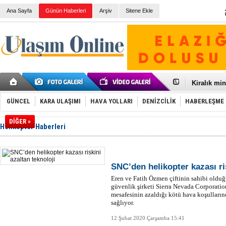
Ana Sayfa
Günün Haberleri
Arşiv
Sitene Ekle
Galataport
BMW, deniz
Kiralık min
VW'de üst
Ünye Liman
GÜNCEL
KARA ULAŞIMI
HAVA YOLLARI
DENİZCİLİK
HABERLEŞME
Türkiye’ni
İzmir-Anta
DİĞER »
Helikopter Haberleri
Osmanlı'nı
Otomotivde 
Toyota Tür
Otomobil i
HAVAŞ 21 h
SNC’den helikopter kazası ris
İran'a ait 
Eren ve Fatih Özmen çiftinin sahibi olduğ
'Jet uçak' 
güvenlik şirketi Sierra Nevada Corporation
Rus savaş 
mesafesinin azaldığı kötü hava koşulların
sağlıyor.
12 Şubat 2020 Çarşamba 15:41