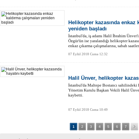
Helikopter kazasında enkaz 
yeniden başladı
İstanbul'da, iş adamı Halil İbrahim Ünver'i
Özgür'ün ise yaralandığı helikopter kazası
enkaz çıkarma çalışmalarına, sabah saatle
07 Eylül 2018 Cuma 12:32
Halil Ünver, helikopter kazas
İstanbul'da Maltepe Bostancı sahilindeki
Yönetim Kurulu Başkan Vekili Halil Ünver,
kaybetti.
07 Eylül 2018 Cuma 10:49
1
2
3
4
5
6
7