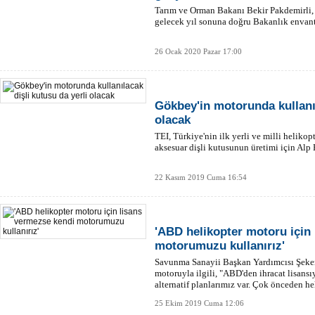
Tarım ve Orman Bakanı Bekir Pakdemirli, "
gelecek yıl sonuna doğru Bakanlık envante
26 Ocak 2020 Pazar 17:00
Gökbey'in motorunda kullanıl
olacak
TEI, Türkiye'nin ilk yerli ve milli helik
aksesuar dişli kutusunun üretimi için Alp 
22 Kasım 2019 Cuma 16:54
'ABD helikopter motoru için
motorumuzu kullanırız'
Savunma Sanayii Başkan Yardımcısı Şeke
motoruyla ilgili, "ABD'den ihracat lisansıy
alternatif planlarımız var. Çok önceden h
başladık." dedi.
25 Ekim 2019 Cuma 12:06