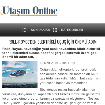
SON DAKİKA
KATEGORİLER
ROLL-ROYCE'DEN ELEKTRİKLİ UÇUŞ İÇİN ÖNEMLİ ADIM
Rolls-Royce, havacılığın yeni nesil havacılıkta hibrit-elektrikli
tahrik sistemleri sunma hedefini gerçekleştirmek üzere çok
önemli bir adım attı.
15 Mart 2019 Cuma 17:38
Çoğunlukla helikopterlerde tercih edilen
son derece başarılı bir motor olan M250
gaz türbininin kullanıldığı hibrit sistem için
yer testleri başarıyla tamamlandı.
Söz konusu testler havacılık alanında
yürütülen, dünyanın en kapsamlı hibrit türbinli motorunu geliştirme
ve entegre etme programlarının bir parçasını oluşturuyor. Testler,
2021 yılında uçaklarla yapılacak deneme uçuşları için de zemin