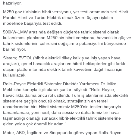
hazırlıyor.
M250 gaz türbininin hibrit versiyonu, yer testi ortamında seri Hibrit,
Paralel Hibrit ve Turbo-Elektrik olmak üzere üç ayrı işletim
modelinde başarıyla test edildi.
500kW-1MW arasında değişen güçlerde tahrik sistemi olarak
kullanılması planlanan M250'nin hibrit versiyonu, havacılıkta güç ve
tahrik sistemlerinin çehresini değiştirme potansiyelini bünyesinde
barındırıyor.
Sistem; EVTOL (hibrit elektrikli dikey kalkış ve iniş yapan hava
araçları), genel havacılık araçları ve hibrit helikopterler gibi farklı
ulaşım platformlarında elektrik tahrik kuvvetinin dağıtılması için
kullanılacak.
Rolls-Royce Elektrikli Sistemler Direktör Yardımcısı Dr. Mike
Mekhiche konuyla ilgili olarak şunları söyledi: "Rolls-Royce,
havacılıkta daima öncü rol üstlendi. Tüm iş alanlarımızda elektrikli
sistemlere geçişin öncüsü olmak, stratejimizin en temel
unsurlarından biri. Hibrit sistemimiz M250'nin testleri başarıyla
tamamlaması; yeni nesil, daha sessiz ve daha temiz bir hava
taşımacılığı olanağı sunacak hibrit-elektrikli tahrik sistemlerine
giden yolda çok önemli bir adım."
Motor; ABD, İngiltere ve Singapur'da görev yapan Rolls-Royce