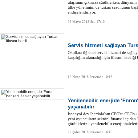
ulaşımını çıkmaza sürüklerken, dünyanın e
ülke yönetimini de turizm sezonunun baş
endişelendiriyor.
08 Mayıs 2018 Salı 17:10
Servis hizmeti sağlayan Tursa
Okullara öğrenci servisi hizmeti de sağla
karşılığını alamadığı için iflasını istediği b
12 Nisan 2018 Perşembe 10:16
Yenilenebilir enerjide 'Enron'
yaşanabilir
İspanyol dev Iberdola'nın CEO'su CEO'su 
yeni oyuncuların sektörü finansal açıdan 'E
gördüklerini, yenilenebilir enerji ihaleleri
aldıkları u
22 Şubat 2018 Perşembe 16:10