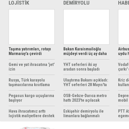
LOJİSTİK
DEMİRYOLU
HAB
Taşıma yatırımları, rotayı
Bakan Karaismailoğlu
Airbus
Marmaray'a çevirdi
müjdeyi verdi üç ay daha
uydu 
ücretsiz
çözüm
Gemi ve yat ihracatına 'jet'
YHT seferleri iki ay
Vodaf
izin
aradan sonra başladı
çarkı'
Rusya, Türk karayolu
Ulaştırma Bakanı açıkladı:
Kriz 
taşımacılarına kısıtlama
YHT seferleri 28 Mayıs'ta
kullan
getirebilir
başlıyor
yöntem
hazırl
Pegasus kargo uçuşlarına
OSB-Gebze-Darıca metro
Depre
başlıyor
hattı 2023'te açılacak
mobil
yapıyo
Hava ihracatımız arttı
Eskişehir demiryolu ile
PTT AŞ
lojistik maliyetlere destek
limanlara bağlanmalı
egemen
gerek
konul