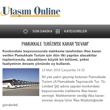
SON DAKİKA
KATEGORİLER
PAMUKKALE TURİZM'DE KARAR ''DEVAM''
Konkordato başvurusunda mahkeme tarafından iflas kararı
verilen Pamukkale Turizm için dün ilki yapılan alacaklılar
toplantısında, alacaklıların büyük bir bölümü, şirket
faaliyetinin devamı yönünde oy kullandı.
13 Mart 2019 Çarşamba 14:32
60 yıla yakın geçmişi bulunan Pamukkale
Turizm (A Pamukkale Taşımacılık Tur. Tic.
Limited Şti) adına yapılan konkordato
başvurusunda mahkeme iflas kararı
vermişti. Mahkemenin verdiği iflas kararı
sonrası dosya İzmir İflas Müdürlüğünde
gönderildi.