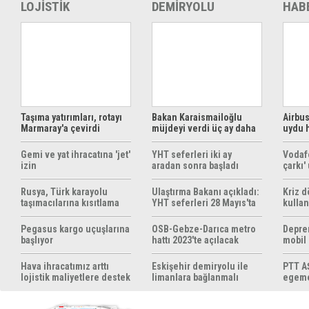
LOJİSTİK
DEMİRYOLU
HAB
Taşıma yatırımları, rotayı
Bakan Karaismailoğlu
Airbus
Marmaray'a çevirdi
müjdeyi verdi üç ay daha
uydu 
ücretsiz
çözüm
Gemi ve yat ihracatına 'jet'
YHT seferleri iki ay
Vodaf
izin
aradan sonra başladı
çarkı'
Rusya, Türk karayolu
Ulaştırma Bakanı açıkladı:
Kriz 
taşımacılarına kısıtlama
YHT seferleri 28 Mayıs'ta
kullan
getirebilir
başlıyor
yöntem
hazırl
Pegasus kargo uçuşlarına
OSB-Gebze-Darıca metro
Depre
başlıyor
hattı 2023'te açılacak
mobil
yapıyo
Hava ihracatımız arttı
Eskişehir demiryolu ile
PTT AŞ
lojistik maliyetlere destek
limanlara bağlanmalı
egemen
gerek
konul