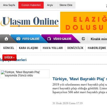
Ana Sayfa
Günün Haberleri
Arşiv
Sitene Ekle
Galataport
BMW, deniz
Kiralık min
VW'de üst
Ünye Liman
GÜNCEL
KARA ULAŞIMI
HAVA YOLLARI
DENİZCİLİK
HABERLEŞME
Türkiye’ni
İzmir-Anta
DİĞER »
İspanya Haberleri
Osmanlı'nı
Otomotivde 
Toyota Tür
Otomobil i
HAVAŞ 21 h
Türkiye, 'Mavi Bayraklı Plaj'
İran'a ait 
2019 yılı uluslararası mavi bayraklı plaj s
'Jet uçak' 
mavi bayraklı plajı olduğu görüldü. Listen
Rus savaş 
İspanya'nın 566 adet mavi bayraklı plaja 
31 Ocak 2020 Cuma 17:19