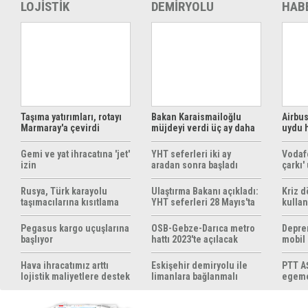
LOJİSTİK
DEMİRYOLU
HAB
Taşıma yatırımları, rotayı
Bakan Karaismailoğlu
Airbus
Marmaray'a çevirdi
müjdeyi verdi üç ay daha
uydu 
ücretsiz
çözüm
Gemi ve yat ihracatına 'jet'
YHT seferleri iki ay
Vodaf
izin
aradan sonra başladı
çarkı'
Rusya, Türk karayolu
Ulaştırma Bakanı açıkladı:
Kriz 
taşımacılarına kısıtlama
YHT seferleri 28 Mayıs'ta
kullan
getirebilir
başlıyor
yöntem
hazırl
Pegasus kargo uçuşlarına
OSB-Gebze-Darıca metro
Depre
başlıyor
hattı 2023'te açılacak
mobil
yapıyo
Hava ihracatımız arttı
Eskişehir demiryolu ile
PTT AŞ
lojistik maliyetlere destek
limanlara bağlanmalı
egemen
gerek
konul