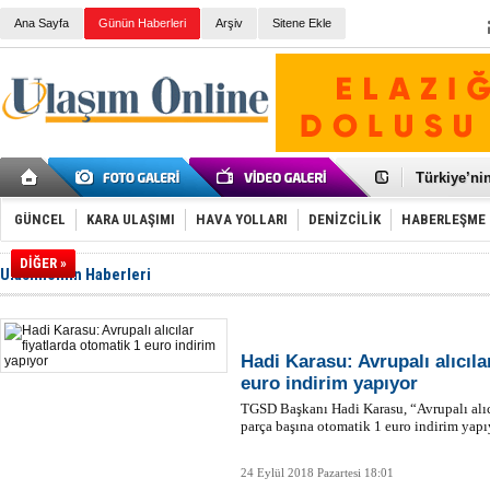
Ana Sayfa
Günün Haberleri
Arşiv
Sitene Ekle
Galataport
BMW, deniz
Kiralık min
VW'de üst
Ünye Liman
Türkiye’ni
İzmir-Anta
Osmanlı'nı
GÜNCEL
KARA ULAŞIMI
HAVA YOLLARI
DENİZCİLİK
HABERLEŞME
Otomotivde 
Toyota Tür
DİĞER »
Ulasimonlin Haberleri
Otomobil i
HAVAŞ 21 h
İran'a ait 
'Jet uçak' 
Rus savaş 
Hadi Karasu: Avrupalı alıcıla
euro indirim yapıyor
TGSD Başkanı Hadi Karasu, “Avrupalı alıcıl
parça başına otomatik 1 euro indirim yapıy
24 Eylül 2018 Pazartesi 18:01