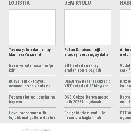
LOJİSTİK
DEMİRYOLU
HAB
Taşıma yatırımları, rotayı
Bakan Karaismailoğlu
Airbus
Marmaray'a çevirdi
müjdeyi verdi üç ay daha
uydu 
ücretsiz
çözüm
Gemi ve yat ihracatına 'jet'
YHT seferleri iki ay
Vodaf
izin
aradan sonra başladı
çarkı'
Rusya, Türk karayolu
Ulaştırma Bakanı açıkladı:
Kriz 
taşımacılarına kısıtlama
YHT seferleri 28 Mayıs'ta
kullan
getirebilir
başlıyor
yöntem
hazırl
Pegasus kargo uçuşlarına
OSB-Gebze-Darıca metro
Depre
başlıyor
hattı 2023'te açılacak
mobil
yapıyo
Hava ihracatımız arttı
Eskişehir demiryolu ile
PTT AŞ
lojistik maliyetlere destek
limanlara bağlanmalı
egemen
gerek
konul