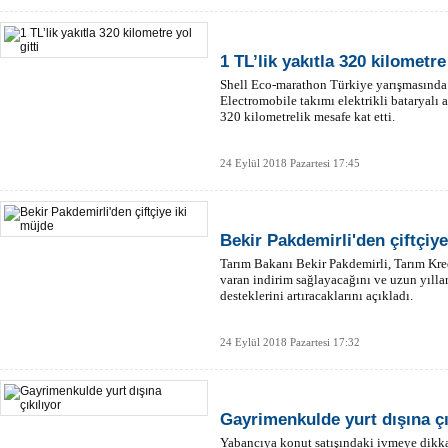
1 TL’lik yakıtla 320 kilometre 
Shell Eco-marathon Türkiye yarışmasında
Electromobile takımı elektrikli bataryalı a
4 
320 kilometrelik mesafe kat etti.
Tü
24 Eylül 2018 Pazartesi 17:45
Bekir Pakdemirli'den çiftçiye
Tarım Bakanı Bekir Pakdemirli, Tarım Kre
varan indirim sağlayacağını ve uzun yılla
desteklerini artıracaklarını açıkladı.
24 Eylül 2018 Pazartesi 17:32
Gayrimenkulde yurt dışına çı
Yabancıya konut satışındaki ivmeye dik