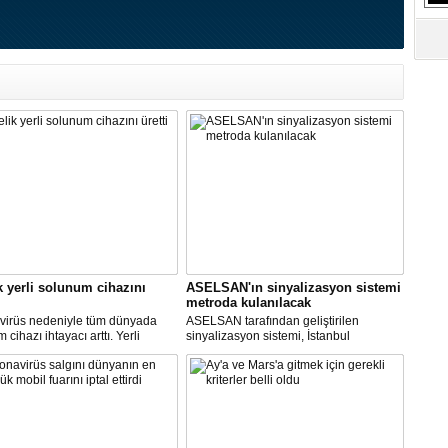
S
Ne
A
"L
M
Ba
k yerli solunum cihazını
ASELSAN'ın sinyalizasyon sistemi
metroda kulanılacak
virüs nedeniyle tüm dünyada
ASELSAN tarafından geliştirilen
cihazı ihtayacı arttı. Yerli
sinyalizasyon sistemi, İstanbul
 cihazı için ilk çalışmayı, Biosys
metrosunda kullanılacak.
ikal tasarladı, Arçelik üretti.
AN ve Baykar Savunma
sleri teknik destek verdi.