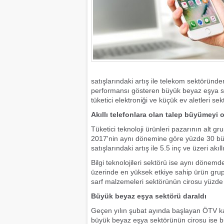
satışlarındaki artış ile telekom sektöründ
performansı gösteren büyük beyaz eşya se
tüketici elektroniği ve küçük ev aletleri se
Akıllı telefonlara olan talep büyümeyi o
Tüketici teknoloji ürünleri pazarının alt g
2017'nin aynı dönemine göre yüzde 30 büyüye
satışlarındaki artış ile 5.5 inç ve üzeri akı
Bilgi teknolojileri sektörü ise aynı dönemd
üzerinde en yüksek etkiye sahip ürün grupl
sarf malzemeleri sektörünün cirosu yüzde 8
Büyük beyaz eşya sektörü daraldı
Geçen yılın şubat ayında başlayan ÖTV 
büyük beyaz eşya sektörünün cirosu ise bu