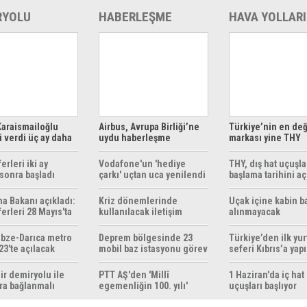
RYOLU
HABERLEŞME
HAVA YOLLARI
araismailoğlu
Airbus, Avrupa Birliği’ne
Türkiye’nin en değ
 verdi üç ay daha
uydu haberleşme
markası yine THY
z
çözümleri sunuyor
erleri iki ay
Vodafone'un 'hediye
THY, dış hat uçuşla
sonra başladı
çarkı' uçtan uca yenilendi
başlama tarihini aç
ma Bakanı açıkladı:
Kriz dönemlerinde
Uçak içine kabin b
erleri 28 Mayıs'ta
kullanılacak iletişim
alınmayacak
r
yöntemleri rehberi
hazırlandı
bze-Darıca metro
Deprem bölgesinde 23
Türkiye’den ilk yurt
23'te açılacak
mobil baz istasyonu görev
seferi Kıbrıs’a yap
yapıyor
ir demiryolu ile
PTT AŞ'den 'Millî
1 Haziran'da iç hat
ra bağlanmalı
egemenliğin 100. yılı'
uçuşları başlıyor
konulu anma pulu