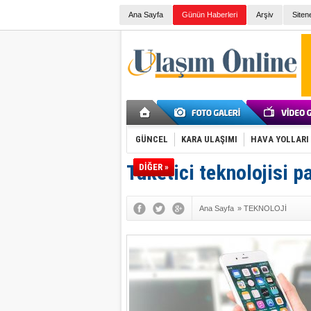
Ana Sayfa
Günün Haberleri
Arşiv
Siten
GÜNCEL
KARA ULAŞIMI
HAVA YOLLARI
Tüketici teknolojisi pa
DİĞER »
Ana Sayfa
»
TEKNOLOJİ