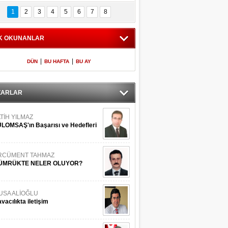
Bilinmeyen 
İşte Meclis'e giren 
nleriyle İstanbul 
600 milletvekilinin 
1
2
3
4
5
6
7
8
Adaları
listesi
K OKUNANLAR
|
|
DÜN
BU HAFTA
BU AY
ZARLAR
TİH YILMAZ
LOMSAŞ'ın Başarısı ve Hedefleri
RCÜMENT TAHMAZ
ÜMRÜKTE NELER OLUYOR?
USA ALİOĞLU
vacılıkta iletişim