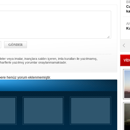
Bİ
Cu
ka
Ah
Ku
M
Ku
ler veya imalar, inançlara saldırı içeren, imla kuralları ile yazılmamış,
VİD
harflerle yazılmış yorumlar onaylanmamaktadır.
M.
Ya
ere henüz yorum eklenmemiştir.
Mu
Si
A
Ge