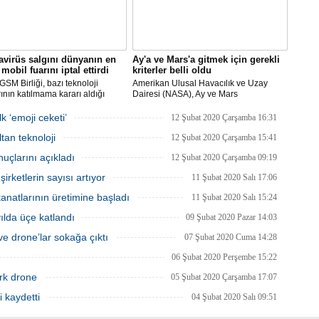
virüs salgını dünyanın en
Ay'a ve Mars'a gitmek için gerekli
mobil fuarını iptal ettirdi
kriterler belli oldu
SM Birliği, bazı teknoloji
Amerikan Ulusal Havacılık ve Uzay
rının katılmama kararı aldığı
Dairesi (NASA), Ay ve Mars
Dünya Kongresi'nin
görevlerinde yer alacak yeni astronotlar
yacağını açıkladı.
için ilan verdi.
k ‘emoji ceketi’
12 Şubat 2020 Çarşamba 16:31
tan teknoloji
12 Şubat 2020 Çarşamba 15:41
uçlarını açıkladı
12 Şubat 2020 Çarşamba 09:19
rketlerin sayısı artıyor
11 Şubat 2020 Salı 17:06
natlarının üretimine başladı
11 Şubat 2020 Salı 15:24
 yılda üçe katlandı
09 Şubat 2020 Pazar 14:03
e drone’lar sokağa çıktı
07 Şubat 2020 Cuma 14:28
06 Şubat 2020 Perşembe 15:22
rk drone
05 Şubat 2020 Çarşamba 17:07
i kaydetti
04 Şubat 2020 Salı 09:51