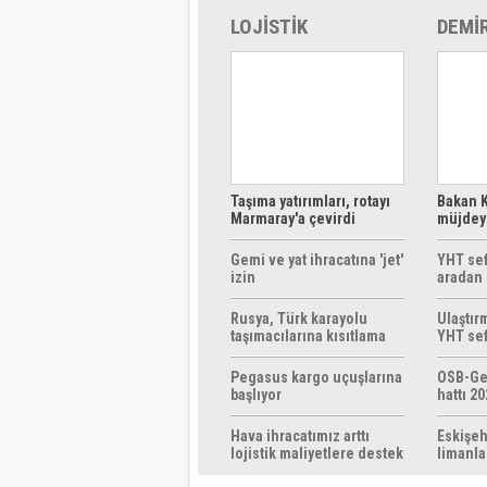
LOJİSTİK
DEMİ
Taşıma yatırımları, rotayı
Bakan K
Marmaray'a çevirdi
müjdeyi
ücretsi
Gemi ve yat ihracatına 'jet'
YHT sef
izin
aradan 
Rusya, Türk karayolu
Ulaştır
taşımacılarına kısıtlama
YHT sef
getirebilir
başlıyo
Pegasus kargo uçuşlarına
OSB-Ge
başlıyor
hattı 20
Hava ihracatımız arttı
Eskişeh
lojistik maliyetlere destek
limanla
gerek