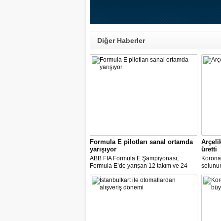
Diğer Haberler
Formula E pilotları sanal ortamda
Arçeli
yarışıyor
üretti
ABB FIA Formula E Şampiyonası,
Korona
Formula E’de yarışan 12 takım ve 24
solunum 
pilot ile birlikte “ABB Formula E Race at
solunum
Home Challenge” organizasyonunda
Biyomed
yarışacak.
ASELS
Mühendi