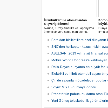
İstanbulkart ile otomatlardan
Korona
alışveriş dönemi
büyük 
Avrupa, Kuzey Amerika ve Japonya'da
Dünya G
önemli bir yere sahip olan otomat
firmala
sektörü Türkiye’de ilk defa Tureks
Mobil 
Uluslararası Fuarcılık tarafından
yapılma
Ford’dan bisikletlilere özel dünyanın il
düzenlenen Otomat Teknolojileri ve Self
Servis Sistemler Fuarı VENDEX
SNC’den helikopter kazası riskini azal
Turkey’de bir araya geldi.
ASELSAN, 2019 yılına ait finansal son
Mobile World Congress'e katılmayan şi
Rolls-Royce dünyanın en büyük fan ka
Elektrikli ve hibrit otomobil sayısı bir
Çin’de salgınla mücadelede robotlar v
Soyuz MS 13 dünyaya döndü
Predatör'ün pabucunu dama atan Tü
Yeni Güneş teleskobu ilk görüntülerin