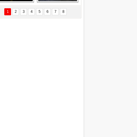
EÇİL ÖZYANIK
Delta uçağına 
Ford Focus RS 
 Değişti?
yıldırım çarptı
(2015)
1
2
3
4
5
6
7
8
DNAN SAKA
iman Kenti Aliağa"
ERİÇ KÖYATASI
yraksız Vatan !