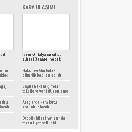
KARA ULAŞIMI
erli
İzmir-Antalya seyahat
süresi 3 saate inecek
rının
Habur ve Gürbulak
ıkladı
gümrük kapıları açıldı
agajı
Sağlık Bakanlığı'ndan
taksilere yeni düzenleme
 dışı
Araçlarda kara kutu
ılacak
zorunlu olacak
Otobüs bilet fiyatlarında
tavan fiyat belli oldu