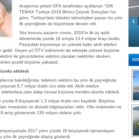
Araştırma şirketi GFK tarafından açıklanan "GfK
TEMAX Türkiye 2018 Birinci Çeyrek Sonuçları"na
göre, Türkiye'deki tükekici teknolojileri pazarı bu yılın
1
ilk çeyreğinde de büyümeye devam etti.
Söz konusu pazarın cirosu, 2018'in ilk üç aylık
döneminde yüzde 16 artışla 13,6 milyar lirayı buldu.
Pazardaki büyümeye en yüksek katkı akıllı telefon
en geldi. Geçen yıl ÖTV indiriminin de etkisiyle yüksek büyüme
ktörü ile görüntüleme sektörü daralan sektörler olurken,
FOT
ktörleri pozitif büyüme yakaladı.
lumlu etkiledi
ruplarına bakıldığında, telekom sektörü bu yılın ilk çeyreğinde
rek 6,7 milyar liralık ciro elde etti. Akıllı telefon
llı telefonlara olan talep cirosal büyüme trendini olumlu etkiledi.
e yüzde 8 büyüyerek 1,3 milyar liralık ciro kaydetti. Büyüme
Tü
arı masaüstü ve dizüstü bilgisayarları oldu. Ofis makineleri ve
 artış göstererek 135 milyon dolara çıktı.
kampanyasıyla 2017 yılını yüzde 20 büyüyerek tamamlayan
 yılın ilk çeyreğinde düşüş gösterdi.