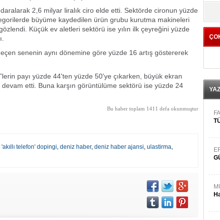
yö
alarak 2,6 milyar liralık ciro elde etti. Sektörde cironun yüzde
kategorilerde büyüme kaydedilen ürün grubu kurutma makineleri
zlendi. Küçük ev aletleri sektörü ise yılın ilk çeyreğini yüzde
ÇO
ı.
u geçen senenin aynı dönemine göre yüzde 16 artış göstererek
lerin payı yüzde 44'ten yüzde 50'ye çıkarken, büyük ekran
ye devam etti. Buna karşın görüntülüme sektörü ise yüzde 24
YA
Bu haber toplam 1411 defa okunmuştur
FA
TÜ
'akıllı telefon' dopingi
,
deniz haber
,
deniz haber ajansi
,
ulastirma
,
E
G
M
Ha