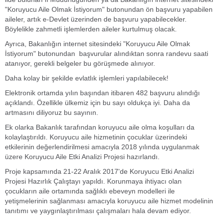
"Koruyucu Aile Olmak İstiyorum" butonundan ön başvuru yapabilen
aileler, artık e-Devlet üzerinden de başvuru yapabilecekler.
Böylelikle zahmetli işlemlerden aileler kurtulmuş olacak.
Ayrıca, Bakanlığın internet sitesindeki "Koruyucu Aile Olmak
İstiyorum" butonundan başvurular alındıktan sonra randevu saati
atanıyor, gerekli belgeler bu görüşmede alınıyor.
Daha kolay bir şekilde evlatlık işlemleri yapılabilecek!
Elektronik ortamda yılın başından itibaren 482 başvuru alındığı
açıklandı. Özellikle ülkemiz için bu sayı oldukça iyi. Daha da
artmasını diliyoruz bu sayının.
Ek olarka Bakanlık tarafından koruyucu aile olma koşulları da
kolaylaştırıldı. Koruyucu aile hizmetinin çocuklar üzerindeki
etkilerinin değerlendirilmesi amacıyla 2018 yılında uygulanmak
üzere Koruyucu Aile Etki Analizi Projesi hazırlandı.
Proje kapsamında 21-22 Aralık 2017'de Koruyucu Etki Analizi
Projesi Hazırlık Çalıştayı yapıldı. Korunmaya ihtiyacı olan
çocukların aile ortamında sağlıklı ebeveyn modelleri ile
yetişmelerinin sağlanması amacıyla koruyucu aile hizmet modelinin
tanıtımı ve yaygınlaştırılması çalışmaları hala devam ediyor.