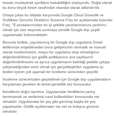
hesabı inceleyerek içeriklere bakabildiğini söylüyordu. Doğal olarak
bu konu birçok kesim tarafından skandal olarak adlandırıldı.
Ortaya çıkan bu iddialar karşısında Google Cloud Güvenlik ve
Gizlilikten Sorumlu Direktörü Suzanne Frey bir açıklamada bulundu.
Frey; “E-postalarınızdan en iyi şekilde yararlanmanıza yardımcı
olmak için size seçenek sunmaya yönelik Google dışı çeşitli
uygulamalar bulunmaktadır.
Bununla birlikte, yayınlanmış bir Google dışı uygulama Gmail
iletilerinize erişebilmeden önce geliştiricinin otomatik ve manuel
olarak incelenmesini, meşru bir uygulama olup olmadığının
değerlendirilmesi için gizlilik politikasının ana sayfasının
değerlendirilmesini ve ayrıca uygulamanın belirttiği şekilde çalışıp-
çalışmadığından emin olmak için gerçekleştirilen uygulama içi
testleri içeren çok aşamalı bir inceleme sürecinden geçirilir.
İnceleme sürecimizden geçebilmek için Google dışı uygulamaların
karşılaması gereken iki temel gereklilik söz konusudur.
Kendilerini doğru tanıtma: Uygulamalar kimliklerini yanlış
tanıtmamalı ve verilerinizi nasıl kullandıkları konusunda net
olmalıdır. Uygulamalar bir şey gibi görünüp başka bir şey
yapamazlar. Gizlilik açıklamaları ise net ve kolayca görünür
olmalıdır.