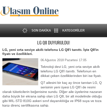
SON DAKİKA
KATEGORİLER
LG Q8 DUYURULDU!
LG, yeni orta seviye akıllı telefonu LG Q8'i tanıttı. İşte Q8'in
fiyatı ve özellikleri.
06 Ağustos 2018 Pazartesi 17:05
Teknoloji devi LG, yeni orta seviye akıllı
telefonu LG Q8'i tanıttı. Telefonun en
dikkat çeken özelliklerinden biri ise fiyatı.
Q7 ailesini bir kaç ay önce tanıtan LG, Q
serisinin yeni üyesi LG Q8’i de resmi
olarak tüketicilerin beğenisine sundu. Dİğer aile üyelerine nazaran
daha büyük bir ekrana sahip olan LG Q8, bir alt modelinde olduğu
gibi MIL-STD 810G askeri sınıf dayanıklılığa ve IP68 suya ve toza
karşı direnç sertifikasına sahip.