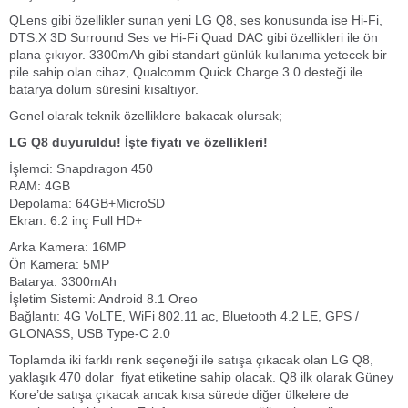
QLens gibi özellikler sunan yeni LG Q8, ses konusunda ise Hi-Fi,
DTS:X 3D Surround Ses ve Hi-Fi Quad DAC gibi özellikleri ile ön
plana çıkıyor. 3300mAh gibi standart günlük kullanıma yetecek bir
pile sahip olan cihaz, Qualcomm Quick Charge 3.0 desteği ile
batarya dolum süresini kısaltıyor.
Genel olarak teknik özelliklere bakacak olursak;
LG Q8 duyuruldu! İşte fiyatı ve özellikleri!
İşlemci: Snapdragon 450
RAM: 4GB
Depolama: 64GB+MicroSD
Ekran: 6.2 inç Full HD+
Arka Kamera: 16MP
Ön Kamera: 5MP
Batarya: 3300mAh
İşletim Sistemi: Android 8.1 Oreo
Bağlantı: 4G VoLTE, WiFi 802.11 ac, Bluetooth 4.2 LE, GPS /
GLONASS, USB Type-C 2.0
Toplamda iki farklı renk seçeneği ile satışa çıkacak olan LG Q8,
yaklaşık 470 dolar fiyat etiketine sahip olacak. Q8 ilk olarak Güney
Kore’de satışa çıkacak ancak kısa sürede diğer ülkelere de