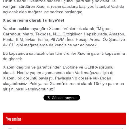
Uzun süredir ülkemizde sadece üçüncü parti satış noktaları ile
varlığını sürdüren Xiaomi, resmi satışlara başlıyor. İstanbul Vadi'de
açılacak olan mağaza ise sadece başlangıç.
Xiaomi resmi olarak Türkiye'de!
Yapılan açıklamaya göre Xiaomi ürünleri ek olarak; “Migros,
Carrefour, Metro, Teknosa, N11, Gittigidiyor, Hepsiburada, Amazon,
Penta, BİM, Evkur, Esme, Ptt AVM, İnce Hesap, Arena, Öz Şanal ve
A-101” gibi mağazalarda da kendisine yer edinecek.
Bu kapsamda satılacak olan tüm ürünler Xiaomi garanti kapsamına
da girecek.
Xiaomi dağıtım ve garantisinden Evofone ve GENPA sorumlu
olacak. Henüz yapım aşamasında olan Vadi mağazası için de
Xiaomi, bir görüntü paylaştı. Paylaşılan o görsele yukarıdan
ulaşabilirsiniz. Peki ya siz Xiaomi'nin resmi olarak Türkiye pazarına
girişini nasıl karşılıyorsunuz?
Yorumlar