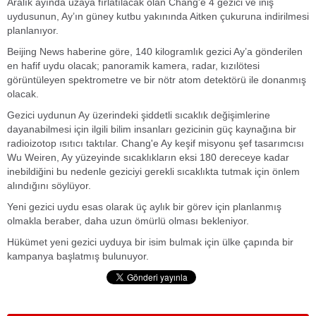
Aralık ayında uzaya fırlatılacak olan Chang'e 4 gezici ve iniş
uydusunun, Ay’ın güney kutbu yakınında Aitken çukuruna indirilmesi
planlanıyor.
Beijing News haberine göre, 140 kilogramlık gezici Ay’a gönderilen
en hafif uydu olacak; panoramik kamera, radar, kızılötesi
görüntüleyen spektrometre ve bir nötr atom detektörü ile donanmış
olacak.
Gezici uydunun Ay üzerindeki şiddetli sıcaklık değişimlerine
dayanabilmesi için ilgili bilim insanları gezicinin güç kaynağına bir
radioizotop ısıtıcı taktılar. Chang'e Ay keşif misyonu şef tasarımcısı
Wu Weiren, Ay yüzeyinde sıcaklıkların eksi 180 dereceye kadar
inebildiğini bu nedenle geziciyi gerekli sıcaklıkta tutmak için önlem
alındığını söylüyor.
Yeni gezici uydu esas olarak üç aylık bir görev için planlanmış
olmakla beraber, daha uzun ömürlü olması bekleniyor.
Hükümet yeni gezici uyduya bir isim bulmak için ülke çapında bir
kampanya başlatmış bulunuyor.