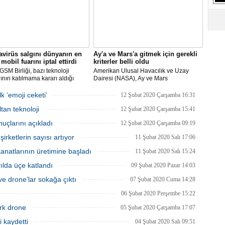
virüs salgını dünyanın en
Ay'a ve Mars'a gitmek için gerekli
mobil fuarını iptal ettirdi
kriterler belli oldu
SM Birliği, bazı teknoloji
Amerikan Ulusal Havacılık ve Uzay
rının katılmama kararı aldığı
Dairesi (NASA), Ay ve Mars
Dünya Kongresi'nin
görevlerinde yer alacak yeni astronotlar
yacağını açıkladı.
için ilan verdi.
k ‘emoji ceketi’
12 Şubat 2020 Çarşamba 16:31
tan teknoloji
12 Şubat 2020 Çarşamba 15:41
uçlarını açıkladı
12 Şubat 2020 Çarşamba 09:19
rketlerin sayısı artıyor
11 Şubat 2020 Salı 17:06
natlarının üretimine başladı
11 Şubat 2020 Salı 15:24
 yılda üçe katlandı
09 Şubat 2020 Pazar 14:03
e drone’lar sokağa çıktı
07 Şubat 2020 Cuma 14:28
06 Şubat 2020 Perşembe 15:22
rk drone
05 Şubat 2020 Çarşamba 17:07
i kaydetti
04 Şubat 2020 Salı 09:51