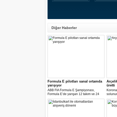
Diğer Haberler
Formula E pilotları sanal ortamda
Arçeli
yarışıyor
üretti
ABB FIA Formula E Şampiyonası,
Korona
Formula E’de yarışan 12 takım ve 24
solunum 
pilot ile birlikte “ABB Formula E Race at
solunum
Home Challenge” organizasyonunda
Biyomed
yarışacak.
ASELS
Mühendi