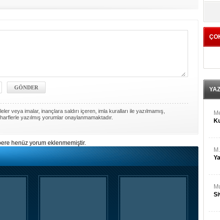
M
yö
Ha
ÇO
Bİ
Cu
ka
Ah
Ku
YA
ler veya imalar, inançlara saldırı içeren, imla kuralları ile yazılmamış,
M
harflerle yazılmış yorumlar onaylanmamaktadır.
Ku
ere henüz yorum eklenmemiştir.
M.
Ya
Mu
Si