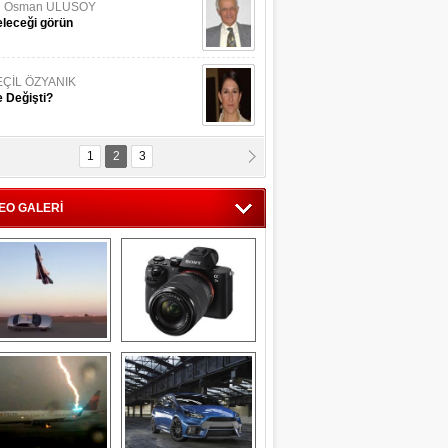
li Osman ULUSOY
leceği görün
EÇİL ÖZYANIK
 Değişti?
1
2
3
DNAN SAKA
iman Kenti Aliağa"
EO GALERİ
ERİÇ KÖYATASI
yraksız Vatan !
Savaş uçağı 
Sony Alpha 7R II ön 
pilotundan 
inceleme
muhteşem gösteri