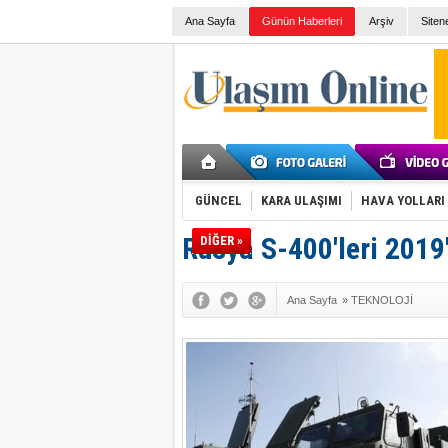
Ana Sayfa
Günün Haberleri
Arşiv
Siten
GÜNCEL
KARA ULAŞIMI
HAVA YOLLARI
Rusya S-400'leri 2019
DİĞER »
Ana Sayfa
»
TEKNOLOJİ