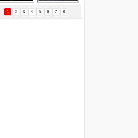
Delta uçağına 
Ford Focus RS 
yıldırım çarptı
(2015)
1
2
3
4
5
6
7
8