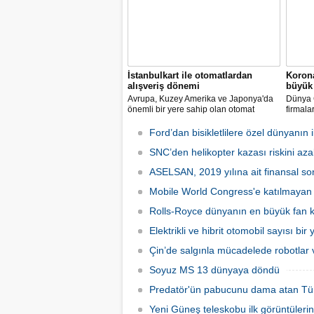
İstanbulkart ile otomatlardan
Korona
alışveriş dönemi
büyük 
Avrupa, Kuzey Amerika ve Japonya'da
Dünya G
önemli bir yere sahip olan otomat
firmala
sektörü Türkiye’de ilk defa Tureks
Mobil 
Uluslararası Fuarcılık tarafından
yapılma
Ford’dan bisikletlilere özel dünyanın il
düzenlenen Otomat Teknolojileri ve Self
Servis Sistemler Fuarı VENDEX
SNC’den helikopter kazası riskini azal
Turkey’de bir araya geldi.
ASELSAN, 2019 yılına ait finansal son
Mobile World Congress'e katılmayan şi
Rolls-Royce dünyanın en büyük fan ka
Elektrikli ve hibrit otomobil sayısı bir
Çin’de salgınla mücadelede robotlar v
Soyuz MS 13 dünyaya döndü
Predatör'ün pabucunu dama atan Tü
Yeni Güneş teleskobu ilk görüntülerin