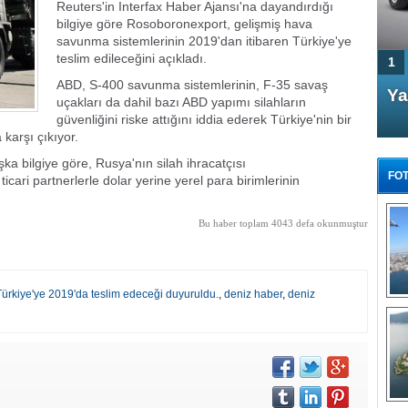
Reuters'in Interfax Haber Ajansı'na dayandırdığı
bilgiye göre Rosoboronexport, gelişmiş hava
savunma sistemlerinin 2019'dan itibaren Türkiye'ye
teslim edileceğini açıkladı.
1
ABD, S-400 savunma sistemlerinin, F-35 savaş
4 Kapılı AMG GT Coupe
Ya
uçakları da dahil bazı ABD yapımı silahların
Türkiye'de satışa çıktı
güvenliğini riske attığını iddia ederek Türkiye'nin bir
karşı çıkıyor.
ka bilgiye göre, Rusya'nın silah ihracatçısı
FOT
cari partnerlerle dolar yerine yerel para birimlerinin
Bu haber toplam 4043 defa okunmuştur
FA
TÜ
Türkiye'ye 2019'da teslim edeceği duyuruldu.
,
deniz haber
,
deniz
Tü
E
G