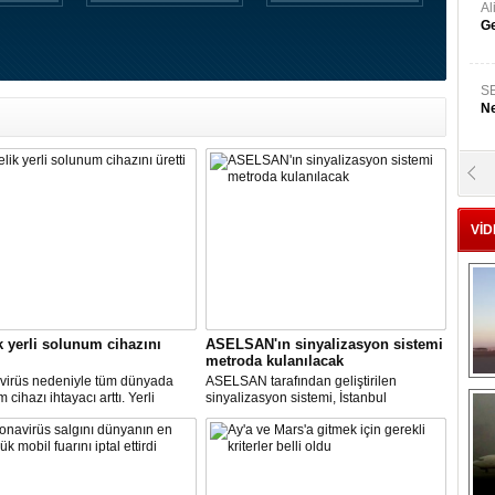
A
Ge
S
Ne
A
"L
VİD
M
Ba
k yerli solunum cihazını
ASELSAN'ın sinyalizasyon sistemi
metroda kulanılacak
virüs nedeniyle tüm dünyada
ASELSAN tarafından geliştirilen
cihazı ihtayacı arttı. Yerli
sinyalizasyon sistemi, İstanbul
 cihazı için ilk çalışmayı, Biosys
metrosunda kullanılacak.
ikal tasarladı, Arçelik üretti.
AN ve Baykar Savunma
sleri teknik destek verdi.