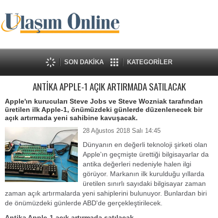
SON DAKİKA
KATEGORİLER
ANTİKA APPLE-1 AÇIK ARTIRMADA SATILACAK
Apple'ın kurucuları Steve Jobs ve Steve Wozniak tarafından
üretilen ilk Apple-1, önümüzdeki günlerde düzenlenecek bir
açık artırmada yeni sahibine kavuşacak.
28 Ağustos 2018 Salı 14:45
Dünyanın en değerli teknoloji şirketi olan
Apple'ın geçmişte ürettiği bilgisayarlar da
antika değerleri nedeniyle halen ilgi
görüyor. Markanın ilk kurulduğu yıllarda
üretilen sınırlı sayıdaki bilgisayar zaman
zaman açık artırmalarda yeni sahiplerini bulunuyor. Bunlardan biri
de önümüzdeki günlerde ABD'de gerçekleştirilecek.
Antika Apple-1 açık artırmada satılacak