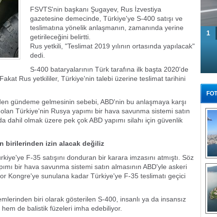
FSVTS'nin başkanı Şugayev, Rus İzvestiya
gazetesine demecinde, Türkiye'ye S-400 satışı ve
teslimatına yönelik anlaşmanın, zamanında yerine
1
getirileceğini belirtti.
Rus yetkili, "Teslimat 2019 yılının ortasında yapılacak"
dedi.
S-400 bataryalarının Türk tarafına ilk başta 2020'de
kat Rus yetkililer, Türkiye'nin talebi üzerine teslimat tarihini
FOT
niden gündeme gelmesinin sebebi, ABD'nin bu anlaşmaya karşı
 olan Türkiye'nin Rusya yapımı bir hava savunma sistemi satın
da dahil olmak üzere pek çok ABD yapımı silahı için güvenlik
 birilerinden izin alacak değiliz
iye'ye F-35 satışını donduran bir karara imzasını atmıştı. Söz
Tü
pımı bir hava savunma sistemi satın almasının ABD'yle askeri
 rapor Kongre'ye sunulana kadar Türkiye'ye F-35 teslimatı geçici
lerinden biri olarak gösterilen S-400, insanlı ya da insansız
hem de balistik füzeleri imha edebiliyor.