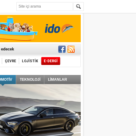
t edecek
ÇEVRE
LOJİSTİK
E-DERGİ
ğlayacak
OMOTİV
TEKNOLOJİ
LİMANLAR
i