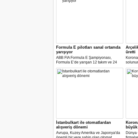
Formula E pilotları sanal ortamda
Arçeli
yarışıyor
üretti
ABB FIA Formula E Şampiyonası,
Korona
Formula E’de yarışan 12 takım ve 24
solunum 
pilot ile birlikte “ABB Formula E Race at
solunum
Home Challenge” organizasyonunda
Biyomed
yarışacak.
ASELS
Mühendi
İstanbulkart ile otomatlardan
Korona
alışveriş dönemi
büyük 
Avrupa, Kuzey Amerika ve Japonya'da
Dünya G
önemli bir yere sahip olan otomat
firmala