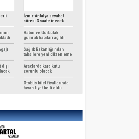
erli
İzmir-Antalya seyahat
süresi 3 saate inecek
rının
Habur ve Gürbulak
ıkladı
gümrük kapıları açıldı
agajı
Sağlık Bakanlığı'ndan
taksilere yeni düzenleme
 dışı
Araçlarda kara kutu
ılacak
zorunlu olacak
Otobüs bilet fiyatlarında
tavan fiyat belli oldu