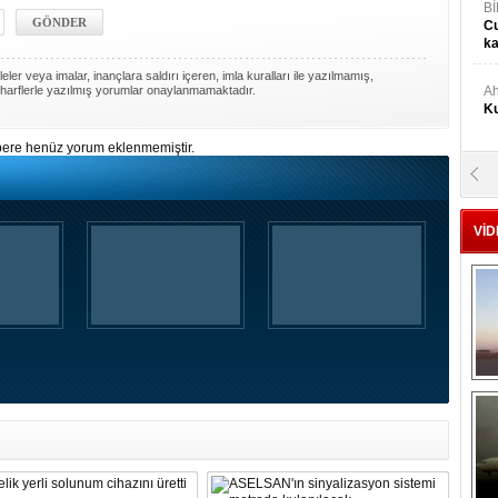
Bİ
Cu
ka
ler veya imalar, inançlara saldırı içeren, imla kuralları ile yazılmamış,
harflerle yazılmış yorumlar onaylanmamaktadır.
Ah
Ku
ere henüz yorum eklenmemiştir.
M
Ku
VİD
M.
Ya
Mu
Si
A
Ge