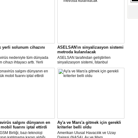
S
Ne
A
"L
k yerli solunum cihazını
ASELSAN'ın sinyalizasyon sistemi
M
metroda kulanılacak
Ba
virüs nedeniyle tüm dünyada
ASELSAN tarafından geliştirilen
cihazı ihtayacı arttı. Yerli
sinyalizasyon sistemi, İstanbul
 cihazı için ilk çalışmayı, Biosys
metrosunda kullanılacak.
ikal tasarladı, Arçelik üretti.
AN ve Baykar Savunma
sleri teknik destek verdi.
virüs salgını dünyanın en
Ay'a ve Mars'a gitmek için gerekli
mobil fuarını iptal ettirdi
kriterler belli oldu
SM Birliği, bazı teknoloji
Amerikan Ulusal Havacılık ve Uzay
rının katılmama kararı aldığı
Dairesi (NASA), Ay ve Mars