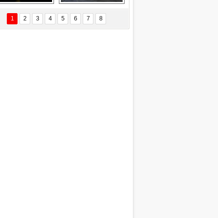
EÇİL ÖZYANIK
Delta uçağına 
Ford Focus RS 
 Değişti?
yıldırım çarptı
(2015)
1
2
3
4
5
6
7
8
DNAN SAKA
iman Kenti Aliağa"
ERİÇ KÖYATASI
yraksız Vatan !