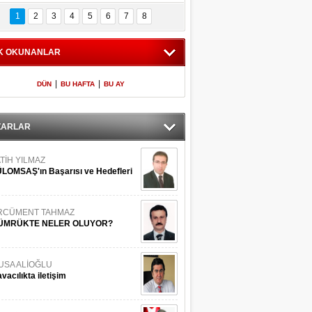
Bilinmeyen 
İşte Meclis'e giren 
nleriyle İstanbul 
600 milletvekilinin 
1
2
3
4
5
6
7
8
Adaları
listesi
K OKUNANLAR
|
|
DÜN
BU HAFTA
BU AY
ZARLAR
TİH YILMAZ
LOMSAŞ'ın Başarısı ve Hedefleri
RCÜMENT TAHMAZ
ÜMRÜKTE NELER OLUYOR?
USA ALİOĞLU
vacılıkta iletişim