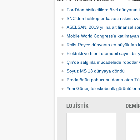
sektörü Türkiye’de ilk defa Tureks
Mobil 
Uluslararası Fuarcılık tarafından
yapılma
Ford’dan bisikletlilere özel dünyanın il
düzenlenen Otomat Teknolojileri ve Self
Servis Sistemler Fuarı VENDEX
SNC’den helikopter kazası riskini azal
Turkey’de bir araya geldi.
ASELSAN, 2019 yılına ait finansal son
Mobile World Congress'e katılmayan şi
Rolls-Royce dünyanın en büyük fan ka
Elektrikli ve hibrit otomobil sayısı bir
Çin’de salgınla mücadelede robotlar v
Soyuz MS 13 dünyaya döndü
Predatör'ün pabucunu dama atan Tü
Yeni Güneş teleskobu ilk görüntülerin
LOJİSTİK
DEMİ