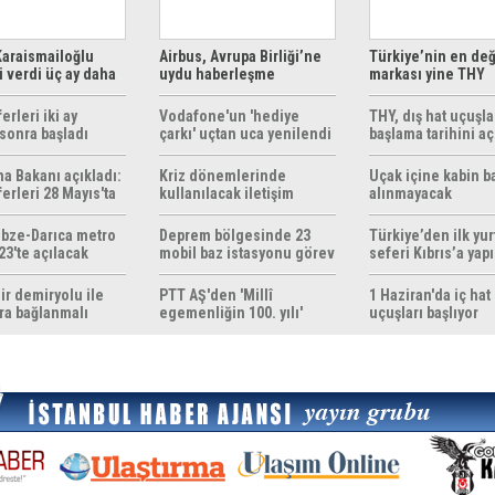
araismailoğlu
Airbus, Avrupa Birliği’ne
Türkiye’nin en değ
 verdi üç ay daha
uydu haberleşme
markası yine THY
z
çözümleri sunuyor
erleri iki ay
Vodafone'un 'hediye
THY, dış hat uçuşla
sonra başladı
çarkı' uçtan uca yenilendi
başlama tarihini aç
ma Bakanı açıkladı:
Kriz dönemlerinde
Uçak içine kabin b
erleri 28 Mayıs'ta
kullanılacak iletişim
alınmayacak
r
yöntemleri rehberi
hazırlandı
bze-Darıca metro
Deprem bölgesinde 23
Türkiye’den ilk yurt
23'te açılacak
mobil baz istasyonu görev
seferi Kıbrıs’a yap
yapıyor
ir demiryolu ile
PTT AŞ'den 'Millî
1 Haziran'da iç hat
ra bağlanmalı
egemenliğin 100. yılı'
uçuşları başlıyor
konulu anma pulu