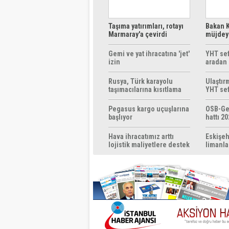
Taşıma yatırımları, rotayı
Bakan K
Marmaray'a çevirdi
müjdeyi
ücretsi
Gemi ve yat ihracatına 'jet'
YHT sef
izin
aradan 
Rusya, Türk karayolu
Ulaştır
taşımacılarına kısıtlama
YHT sef
getirebilir
başlıyo
Pegasus kargo uçuşlarına
OSB-Ge
başlıyor
hattı 20
Hava ihracatımız arttı
Eskişeh
lojistik maliyetlere destek
limanla
gerek