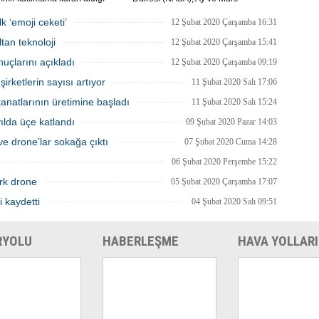
Dünya Kongresi'nin
görevlerinde yer alacak yeni astronotlar
yacağını açıkladı.
için ilan verdi.
k ‘emoji ceketi’
12 Şubat 2020 Çarşamba 16:31
tan teknoloji
12 Şubat 2020 Çarşamba 15:41
uçlarını açıkladı
12 Şubat 2020 Çarşamba 09:19
rketlerin sayısı artıyor
11 Şubat 2020 Salı 17:06
natlarının üretimine başladı
11 Şubat 2020 Salı 15:24
 yılda üçe katlandı
09 Şubat 2020 Pazar 14:03
e drone’lar sokağa çıktı
07 Şubat 2020 Cuma 14:28
06 Şubat 2020 Perşembe 15:22
rk drone
05 Şubat 2020 Çarşamba 17:07
i kaydetti
04 Şubat 2020 Salı 09:51
RYOLU
HABERLEŞME
HAVA YOLLARI