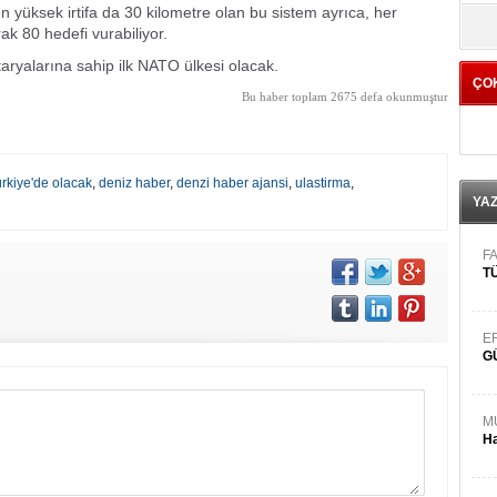
n yüksek irtifa da 30 kilometre olan bu sistem ayrıca, her
yö
rak 80 hedefi vurabiliyor.
aryalarına sahip ilk NATO ülkesi olacak.
ÇO
Bu haber toplam 2675 defa okunmuştur
rkiye'de olacak
,
deniz haber
,
denzi haber ajansi
,
ulastirma
,
YA
FA
TÜ
E
G
M
Ha