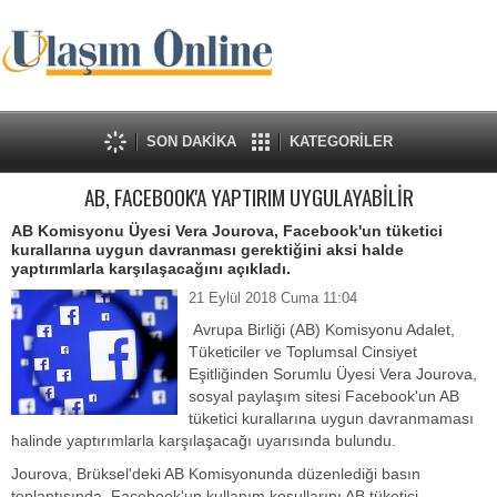
SON DAKİKA
KATEGORİLER
AB, FACEBOOK'A YAPTIRIM UYGULAYABİLİR
AB Komisyonu Üyesi Vera Jourova, Facebook'un tüketici
kurallarına uygun davranması gerektiğini aksi halde
yaptırımlarla karşılaşacağını açıkladı.
21 Eylül 2018 Cuma 11:04
Avrupa Birliği (AB) Komisyonu Adalet,
Tüketiciler ve Toplumsal Cinsiyet
Eşitliğinden Sorumlu Üyesi Vera Jourova,
sosyal paylaşım sitesi Facebook'un AB
tüketici kurallarına uygun davranmaması
halinde yaptırımlarla karşılaşacağı uyarısında bulundu.
Jourova, Brüksel'deki AB Komisyonunda düzenlediği basın
toplantısında, Facebook'un kullanım koşullarını AB tüketici