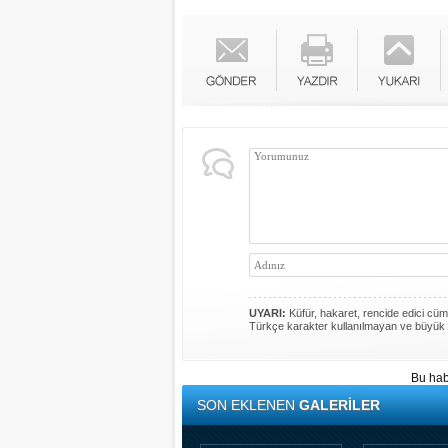
UYARI:
Küfür, hakaret, rencide edici cümle
Türkçe karakter kullanılmayan ve büyük 
Bu hab
SON EKLENEN
GALERİLER