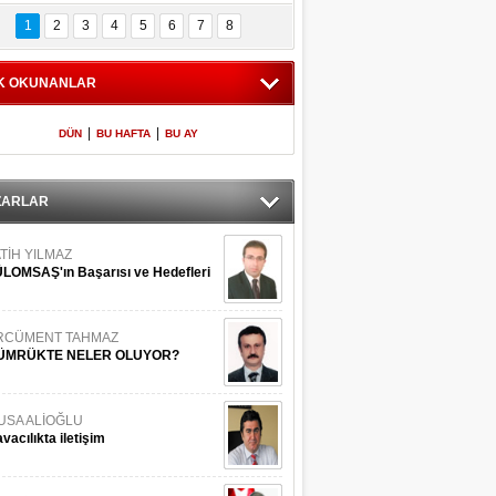
Bilinmeyen 
İşte Meclis'e giren 
nleriyle İstanbul 
600 milletvekilinin 
1
2
3
4
5
6
7
8
Adaları
listesi
K OKUNANLAR
|
|
DÜN
BU HAFTA
BU AY
ZARLAR
TİH YILMAZ
LOMSAŞ'ın Başarısı ve Hedefleri
RCÜMENT TAHMAZ
ÜMRÜKTE NELER OLUYOR?
USA ALİOĞLU
vacılıkta iletişim