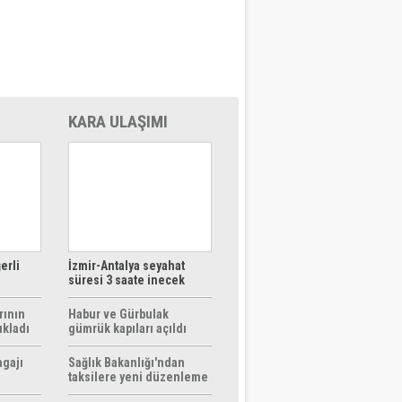
KARA ULAŞIMI
erli
İzmir-Antalya seyahat
süresi 3 saate inecek
rının
Habur ve Gürbulak
ıkladı
gümrük kapıları açıldı
agajı
Sağlık Bakanlığı'ndan
taksilere yeni düzenleme