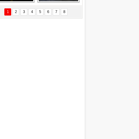
EÇİL ÖZYANIK
Delta uçağına 
Ford Focus RS 
 Değişti?
yıldırım çarptı
(2015)
1
2
3
4
5
6
7
8
DNAN SAKA
iman Kenti Aliağa"
ERİÇ KÖYATASI
yraksız Vatan !