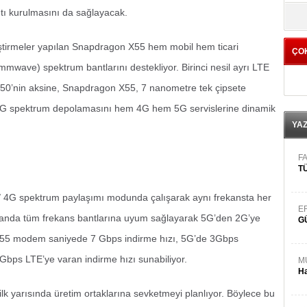
yö
ntı kurulmasını da sağlayacak.
ştirmeler yapılan Snapdragon X55 hem mobil hem ticari
ÇO
(mmwave) spektrum bantlarını destekliyor. Birinci nesil ayrı LTE
50’nin aksine, Snapdragon X55, 7 nanometre tek çipsete
n 4G spektrum depolamasını hem 4G hem 5G servislerine dinamik
YA
FA
TÜ
5G/ 4G spektrum paylaşımı modunda çalışarak aynı frekansta her
E
zamanda tüm frekans bantlarına uyum sağlayarak 5G’den 2G’ye
G
 X55 modem saniyede 7 Gbps indirme hızı, 5G’de 3Gbps
Gbps LTE’ye varan indirme hızı sunabiliyor.
M
Ha
k yarısında üretim ortaklarına sevketmeyi planlıyor. Böylece bu