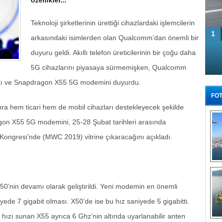
özellikler...
Teknoloji şirketlerinin ürettiği cihazlardaki işlemcilerin
1
arkasındaki isimlerden olan Qualcomm’dan önemli bir
duyuru geldi. Akıllı telefon üreticilerinin bir çoğu daha
5G cihazlarını piyasaya sürmemişken, Qualcomm
ı attı ve Snapdragon X55 5G modemini duyurdu.
FOT
ra hem ticari hem de mobil cihazları destekleyecek şekilde
agon X55 5G modemini, 25-28 Şubat tarihleri arasında
ongresi’nde (MWC 2019) vitrine çıkaracağını açıkladı.
Tü
0’nin devamı olarak geliştirildi. Yeni modemin en önemli
yede 7 gigabit olması. X50’de ise bu hız saniyede 5 gigabitti.
 hızı sunan X55 ayrıca 6 Ghz’nin altında uyarlanabilir anten