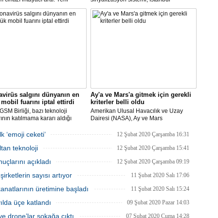
 cihazı için ilk çalışmayı, Biosys
metrosunda kullanılacak.
ikal tasarladı, Arçelik üretti.
AN ve Baykar Savunma
sleri teknik destek verdi.
virüs salgını dünyanın en
Ay'a ve Mars'a gitmek için gerekli
mobil fuarını iptal ettirdi
kriterler belli oldu
SM Birliği, bazı teknoloji
Amerikan Ulusal Havacılık ve Uzay
rının katılmama kararı aldığı
Dairesi (NASA), Ay ve Mars
Dünya Kongresi'nin
görevlerinde yer alacak yeni astronotlar
yacağını açıkladı.
için ilan verdi.
k ‘emoji ceketi’
12 Şubat 2020 Çarşamba 16:31
tan teknoloji
12 Şubat 2020 Çarşamba 15:41
uçlarını açıkladı
12 Şubat 2020 Çarşamba 09:19
rketlerin sayısı artıyor
11 Şubat 2020 Salı 17:06
natlarının üretimine başladı
11 Şubat 2020 Salı 15:24
 yılda üçe katlandı
09 Şubat 2020 Pazar 14:03
e drone’lar sokağa çıktı
07 Şubat 2020 Cuma 14:28