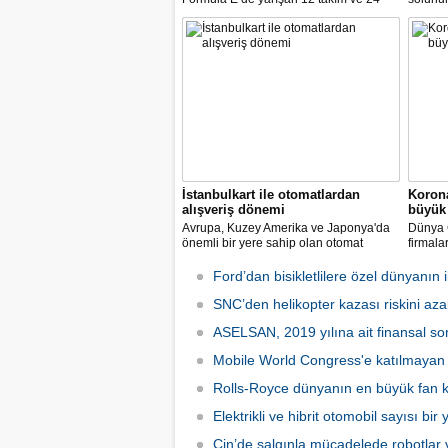
pilot ile birlikte “ABB Formula E Race at
solunum
Home Challenge” organizasyonunda
Biyomed
yarışacak.
ASELS
Mühendi
İstanbulkart ile otomatlardan
Korona
alışveriş dönemi
büyük 
Avrupa, Kuzey Amerika ve Japonya'da
Dünya G
önemli bir yere sahip olan otomat
firmala
sektörü Türkiye’de ilk defa Tureks
Mobil 
Uluslararası Fuarcılık tarafından
yapılma
Ford’dan bisikletlilere özel dünyanın il
düzenlenen Otomat Teknolojileri ve Self
Servis Sistemler Fuarı VENDEX
SNC’den helikopter kazası riskini azal
Turkey’de bir araya geldi.
ASELSAN, 2019 yılına ait finansal son
Mobile World Congress'e katılmayan şi
Rolls-Royce dünyanın en büyük fan ka
Elektrikli ve hibrit otomobil sayısı bir
Çin’de salgınla mücadelede robotlar v