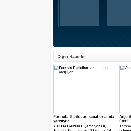
Diğer Haberler
Formula E pilotları sanal ortamda
Arçeli
yarışıyor
üretti
ABB FIA Formula E Şampiyonası,
Korona
Formula E’de yarışan 12 takım ve 24
solunum 