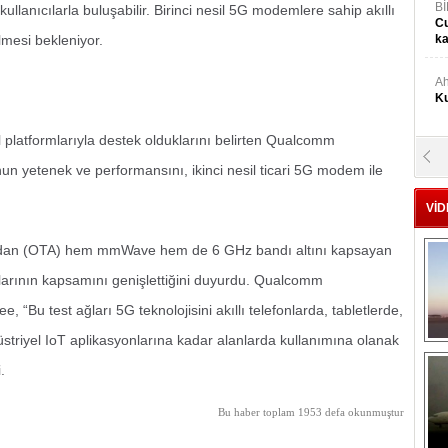
Bİ
lanıcılarla buluşabilir. Birinci nesil 5G modemlere sahip akıllı
Cu
ülmesi bekleniyor.
ka
Ah
Ku
l platformlarıyla destek olduklarını belirten Qualcomm
M
n yetenek ve performansını, ikinci nesil ticari 5G modem ile
Ku
VİD
M.
Ya
dan (OTA) hem mmWave hem de 6 GHz bandı altını kapsayan
larının kapsamını genişlettiğini duyurdu. Qualcomm
Mu
“Bu test ağları 5G teknolojisini akıllı telefonlarda, tabletlerde,
Si
striyel IoT aplikasyonlarına kadar alanlarda kullanımına olanak
.
A
Ge
Bu haber toplam 1953 defa okunmuştur