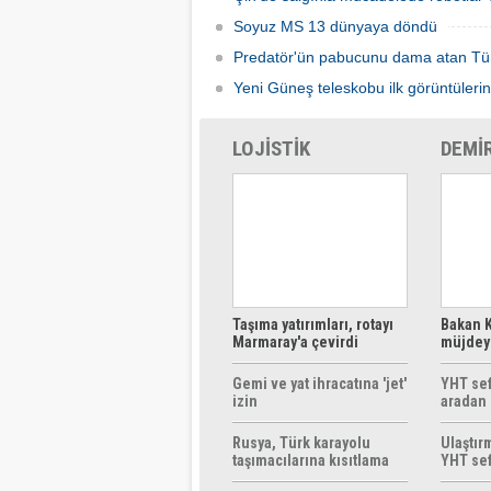
Soyuz MS 13 dünyaya döndü
Predatör'ün pabucunu dama atan Tü
Yeni Güneş teleskobu ilk görüntülerin
LOJİSTİK
DEMİ
Taşıma yatırımları, rotayı
Bakan K
Marmaray'a çevirdi
müjdeyi
ücretsi
Gemi ve yat ihracatına 'jet'
YHT sef
izin
aradan 
Rusya, Türk karayolu
Ulaştır
taşımacılarına kısıtlama
YHT sef
getirebilir
başlıyo