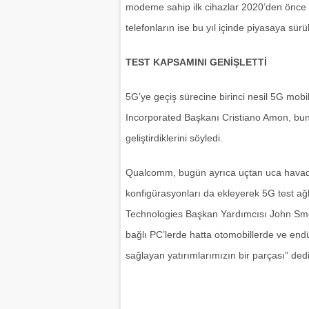
modeme sahip ilk cihazlar 2020’den önce kul
telefonların ise bu yıl içinde piyasaya sür
TEST KAPSAMINI GENİŞLETTİ
5G’ye geçiş sürecine birinci nesil 5G mobi
Incorporated Başkanı Cristiano Amon, bunu
geliştirdiklerini söyledi.
Qualcomm, bugün ayrıca uçtan uca hava
konfigürasyonları da ekleyerek 5G test ağ
Technologies Başkan Yardımcısı John Smee, 
bağlı PC’lerde hatta otomobillerde ve endü
sağlayan yatırımlarımızın bir parçası” dedi