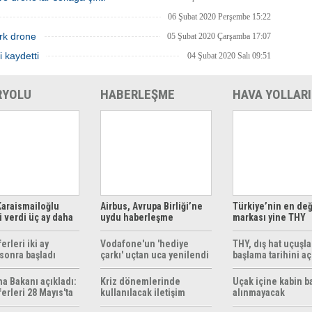
06 Şubat 2020 Perşembe 15:22
rk drone
05 Şubat 2020 Çarşamba 17:07
i kaydetti
04 Şubat 2020 Salı 09:51
RYOLU
HABERLEŞME
HAVA YOLLARI
araismailoğlu
Airbus, Avrupa Birliği’ne
Türkiye’nin en değ
 verdi üç ay daha
uydu haberleşme
markası yine THY
z
çözümleri sunuyor
erleri iki ay
Vodafone'un 'hediye
THY, dış hat uçuşla
sonra başladı
çarkı' uçtan uca yenilendi
başlama tarihini aç
ma Bakanı açıkladı:
Kriz dönemlerinde
Uçak içine kabin b
erleri 28 Mayıs'ta
kullanılacak iletişim
alınmayacak
r
yöntemleri rehberi