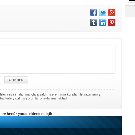
S
Ne
A
"L
M
Ba
ler veya imalar, inançlara saldırı içeren, imla kuralları ile yazılmamış,
harflerle yazılmış yorumlar onaylanmamaktadır.
ere henüz yorum eklenmemiştir.