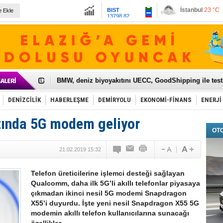
13798.82
Ankara
24 °C
e Ekle
Altın
6492.91
Dolar
47.6204
Euro
54.8502
Galataport Projesi'nde sona yaklaşıldı
BMW, deniz biyoyakıtını UECC, GoodShipping ile tes
Kiralık minibüse talep artışı var
VW'de üst düzey atama
Ünye Limanı Türkiye'yi lider yapacak
DENİZCİLİK
HABERLEŞME
DEMİRYOLU
EKONOMİ-FİNANS
ENERJİ
Türkiye’nin en değerli markası yine THY
İzmir-Antalya seyahat süresi 3 saate inecek
ızında 5G modem geliyor
Osmanlı'nın projesi ülkeye milyarlarca dolar gelir sa
OT
Otomotivde üretim artıyor, satış beklentileri yükseldi
Toyota Türkiye, 800 kişi istihdam edecek
21.02.2019 15:32
Otomobil ihracatı mayıs ayında yüzde 56 azaldı
HAVAŞ 21 havalimanında hizmete başladı
İran'a ait yük gemisi Irak karasularında battı
Telefon üreticilerine işlemci desteği sağlayan
'Jet uçak' çözümü ile gemi ihracatına hareketlilik geld
Qualcomm, daha ilk 5G’li akıllı telefonlar piyasaya
Rus savaş gemisi Çanakkale Boğazı’ndan geçti
çıkmadan ikinci nesil 5G modemi Snapdragon
X55’i duyurdu. İşte yeni nesil Snapdragon X55 5G
modemin akıllı telefon kullanıcılarına sunacağı