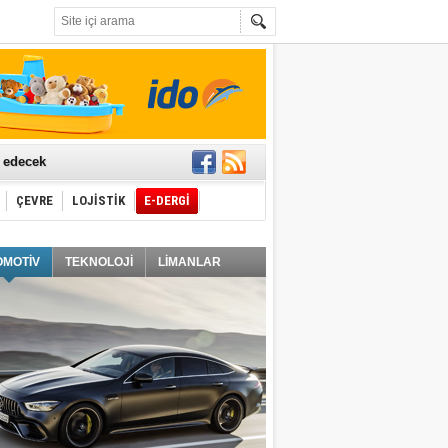
t edecek
ÇEVRE
LOJİSTİK
E-DERGİ
ğlayacak
OMOTİV
TEKNOLOJİ
LİMANLAR
i