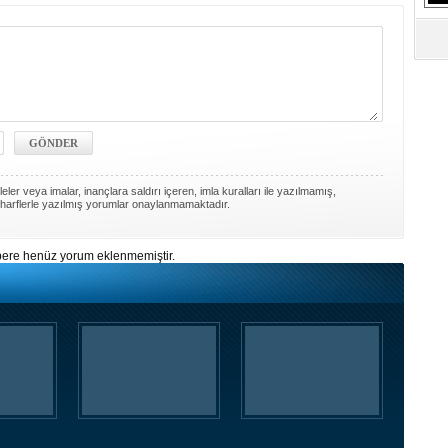
S
Ne
A
"L
M
Ba
ler veya imalar, inançlara saldırı içeren, imla kuralları ile yazılmamış,
harflerle yazılmış yorumlar onaylanmamaktadır.
ere henüz yorum eklenmemiştir.