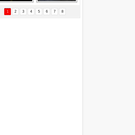
EÇİL ÖZYANIK
Delta uçağına 
Ford Focus RS 
 Değişti?
yıldırım çarptı
(2015)
1
2
3
4
5
6
7
8
DNAN SAKA
iman Kenti Aliağa"
ERİÇ KÖYATASI
yraksız Vatan !