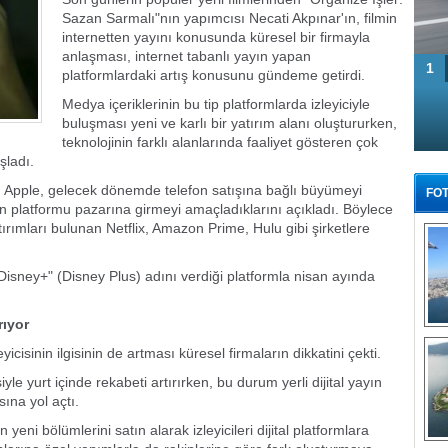
Sazan Sarmalı"nın yapımcısı Necati Akpınar'ın, filmin
internetten yayını konusunda küresel bir firmayla
anlaşması, internet tabanlı yayın yapan
1
platformlardaki artış konusunu gündeme getirdi.
Medya içeriklerinin bu tip platformlarda izleyiciyle
buluşması yeni ve karlı bir yatırım alanı oluştururken,
teknolojinin farklı alanlarında faaliyet gösteren çok
şladı.
n Apple, gelecek dönemde telefon satışına bağlı büyümeyi
FOT
yın platformu pazarına girmeyi amaçladıklarını açıkladı. Böylece
tırımları bulunan Netflix, Amazon Prime, Hulu gibi şirketlere
sney+" (Disney Plus) adını verdiği platformla nisan ayında
rıyor
Tü
yicisinin ilgisinin de artması küresel firmaların dikkatini çekti.
yle yurt içinde rekabeti artırırken, bu durum yerli dijital yayın
ına yol açtı.
 yeni bölümlerini satın alarak izleyicileri dijital platformlara