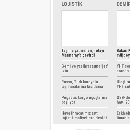
LOJİSTİK
DEMİ
Taşıma yatırımları, rotayı
Bakan K
Marmaray'a çevirdi
müjdeyi
ücretsi
Gemi ve yat ihracatına 'jet'
YHT sef
izin
aradan 
Rusya, Türk karayolu
Ulaştır
taşımacılarına kısıtlama
YHT sef
getirebilir
başlıyo
Pegasus kargo uçuşlarına
OSB-Ge
başlıyor
hattı 20
Hava ihracatımız arttı
Eskişeh
lojistik maliyetlere destek
limanla
gerek