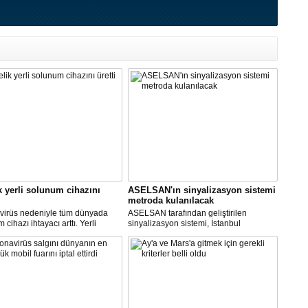
k yerli solunum cihazını
ASELSAN'ın sinyalizasyon sistemi
metroda kulanılacak
virüs nedeniyle tüm dünyada
ASELSAN tarafından geliştirilen
cihazı ihtayacı arttı. Yerli
sinyalizasyon sistemi, İstanbul
 cihazı için ilk çalışmayı, Biosys
metrosunda kullanılacak.
ikal tasarladı, Arçelik üretti.
AN ve Baykar Savunma
sleri teknik destek verdi.