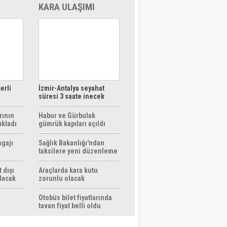
KARA ULAŞIMI
erli
İzmir-Antalya seyahat
süresi 3 saate inecek
rının
Habur ve Gürbulak
ıkladı
gümrük kapıları açıldı
agajı
Sağlık Bakanlığı'ndan
taksilere yeni düzenleme
 dışı
Araçlarda kara kutu
ılacak
zorunlu olacak
Otobüs bilet fiyatlarında
tavan fiyat belli oldu