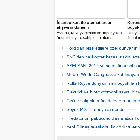
İstanbulkart ile otomatlardan
Korona
alışveriş dönemi
büyük 
Avrupa, Kuzey Amerika ve Japonya'da
Dünya G
önemli bir yere sahip olan otomat
firmala
sektörü Türkiye’de ilk defa Tureks
Mobil 
Uluslararası Fuarcılık tarafından
yapılma
Ford’dan bisikletlilere özel dünyanın il
düzenlenen Otomat Teknolojileri ve Self
Servis Sistemler Fuarı VENDEX
SNC’den helikopter kazası riskini azal
Turkey’de bir araya geldi.
ASELSAN, 2019 yılına ait finansal son
Mobile World Congress'e katılmayan şi
Rolls-Royce dünyanın en büyük fan ka
Elektrikli ve hibrit otomobil sayısı bir
Çin’de salgınla mücadelede robotlar v
Soyuz MS 13 dünyaya döndü
Predatör'ün pabucunu dama atan Tü
Yeni Güneş teleskobu ilk görüntülerin