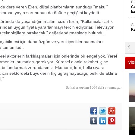
Bİ
 de ders veren Eren, dijital platformların sunduğu "makul"
Cu
ka
ki korsan yayın sorununun da önüne geçtiğini kaydetti.
ünde de yaşandığının altını çizen Eren, "Kullanıcılar artık
Ah
ından uygun fiyata yararlanmayı tercih ediyorlar. Televizyon
Ku
kıcı teknolojilere bırakacak." değerlendirmesinde bulundu.
rışabilmesi için daha özgün ve yerel içerikler sunmaları
le tamamladı:
M
Ku
el aktörlerin farklılaşmaları için önlerinde bir engel yok. Yerel
omenleri bulmaları gerekiyor. Küresel olanla rekabet içine
VİD
e bulundurmak zorundasınız. Ekonomi, lobi, belki siyasi
M.
 için sektördeki büyüklerin hiç uğraşmayacağı, belki de aklına
Ya
i."
Bu haber toplam 1604 defa okunmuştur
Mu
Si
A
Ge