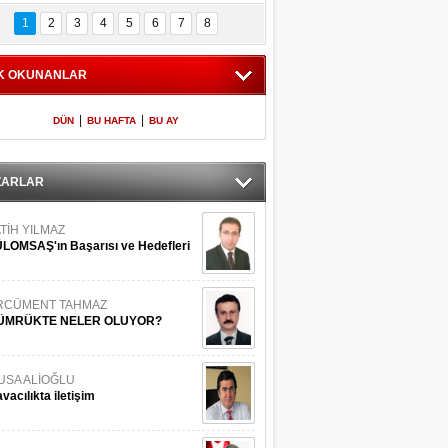
Bilinmeyen 
İşte Meclis'e giren 
nleriyle İstanbul 
600 milletvekilinin 
1
2
3
4
5
6
7
8
Adaları
listesi
K OKUNANLAR
|
|
DÜN
BU HAFTA
BU AY
ZARLAR
TİH YILMAZ
LOMSAŞ'ın Başarısı ve Hedefleri
RCÜMENT TAHMAZ
ÜMRÜKTE NELER OLUYOR?
USA ALİOĞLU
vacılıkta iletişim