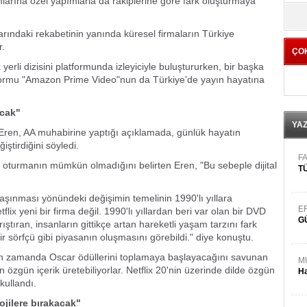
larına özel yapımlarla da rakiplerine göre fark oluşturmaya
yö
alarındaki rekabetinin yanında küresel firmaların Türkiye
r.
ÇO
 yerli dizisini platformunda izleyiciyle buluştururken, bir başka
atformu "Amazon Prime Video"nun da Türkiye'de yayın hayatına
acak"
YA
l Eren, AA muhabirine yaptığı açıklamada, günlük hayatın
iştirdiğini söyledi.
FA
ına oturmanın mümkün olmadığını belirten Eren, "Bu sebeple dijital
TÜ
a taşınması yönündeki değişimin temelinin 1990'lı yıllara
E
lix yeni bir firma değil. 1990'lı yıllardan beri var olan bir DVD
G
ıştıran, insanların gittikçe artan hareketli yaşam tarzını fark
ir sörfçü gibi piyasanın oluşmasını görebildi." diye konuştu.
akın zamanda Oscar ödüllerini toplamaya başlayacağını savunan
M
in özgün içerik üretebiliyorlar. Netflix 20'nin üzerinde dilde özgün
Ha
 kullandı.
ojilere bırakacak"