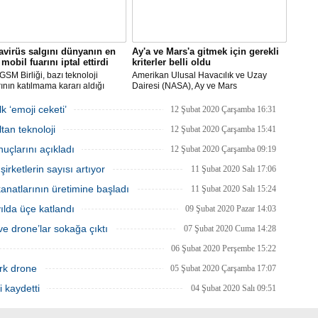
virüs salgını dünyanın en
Ay'a ve Mars'a gitmek için gerekli
mobil fuarını iptal ettirdi
kriterler belli oldu
SM Birliği, bazı teknoloji
Amerikan Ulusal Havacılık ve Uzay
rının katılmama kararı aldığı
Dairesi (NASA), Ay ve Mars
Dünya Kongresi'nin
görevlerinde yer alacak yeni astronotlar
yacağını açıkladı.
için ilan verdi.
k ‘emoji ceketi’
12 Şubat 2020 Çarşamba 16:31
tan teknoloji
12 Şubat 2020 Çarşamba 15:41
uçlarını açıkladı
12 Şubat 2020 Çarşamba 09:19
rketlerin sayısı artıyor
11 Şubat 2020 Salı 17:06
natlarının üretimine başladı
11 Şubat 2020 Salı 15:24
 yılda üçe katlandı
09 Şubat 2020 Pazar 14:03
e drone’lar sokağa çıktı
07 Şubat 2020 Cuma 14:28
06 Şubat 2020 Perşembe 15:22
rk drone
05 Şubat 2020 Çarşamba 17:07
i kaydetti
04 Şubat 2020 Salı 09:51