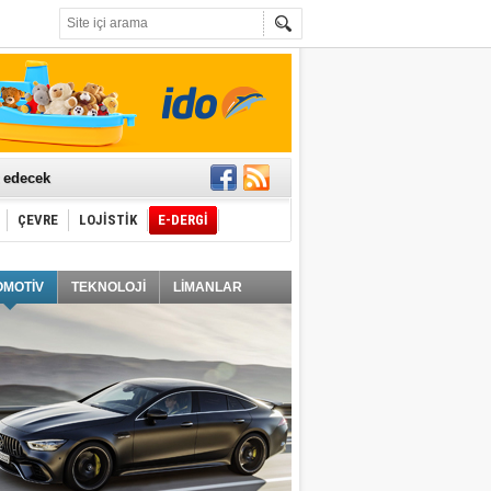
t edecek
ÇEVRE
LOJİSTİK
E-DERGİ
ğlayacak
OMOTİV
TEKNOLOJİ
LİMANLAR
i