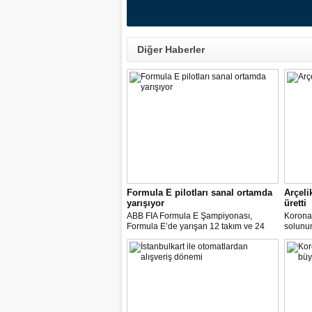
Diğer Haberler
Formula E pilotları sanal ortamda
Arçeli
yarışıyor
üretti
ABB FIA Formula E Şampiyonası,
Korona
Formula E’de yarışan 12 takım ve 24
solunum 
pilot ile birlikte “ABB Formula E Race at
solunum
Home Challenge” organizasyonunda
Biyomed
yarışacak.
ASELS
Mühendi