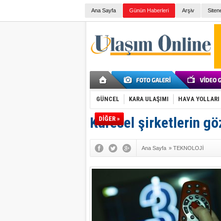
Ana Sayfa
Günün Haberleri
Arşiv
Siten
GÜNCEL
KARA ULAŞIMI
HAVA YOLLARI
Küresel şirketlerin göz
DİĞER »
Ana Sayfa
»
TEKNOLOJİ