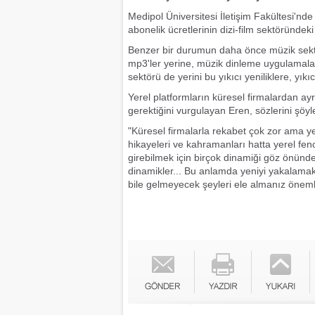
Medipol Üniversitesi İletişim Fakültesi'nde
abonelik ücretlerinin dizi-film sektöründe
Benzer bir durumun daha önce müzik sektör
mp3'ler yerine, müzik dinleme uygulamalar
sektörü de yerini bu yıkıcı yeniliklere, yı
Yerel platformların küresel firmalardan ay
gerektiğini vurgulayan Eren, sözlerini şöy
"Küresel firmalarla rekabet çok zor ama yer
hikayeleri ve kahramanları hatta yerel fen
girebilmek için birçok dinamiği göz önünd
dinamikler... Bu anlamda yeniyi yakalamak
bile gelmeyecek şeyleri ele almanız öneml