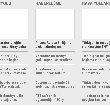
RYOLU
HABERLEŞME
HAVA YOLLARI
araismailoğlu
Airbus, Avrupa Birliği’ne
Türkiye’nin en değ
 verdi üç ay daha
uydu haberleşme
markası yine THY
z
çözümleri sunuyor
erleri iki ay
Vodafone'un 'hediye
THY, dış hat uçuşla
sonra başladı
çarkı' uçtan uca yenilendi
başlama tarihini aç
ma Bakanı açıkladı:
Kriz dönemlerinde
Uçak içine kabin b
erleri 28 Mayıs'ta
kullanılacak iletişim
alınmayacak
r
yöntemleri rehberi
hazırlandı
bze-Darıca metro
Deprem bölgesinde 23
Türkiye’den ilk yurt
23'te açılacak
mobil baz istasyonu görev
seferi Kıbrıs’a yap
yapıyor
ir demiryolu ile
PTT AŞ'den 'Millî
1 Haziran'da iç hat
ra bağlanmalı
egemenliğin 100. yılı'
uçuşları başlıyor
konulu anma pulu