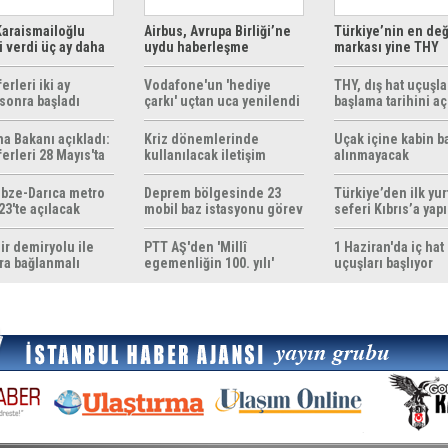
araismailoğlu
Airbus, Avrupa Birliği’ne
Türkiye’nin en değ
 verdi üç ay daha
uydu haberleşme
markası yine THY
z
çözümleri sunuyor
erleri iki ay
Vodafone'un 'hediye
THY, dış hat uçuşla
sonra başladı
çarkı' uçtan uca yenilendi
başlama tarihini aç
ma Bakanı açıkladı:
Kriz dönemlerinde
Uçak içine kabin b
erleri 28 Mayıs'ta
kullanılacak iletişim
alınmayacak
r
yöntemleri rehberi
hazırlandı
bze-Darıca metro
Deprem bölgesinde 23
Türkiye’den ilk yurt
23'te açılacak
mobil baz istasyonu görev
seferi Kıbrıs’a yap
yapıyor
ir demiryolu ile
PTT AŞ'den 'Millî
1 Haziran'da iç hat
ra bağlanmalı
egemenliğin 100. yılı'
uçuşları başlıyor
konulu anma pulu