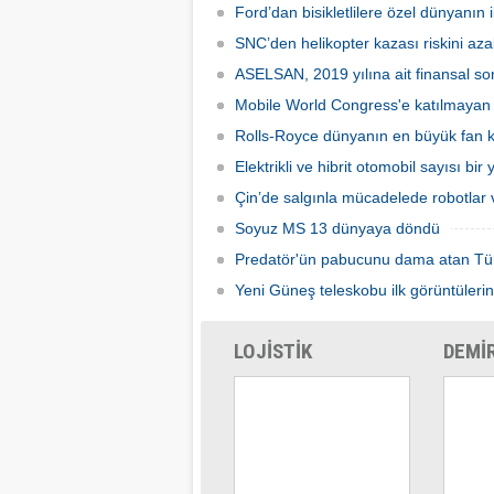
Uluslararası Fuarcılık tarafından
yapılma
Ford’dan bisikletlilere özel dünyanın il
düzenlenen Otomat Teknolojileri ve Self
Servis Sistemler Fuarı VENDEX
SNC’den helikopter kazası riskini azal
Turkey’de bir araya geldi.
ASELSAN, 2019 yılına ait finansal son
Mobile World Congress'e katılmayan şi
Rolls-Royce dünyanın en büyük fan ka
Elektrikli ve hibrit otomobil sayısı bir
Çin’de salgınla mücadelede robotlar v
Soyuz MS 13 dünyaya döndü
Predatör'ün pabucunu dama atan Tü
Yeni Güneş teleskobu ilk görüntülerin
LOJİSTİK
DEMİ