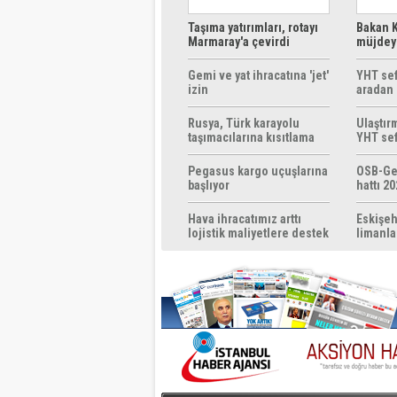
Taşıma yatırımları, rotayı
Bakan K
Marmaray'a çevirdi
müjdeyi
ücretsi
Gemi ve yat ihracatına 'jet'
YHT sef
izin
aradan 
Rusya, Türk karayolu
Ulaştır
taşımacılarına kısıtlama
YHT sef
getirebilir
başlıyo
Pegasus kargo uçuşlarına
OSB-Ge
başlıyor
hattı 20
Hava ihracatımız arttı
Eskişeh
lojistik maliyetlere destek
limanla
gerek