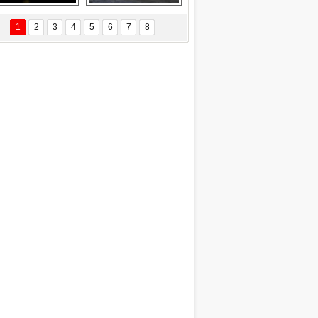
EÇİL ÖZYANIK
Delta uçağına 
Ford Focus RS 
 Değişti?
yıldırım çarptı
(2015)
1
2
3
4
5
6
7
8
DNAN SAKA
iman Kenti Aliağa"
ERİÇ KÖYATASI
yraksız Vatan !