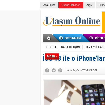
Ana Sayfa
Günün Haberleri
Arşiv
Siten
GÜNCEL
KARA ULAŞIMI
HAVA YOLLARI
İOS 13 ile o iPhone'lar
DİĞER »
Ana Sayfa
»
TEKNOLOJİ