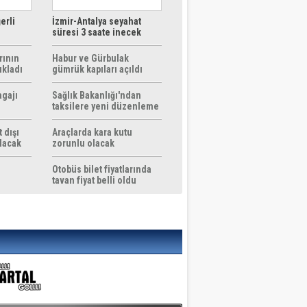
erli
İzmir-Antalya seyahat
süresi 3 saate inecek
rının
Habur ve Gürbulak
ıkladı
gümrük kapıları açıldı
agajı
Sağlık Bakanlığı'ndan
taksilere yeni düzenleme
 dışı
Araçlarda kara kutu
ılacak
zorunlu olacak
Otobüs bilet fiyatlarında
tavan fiyat belli oldu