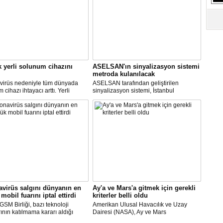
S
Ne
A
"L
k yerli solunum cihazını
ASELSAN'ın sinyalizasyon sistemi
metroda kulanılacak
M
virüs nedeniyle tüm dünyada
ASELSAN tarafından geliştirilen
Ba
cihazı ihtayacı arttı. Yerli
sinyalizasyon sistemi, İstanbul
 cihazı için ilk çalışmayı, Biosys
metrosunda kullanılacak.
ikal tasarladı, Arçelik üretti.
AN ve Baykar Savunma
sleri teknik destek verdi.
virüs salgını dünyanın en
Ay'a ve Mars'a gitmek için gerekli
mobil fuarını iptal ettirdi
kriterler belli oldu
SM Birliği, bazı teknoloji
Amerikan Ulusal Havacılık ve Uzay
rının katılmama kararı aldığı
Dairesi (NASA), Ay ve Mars
Dünya Kongresi'nin
görevlerinde yer alacak yeni astronotlar