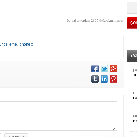
yö
Bu haber toplam 2605 defa okunmuştur
ÇO
uncelleme
,
iphone x
YA
FA
TÜ
E
G
M
Ha