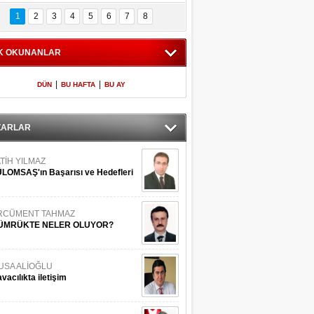
Bilinmeyen 
İşte Meclis'e giren 
nleriyle İstanbul 
600 milletvekilinin 
1
2
3
4
5
6
7
8
Adaları
listesi
K OKUNANLAR
|
|
DÜN
BU HAFTA
BU AY
ZARLAR
TİH YILMAZ
LOMSAŞ'ın Başarısı ve Hedefleri
RCÜMENT TAHMAZ
ÜMRÜKTE NELER OLUYOR?
USA ALİOĞLU
vacılıkta iletişim