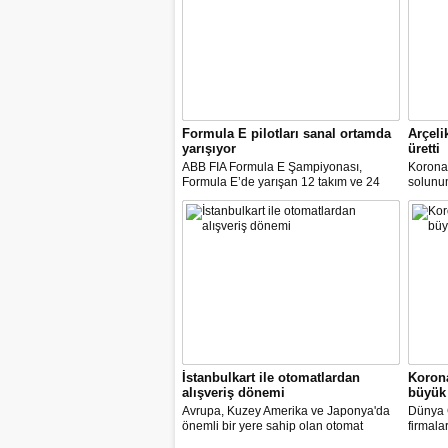
Formula E pilotları sanal ortamda
Arçeli
yarışıyor
üretti
ABB FIA Formula E Şampiyonası,
Korona
Formula E’de yarışan 12 takım ve 24
solunum 
pilot ile birlikte “ABB Formula E Race at
solunum
Home Challenge” organizasyonunda
Biyomed
yarışacak.
ASELS
Mühendi
İstanbulkart ile otomatlardan
Korona
alışveriş dönemi
büyük 
Avrupa, Kuzey Amerika ve Japonya'da
Dünya G
önemli bir yere sahip olan otomat
firmala
sektörü Türkiye’de ilk defa Tureks
Mobil 