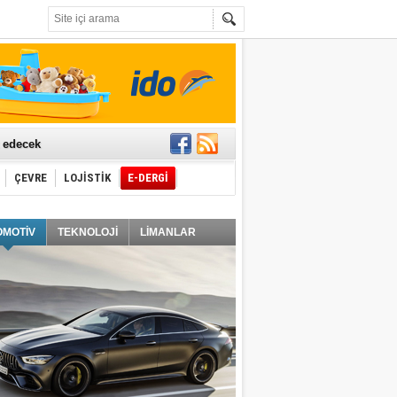
t edecek
ÇEVRE
LOJİSTİK
E-DERGİ
ğlayacak
OMOTİV
TEKNOLOJİ
LİMANLAR
i