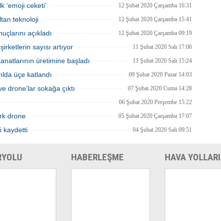
yacağını açıkladı.
için ilan verdi.
k ‘emoji ceketi’
12 Şubat 2020 Çarşamba 16:31
tan teknoloji
12 Şubat 2020 Çarşamba 15:41
uçlarını açıkladı
12 Şubat 2020 Çarşamba 09:19
rketlerin sayısı artıyor
11 Şubat 2020 Salı 17:06
natlarının üretimine başladı
11 Şubat 2020 Salı 15:24
 yılda üçe katlandı
09 Şubat 2020 Pazar 14:03
e drone’lar sokağa çıktı
07 Şubat 2020 Cuma 14:28
06 Şubat 2020 Perşembe 15:22
rk drone
05 Şubat 2020 Çarşamba 17:07
i kaydetti
04 Şubat 2020 Salı 09:51
RYOLU
HABERLEŞME
HAVA YOLLARI