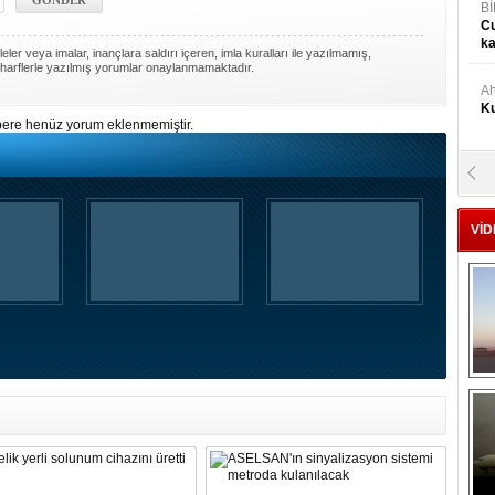
Bİ
Cu
ka
ler veya imalar, inançlara saldırı içeren, imla kuralları ile yazılmamış,
harflerle yazılmış yorumlar onaylanmamaktadır.
Ah
Ku
ere henüz yorum eklenmemiştir.
M
Ku
VİD
M.
Ya
Mu
Si
A
Ge