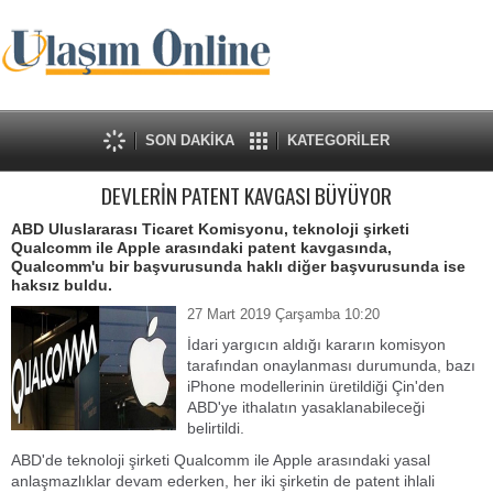
SON DAKİKA
KATEGORİLER
DEVLERİN PATENT KAVGASI BÜYÜYOR
ABD Uluslararası Ticaret Komisyonu, teknoloji şirketi
Qualcomm ile Apple arasındaki patent kavgasında,
Qualcomm'u bir başvurusunda haklı diğer başvurusunda ise
haksız buldu.
27 Mart 2019 Çarşamba 10:20
İdari yargıcın aldığı kararın komisyon
tarafından onaylanması durumunda, bazı
iPhone modellerinin üretildiği Çin'den
ABD'ye ithalatın yasaklanabileceği
belirtildi.
ABD'de teknoloji şirketi Qualcomm ile Apple arasındaki yasal
anlaşmazlıklar devam ederken, her iki şirketin de patent ihlali