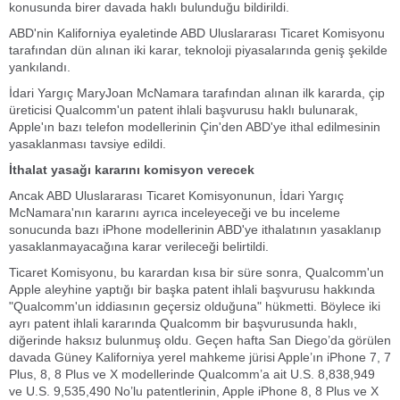
konusunda birer davada haklı bulunduğu bildirildi.
ABD'nin Kaliforniya eyaletinde ABD Uluslararası Ticaret Komisyonu
tarafından dün alınan iki karar, teknoloji piyasalarında geniş şekilde
yankılandı.
İdari Yargıç MaryJoan McNamara tarafından alınan ilk kararda, çip
üreticisi Qualcomm'un patent ihlali başvurusu haklı bulunarak,
Apple'ın bazı telefon modellerinin Çin'den ABD'ye ithal edilmesinin
yasaklanması tavsiye edildi.
İthalat yasağı kararını komisyon verecek
Ancak ABD Uluslararası Ticaret Komisyonunun, İdari Yargıç
McNamara'nın kararını ayrıca inceleyeceği ve bu inceleme
sonucunda bazı iPhone modellerinin ABD'ye ithalatının yasaklanıp
yasaklanmayacağına karar verileceği belirtildi.
Ticaret Komisyonu, bu karardan kısa bir süre sonra, Qualcomm'un
Apple aleyhine yaptığı bir başka patent ihlali başvurusu hakkında
"Qualcomm'un iddiasının geçersiz olduğuna" hükmetti. Böylece iki
ayrı patent ihlali kararında Qualcomm bir başvurusunda haklı,
diğerinde haksız bulunmuş oldu. Geçen hafta San Diego’da görülen
davada Güney Kaliforniya yerel mahkeme jürisi Apple’ın iPhone 7, 7
Plus, 8, 8 Plus ve X modellerinde Qualcomm’a ait U.S. 8,838,949
ve U.S. 9,535,490 No’lu patentlerinin, Apple iPhone 8, 8 Plus ve X