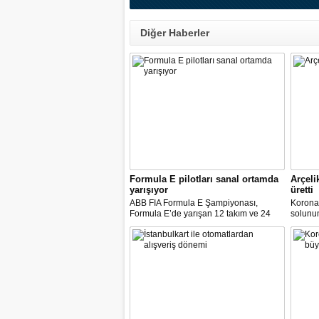
Diğer Haberler
Formula E pilotları sanal ortamda
Arçeli
yarışıyor
üretti
ABB FIA Formula E Şampiyonası,
Korona
Formula E’de yarışan 12 takım ve 24
solunum 
pilot ile birlikte “ABB Formula E Race at
solunum
Home Challenge” organizasyonunda
Biyomed
yarışacak.
ASELS
Mühendi