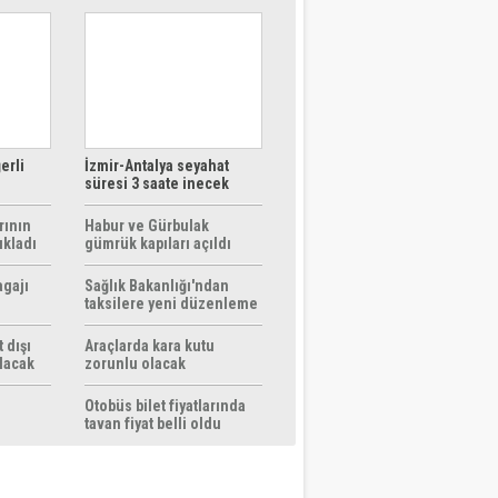
erli
İzmir-Antalya seyahat
süresi 3 saate inecek
rının
Habur ve Gürbulak
ıkladı
gümrük kapıları açıldı
agajı
Sağlık Bakanlığı'ndan
taksilere yeni düzenleme
 dışı
Araçlarda kara kutu
ılacak
zorunlu olacak
Otobüs bilet fiyatlarında
tavan fiyat belli oldu