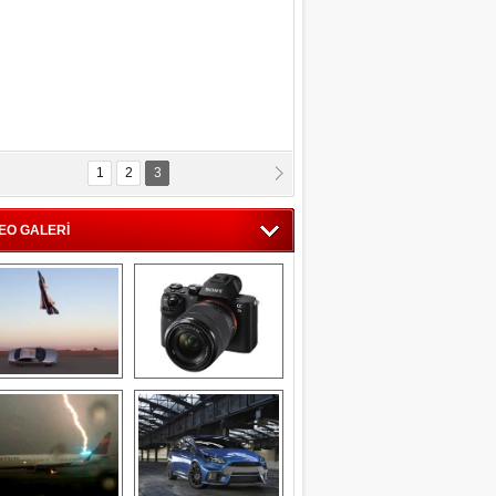
1
2
3
EO GALERİ
Savaş uçağı 
Sony Alpha 7R II ön 
pilotundan 
inceleme
muhteşem gösteri