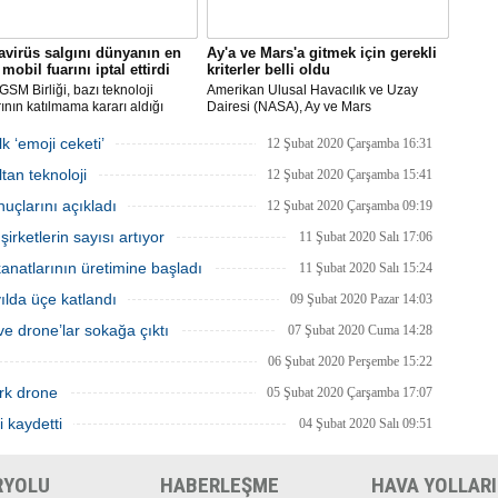
virüs salgını dünyanın en
Ay'a ve Mars'a gitmek için gerekli
mobil fuarını iptal ettirdi
kriterler belli oldu
SM Birliği, bazı teknoloji
Amerikan Ulusal Havacılık ve Uzay
rının katılmama kararı aldığı
Dairesi (NASA), Ay ve Mars
Dünya Kongresi'nin
görevlerinde yer alacak yeni astronotlar
yacağını açıkladı.
için ilan verdi.
k ‘emoji ceketi’
12 Şubat 2020 Çarşamba 16:31
tan teknoloji
12 Şubat 2020 Çarşamba 15:41
uçlarını açıkladı
12 Şubat 2020 Çarşamba 09:19
rketlerin sayısı artıyor
11 Şubat 2020 Salı 17:06
natlarının üretimine başladı
11 Şubat 2020 Salı 15:24
 yılda üçe katlandı
09 Şubat 2020 Pazar 14:03
e drone’lar sokağa çıktı
07 Şubat 2020 Cuma 14:28
06 Şubat 2020 Perşembe 15:22
rk drone
05 Şubat 2020 Çarşamba 17:07
i kaydetti
04 Şubat 2020 Salı 09:51
RYOLU
HABERLEŞME
HAVA YOLLARI