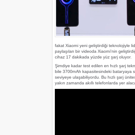
4 Kapılı AMG G
Türkiye'de satı
fakat Xiaomi yeni geliştirdiği teknolojiyle li
paylaşılan bir videoda Xiaomi'nin geliştirdiğ
cihaz 17 dakikada yüzde yüz şarj oluyor.
Şimdiye kadar test edilen en hızlı şarj 
bile 3700mAh kapasitesindeki bataryaya s
seviyeye ulaşabiliyordu. Bu hızlı şarj üni
yakın zamanda akıllı telefonlarda yer alac