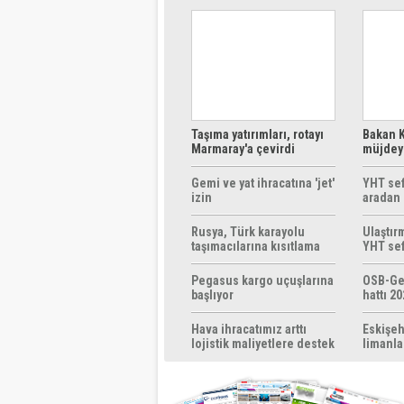
Taşıma yatırımları, rotayı
Bakan K
Marmaray'a çevirdi
müjdeyi
ücretsi
Gemi ve yat ihracatına 'jet'
YHT sef
izin
aradan 
Rusya, Türk karayolu
Ulaştır
taşımacılarına kısıtlama
YHT sef
getirebilir
başlıyo
Pegasus kargo uçuşlarına
OSB-Ge
başlıyor
hattı 20
Hava ihracatımız arttı
Eskişeh
lojistik maliyetlere destek
limanla
gerek