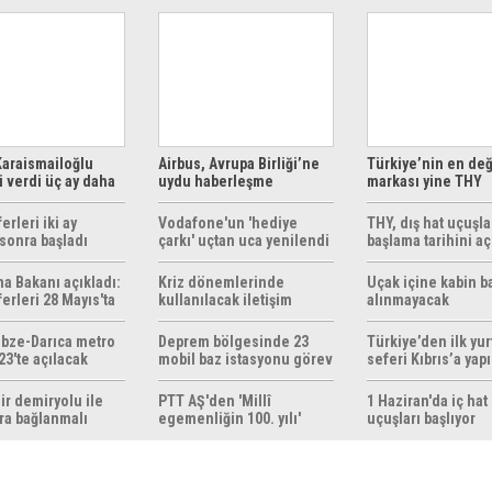
araismailoğlu
Airbus, Avrupa Birliği’ne
Türkiye’nin en değ
 verdi üç ay daha
uydu haberleşme
markası yine THY
z
çözümleri sunuyor
erleri iki ay
Vodafone'un 'hediye
THY, dış hat uçuşla
sonra başladı
çarkı' uçtan uca yenilendi
başlama tarihini aç
ma Bakanı açıkladı:
Kriz dönemlerinde
Uçak içine kabin b
erleri 28 Mayıs'ta
kullanılacak iletişim
alınmayacak
r
yöntemleri rehberi
hazırlandı
bze-Darıca metro
Deprem bölgesinde 23
Türkiye’den ilk yurt
23'te açılacak
mobil baz istasyonu görev
seferi Kıbrıs’a yap
yapıyor
ir demiryolu ile
PTT AŞ'den 'Millî
1 Haziran'da iç hat
ra bağlanmalı
egemenliğin 100. yılı'
uçuşları başlıyor
konulu anma pulu