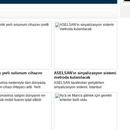
k yerli solunum cihazını
ASELSAN'ın sinyalizasyon sistemi
metroda kulanılacak
virüs nedeniyle tüm dünyada
ASELSAN tarafından geliştirilen
cihazı ihtayacı arttı. Yerli
sinyalizasyon sistemi, İstanbul
 cihazı için ilk çalışmayı, Biosys
metrosunda kullanılacak.
ikal tasarladı, Arçelik üretti.
AN ve Baykar Savunma
sleri teknik destek verdi.