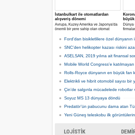
İstanbulkart ile otomatlardan
Korona
alışveriş dönemi
büyük 
Avrupa, Kuzey Amerika ve Japonya'da
Dünya G
önemli bir yere sahip olan otomat
firmala
sektörü Türkiye’de ilk defa Tureks
Mobil 
Uluslararası Fuarcılık tarafından
yapılma
Ford’dan bisikletlilere özel dünyanın il
düzenlenen Otomat Teknolojileri ve Self
Servis Sistemler Fuarı VENDEX
SNC’den helikopter kazası riskini azal
Turkey’de bir araya geldi.
ASELSAN, 2019 yılına ait finansal son
Mobile World Congress'e katılmayan şi
Rolls-Royce dünyanın en büyük fan ka
Elektrikli ve hibrit otomobil sayısı bir
Çin’de salgınla mücadelede robotlar v
Soyuz MS 13 dünyaya döndü
Predatör'ün pabucunu dama atan Tü
Yeni Güneş teleskobu ilk görüntülerin
LOJİSTİK
DEMİ