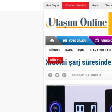
Ana Sayfa
Günün Haberleri
Arşiv
Siten
GÜNCEL
KARA ULAŞIMI
HAVA YOLLARI
Xiaomi şarj süresinde 
DİĞER »
Ana Sayfa
»
TEKNOLOJİ