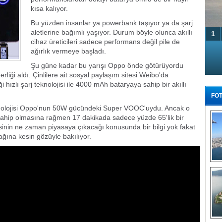
E
kısa kalıyor.
G
Bu yüzden insanlar ya powerbank taşıyor ya da şarj
aletlerine bağımlı yaşıyor. Durum böyle olunca akıllı
1
M
cihaz üreticileri sadece performans değil pile de
Ha
T Coupe
Yarı Türk yarı Alman hafif ticari
ağırlık vermeye başladı.
şa çıktı
satışa çıktı
Şu güne kadar bu yarışı Oppo önde götürüyordu
derliği aldı. Çinlilere ait sosyal paylaşım sitesi Weibo'da
Bİ
i hızlı şarj teknolojisi ile 4000 mAh bataryaya sahip bir akıllı
Cu
ka
FOT
teknolojisi Oppo'nun 50W gücündeki Super VOOC'uydu. Ancak o
Ah
ahip olmasına rağmen 17 dakikada sadece yüzde 65'lik bir
Ku
tesinin ne zaman piyasaya çıkacağı konusunda bir bilgi yok fakat
ağına kesin gözüyle bakılıyor.
M
Ku
Tü
M.
Ya