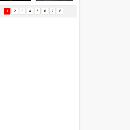
Delta uçağına 
Ford Focus RS 
yıldırım çarptı
(2015)
1
2
3
4
5
6
7
8