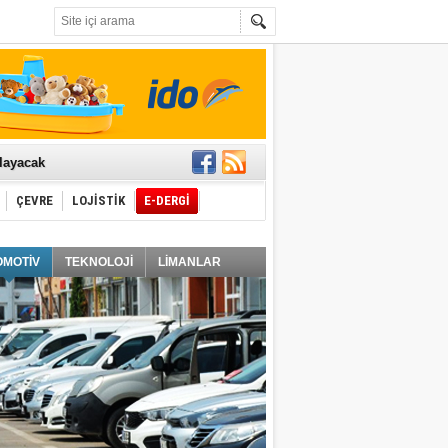
t edecek
ğlayacak
ÇEVRE
LOJİSTİK
E-DERGİ
i
OMOTİV
TEKNOLOJİ
LİMANLAR
TİH YILMAZ
LOMSAŞ'ın Başarısı ve Hedefleri