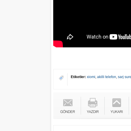
Etiketler:
xiomi
,
akilli telefon
,
sarj sur