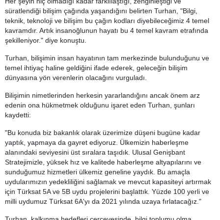
Her şeyin hiç olmadığı kadar farklılaştığı, zenginleştiği ve
süratlendiği bilişim çağında yaşandığını belirten Turhan, "Bilgi,
teknik, teknoloji ve bilişim bu çağın kodları diyebileceğimiz 4 temel
kavramdır. Artık insanoğlunun hayatı bu 4 temel kavram etrafında
şekilleniyor." diye konuştu.
Turhan, bilişimin insan hayatının tam merkezinde bulunduğunu ve
temel ihtiyaç haline geldiğini ifade ederek, geleceğin bilişim
dünyasına yön verenlerin olacağını vurguladı.
Bilişimin nimetlerinden herkesin yararlandığını ancak önem arz
edenin ona hükmetmek olduğunu işaret eden Turhan, şunları
kaydetti:
"Bu konuda biz bakanlık olarak üzerimize düşeni bugüne kadar
yaptık, yapmaya da gayret ediyoruz. Ülkemizin haberleşme
alanındaki seviyesini üst sıralara taşıdık. Ulusal Genişbant
Stratejimizle, yüksek hız ve kalitede haberleşme altyapılarını ve
sunduğumuz hizmetleri ülkemiz geneline yaydık. Bu amaçla
uydularımızın yedekliliğini sağlamak ve mevcut kapasiteyi artırmak
için Türksat 5A ve 5B uydu projelerini başlattık. Yüzde 100 yerli ve
milli uydumuz Türksat 6A'yı da 2021 yılında uzaya fırlatacağız."
Turhan, kalkınma hedefleri çerçevesinde, bilgi toplumu olma