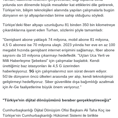
yolunda son dönemde büyük mesafeler kat ettiklerini dile getirerek,
Türkiye'nin, bilişim teknolojileri alanında yapılan çalışmalarla bugün
dünyanın en iyi altyapılarından birine sahip olduğunu söyledi.
Türkiye'deki fiber altyapı uzunluğunu 81 binden 350 bin kilometreye
çıkardıklarına işaret eden Turhan, sözlerini şöyle tamamladı:
"Genişbant abone yaklaşık 74 milyona, mobil abone 81 milyona,
4,5 G abonesi ise 70 milyona ulaştı. 2023 yılında her eve en az 100
megabit hızında genişbant internet erişimini sağlamayı, fiber abone
sayısını da 10 milyona çıkarmayı hedefledik. "Uçtan Uca Yerli ve
Milli Haberleşme Şebekesi" için çalışmalar başlattık. Kendi
ürettiğimiz baz istasyonları ile 4,5 G üzerinden
haberleşiyoruz.
5G
için çalışmalarımız son sürat devam ediyor.
5G'de dünyanın öncü ülkeleri arasında yer alıp, kendi teknolojimizi
geliştirmeyi hedefliyoruz. Siber güvenlikte dışa bağımlılığı azaltmak
için Ar-Ge faaliyetlerine büyük önem veriyoruz."
"Türkiye'nin dijital dönüşümünü beraber gerçekleştireceğiz"
Cumhurbaşkanlığı Dijital Dönüşüm Ofisi Başkanı Ali Taha Koç ise
Türkiye'nin Cumhurbaşkanlığı Hükümet Sistemi ile birlikte