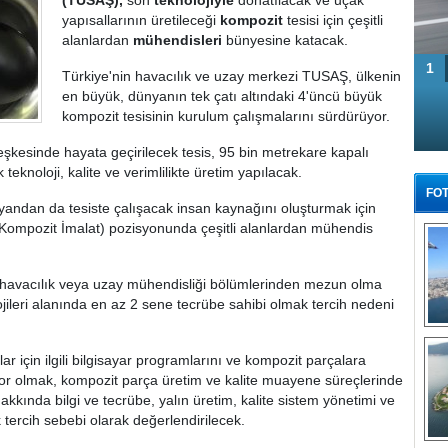
(TUSAŞ),
son
teknolojiyle
donatılacak ve uçak
yapısallarının üretileceği
kompozit
tesisi için çeşitli
alanlardan
mühendisleri
bünyesine katacak.
1
Türkiye'nin havacılık ve uzay merkezi TUSAŞ, ülkenin
en büyük, dünyanın tek çatı altındaki 4'üncü büyük
kompozit tesisinin kurulum çalışmalarını sürdürüyor.
kesinde hayata geçirilecek tesis, 95 bin metrekare kapalı
teknoloji, kalite ve verimlilikte üretim yapılacak.
FOT
andan da tesiste çalışacak insan kaynağını oluşturmak için
(Kompozit İmalat) pozisyonunda çeşitli alanlardan mühendis
 havacılık veya uzay mühendisliği bölümlerinden mezun olma
ojileri alanında en az 2 sene tecrübe sahibi olmak tercih nedeni
Tü
ar için ilgili bilgisayar programlarını ve kompozit parçalara
ıyor olmak, kompozit parça üretim ve kalite muayene süreçlerinde
kkında bilgi ve tecrübe, yalın üretim, kalite sistem yönetimi ve
 tercih sebebi olarak değerlendirilecek.