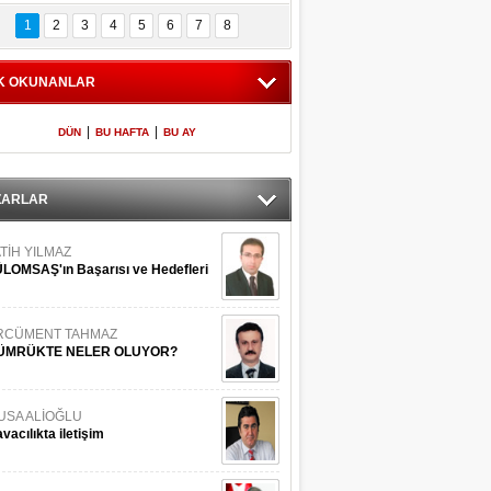
Bilinmeyen 
İşte Meclis'e giren 
nleriyle İstanbul 
600 milletvekilinin 
1
2
3
4
5
6
7
8
Adaları
listesi
K OKUNANLAR
|
|
DÜN
BU HAFTA
BU AY
ZARLAR
TİH YILMAZ
LOMSAŞ'ın Başarısı ve Hedefleri
RCÜMENT TAHMAZ
ÜMRÜKTE NELER OLUYOR?
USA ALİOĞLU
vacılıkta iletişim