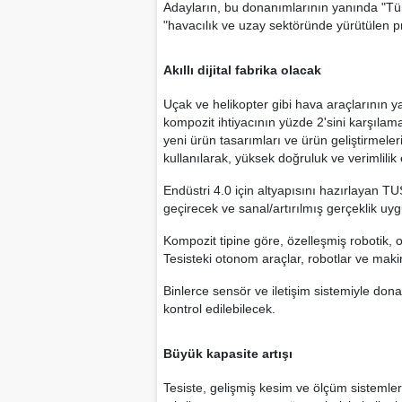
Adayların, bu donanımlarının yanında "Tür
"havacılık ve uzay sektöründe yürütülen pr
Akıllı dijital fabrika olacak
Uçak ve helikopter gibi hava araçlarının ya
kompozit ihtiyacının yüzde 2'sini karşılama
yeni ürün tasarımları ve ürün geliştirmele
kullanılarak, yüksek doğruluk ve verimlilik
Endüstri 4.0 için altyapısını hazırlayan TUS
geçirecek ve sanal/artırılmış gerçeklik uyg
Kompozit tipine göre, özelleşmiş robotik,
Tesisteki otonom araçlar, robotlar ve makine
Binlerce sensör ve iletişim sistemiyle donat
kontrol edilebilecek.
Büyük kapasite artışı
Tesiste, gelişmiş kesim ve ölçüm sistemleri