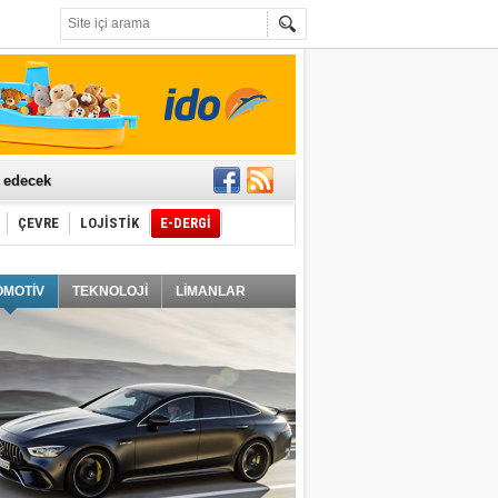
t edecek
ÇEVRE
LOJİSTİK
E-DERGİ
ğlayacak
OMOTİV
TEKNOLOJİ
LİMANLAR
i