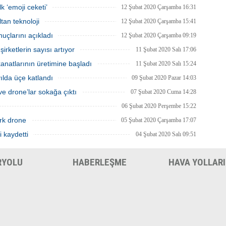
yacağını açıkladı.
için ilan verdi.
k ‘emoji ceketi’
12 Şubat 2020 Çarşamba 16:31
tan teknoloji
12 Şubat 2020 Çarşamba 15:41
uçlarını açıkladı
12 Şubat 2020 Çarşamba 09:19
rketlerin sayısı artıyor
11 Şubat 2020 Salı 17:06
natlarının üretimine başladı
11 Şubat 2020 Salı 15:24
 yılda üçe katlandı
09 Şubat 2020 Pazar 14:03
e drone’lar sokağa çıktı
07 Şubat 2020 Cuma 14:28
06 Şubat 2020 Perşembe 15:22
rk drone
05 Şubat 2020 Çarşamba 17:07
i kaydetti
04 Şubat 2020 Salı 09:51
RYOLU
HABERLEŞME
HAVA YOLLARI