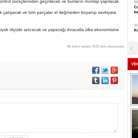
ontrol süreçlerinden geçirilecek ve bunların montajı yapılacak.
Bİ
Cu
k çalışacak ve tüm parçalar el değmeden boyanıp sevkiyata
ka
Ah
üyük ölçüde artıracak ve yapacağı ihracatla ülke ekonomisine
Ku
Bu haber toplam 3028 defa okunmuştur
M
Ku
VİD
M.
Ya
Mu
Si
A
Ge