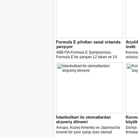
Formula E pilotları sanal ortamda
Arçeli
yarışıyor
üretti
ABB FIA Formula E Şampiyonası,
Korona
Formula E’de yarışan 12 takım ve 24
solunum 
pilot ile birlikte “ABB Formula E Race at
solunum
Home Challenge” organizasyonunda
Biyomed
yarışacak.
ASELS
Mühendi
İstanbulkart ile otomatlardan
Korona
alışveriş dönemi
büyük 
Avrupa, Kuzey Amerika ve Japonya'da
Dünya G
önemli bir yere sahip olan otomat
firmala
sektörü Türkiye’de ilk defa Tureks
Mobil 