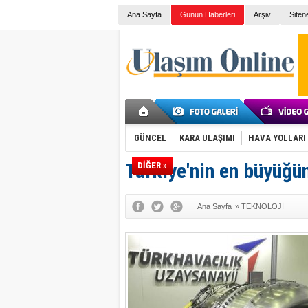
Ana Sayfa
Günün Haberleri
Arşiv
Siten
GÜNCEL
KARA ULAŞIMI
HAVA YOLLARI
Türkiye'nin en büyüğü
DİĞER »
Ana Sayfa
»
TEKNOLOJİ