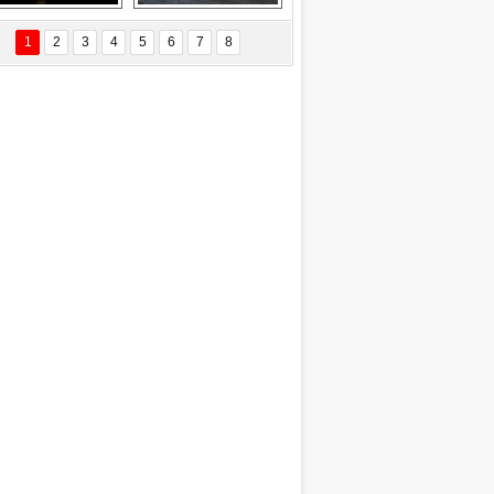
EÇİL ÖZYANIK
Delta uçağına 
Ford Focus RS 
 Değişti?
yıldırım çarptı
(2015)
1
2
3
4
5
6
7
8
DNAN SAKA
iman Kenti Aliağa"
ERİÇ KÖYATASI
yraksız Vatan !