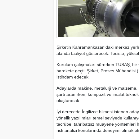
Şirketin Kahramankazan'daki merkez yerleş
alanda faaliyet gösterecek. Tesiste, yüksek 
Kurulum çalışmaları sürerken TUSAŞ, bir y
harekete geçti. Şirket, Proses Mühendisi 
istihdam edecek.
Adaylarda makine, metalurji ve malzeme,
şartı aranırken, kompozit ve imalat teknol
oluşturacak.
İyi derecede İngilizce bilmesi istenen adayl
yönelik yazılımları temel seviyede kullan
tecrübe, tahribatsız muayene yöntemleri ha
risk analizi konularında deneyimi olmak ek