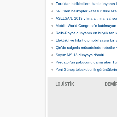
Uluslararası Fuarcılık tarafından
yapılma
Ford’dan bisikletlilere özel dünyanın il
düzenlenen Otomat Teknolojileri ve Self
Servis Sistemler Fuarı VENDEX
SNC’den helikopter kazası riskini azal
Turkey’de bir araya geldi.
ASELSAN, 2019 yılına ait finansal son
Mobile World Congress'e katılmayan şi
Rolls-Royce dünyanın en büyük fan ka
Elektrikli ve hibrit otomobil sayısı bir
Çin’de salgınla mücadelede robotlar v
Soyuz MS 13 dünyaya döndü
Predatör'ün pabucunu dama atan Tü
Yeni Güneş teleskobu ilk görüntülerin
LOJİSTİK
DEMİ