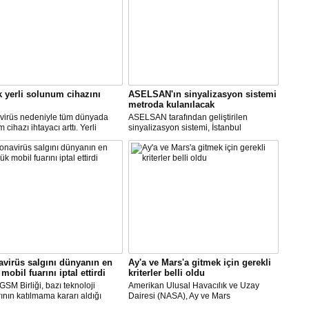
k yerli solunum cihazını
ASELSAN'ın sinyalizasyon sistemi
metroda kulanılacak
virüs nedeniyle tüm dünyada
ASELSAN tarafından geliştirilen
cihazı ihtayacı arttı. Yerli
sinyalizasyon sistemi, İstanbul
 cihazı için ilk çalışmayı, Biosys
metrosunda kullanılacak.
ikal tasarladı, Arçelik üretti.
AN ve Baykar Savunma
sleri teknik destek verdi.
virüs salgını dünyanın en
Ay'a ve Mars'a gitmek için gerekli
mobil fuarını iptal ettirdi
kriterler belli oldu
SM Birliği, bazı teknoloji
Amerikan Ulusal Havacılık ve Uzay
rının katılmama kararı aldığı
Dairesi (NASA), Ay ve Mars
Dünya Kongresi'nin
görevlerinde yer alacak yeni astronotlar