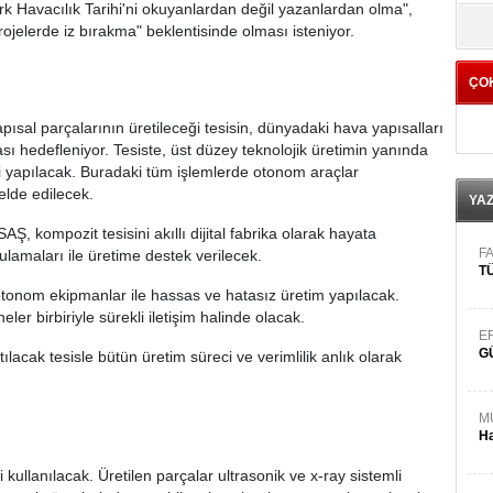
k Havacılık Tarihi'ni okuyanlardan değil yazanlardan olma",
yö
ojelerde iz bırakma" beklentisinde olması isteniyor.
ÇO
pısal parçalarının üretileceği tesisin, dünyadaki hava yapısalları
sı hedefleniyor. Tesiste, üst düzey teknolojik üretimin yanında
ri yapılacak. Buradaki tüm işlemlerde otonom araçlar
 elde edilecek.
YA
AŞ, kompozit tesisini akıllı dijital fabrika olarak hayata
FA
ulamaları ile üretime destek verilecek.
TÜ
 otonom ekipmanlar ile hassas ve hatasız üretim yapılacak.
ler birbiriyle sürekli iletişim halinde olacak.
E
G
ılacak tesisle bütün üretim süreci ve verimlilik anlık olarak
M
Ha
 kullanılacak. Üretilen parçalar ultrasonik ve x-ray sistemli