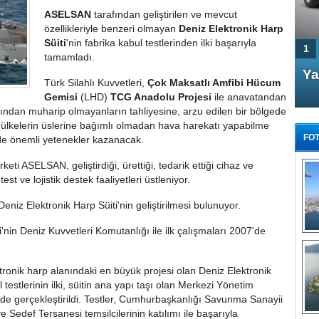
ASELSAN
tarafından geliştirilen ve mevcut
özellikleriyle benzeri olmayan
Deniz Elektronik Harp
Süiti
'nin fabrika kabul testlerinden ilki başarıyla
1
tamamladı.
4 Kapılı AMG GT Coupe
Ya
Türk Silahlı Kuvvetleri,
Çok Maksatlı Amfibi Hücum
Türkiye'de satışa çıktı
Gemisi
(LHD)
TCG Anadolu Projesi
ile anavatandan
ından muharip olmayanların tahliyesine, arzu edilen bir bölgede
 ülkelerin üslerine bağımlı olmadan hava harekatı yapabilme
FOT
de önemli yetenekler kazanacak.
keti ASELSAN, geliştirdiği, ürettiği, tedarik ettiği cihaz ve
st ve lojistik destek faaliyetleri üstleniyor.
niz Elektronik Harp Süiti'nin geliştirilmesi bulunuyor.
FA
TÜ
i'nin Deniz Kuvvetleri Komutanlığı ile ilk çalışmaları 2007'de
Tü
E
tronik harp alanındaki en büyük projesi olan Deniz Elektronik
G
 testlerinin ilki, süitin ana yapı taşı olan Merkezi Yönetim
de gerçekleştirildi. Testler, Cumhurbaşkanlığı Savunma Sanayii
 Sedef Tersanesi temsilcilerinin katılımı ile başarıyla