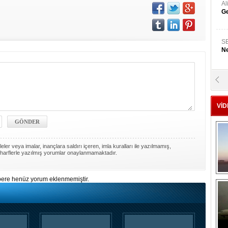
A
Ge
S
Ne
A
"L
VİD
M
Ba
ler veya imalar, inançlara saldırı içeren, imla kuralları ile yazılmamış,
harflerle yazılmış yorumlar onaylanmamaktadır.
ere henüz yorum eklenmemiştir.