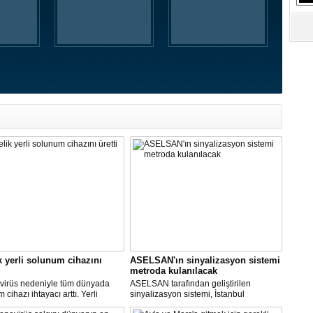
k yerli solunum cihazını
ASELSAN'ın sinyalizasyon sistemi
metroda kulanılacak
virüs nedeniyle tüm dünyada
ASELSAN tarafından geliştirilen
cihazı ihtayacı arttı. Yerli
sinyalizasyon sistemi, İstanbul
 cihazı için ilk çalışmayı, Biosys
metrosunda kullanılacak.