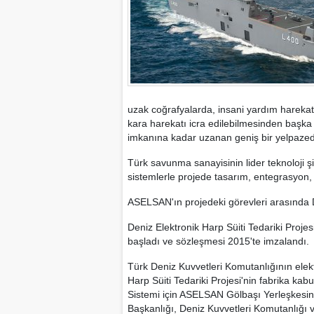
uzak coğrafyalarda, insani yardım harekat
kara harekatı icra edilebilmesinden başka
imkanına kadar uzanan geniş bir yelpaze
Türk savunma sanayisinin lider teknoloji şir
sistemlerle projede tasarım, entegrasyon, te
ASELSAN'ın projedeki görevleri arasında De
Deniz Elektronik Harp Süiti Tedariki Projes
başladı ve sözleşmesi 2015'te imzalandı.
Türk Deniz Kuvvetleri Komutanlığının elek
Harp Süiti Tedariki Projesi'nin fabrika kabul
Sistemi için ASELSAN Gölbaşı Yerleşkesin
Başkanlığı, Deniz Kuvvetleri Komutanlığı ve