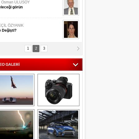
li Osman ULUSOY
leceği görün
EÇİL ÖZYANIK
 Değişti?
1
2
3
DNAN SAKA
iman Kenti Aliağa"
EO GALERİ
ERİÇ KÖYATASI
yraksız Vatan !
Savaş uçağı 
Sony Alpha 7R II ön 
pilotundan 
inceleme
muhteşem gösteri