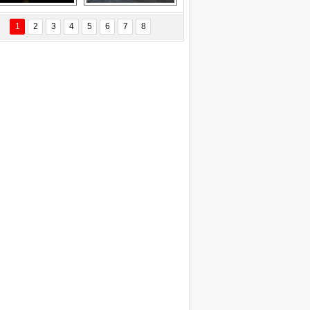
Delta uçağına 
Ford Focus RS 
yıldırım çarptı
(2015)
1
2
3
4
5
6
7
8