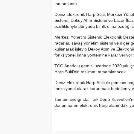
tamamlandı.
Deniz Elektronik Harp Süiti; Merkezi Yönet
Sistemi, Dekoy Atım Sistemi ve Lazer İkaz
özellikleriyle dünyada bir ilk olma özelliği t
Merkezi Yönetim Sistemi; Elektronik Destek
radarlar, savaş yönetim sistemi ve diğer ge
kullanarak işleyip Dekoy Atım ve Elektronik 
fonksiyonel imha yöntemine karar veriyor 
TCG Anadolu gemisi üzerinde 2020 yılı içeri
Harp Süiti'nin teslimatı tamamlanacak.
Deniz Elektronik Harp Süiti ile geminin b
fonksiyonel olarak korunması hedefleniyor
Tamamlandığında Türk Deniz Kuvvetleri'nin
donanmanın elektronik harp alanındaki yapı 