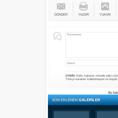
UYARI:
Küfür, hakaret, rencide edici cümle
Türkçe karakter kullanılmayan ve büyük 
Bu hab
SON EKLENEN
GALERİLER