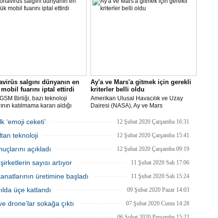
ikal tasarladı, Arçelik üretti.
AN ve Baykar Savunma
sleri teknik destek verdi.
virüs salgını dünyanın en
Ay'a ve Mars'a gitmek için gerekli
mobil fuarını iptal ettirdi
kriterler belli oldu
SM Birliği, bazı teknoloji
Amerikan Ulusal Havacılık ve Uzay
rının katılmama kararı aldığı
Dairesi (NASA), Ay ve Mars
Dünya Kongresi'nin
görevlerinde yer alacak yeni astronotlar
yacağını açıkladı.
için ilan verdi.
k ‘emoji ceketi’
12 Şubat 2020 Çarşamba 16:31
tan teknoloji
12 Şubat 2020 Çarşamba 15:41
uçlarını açıkladı
12 Şubat 2020 Çarşamba 09:19
rketlerin sayısı artıyor
11 Şubat 2020 Salı 17:06
natlarının üretimine başladı
11 Şubat 2020 Salı 15:24
 yılda üçe katlandı
09 Şubat 2020 Pazar 14:03
e drone’lar sokağa çıktı
07 Şubat 2020 Cuma 14:28
06 Şubat 2020 Perşembe 15:22