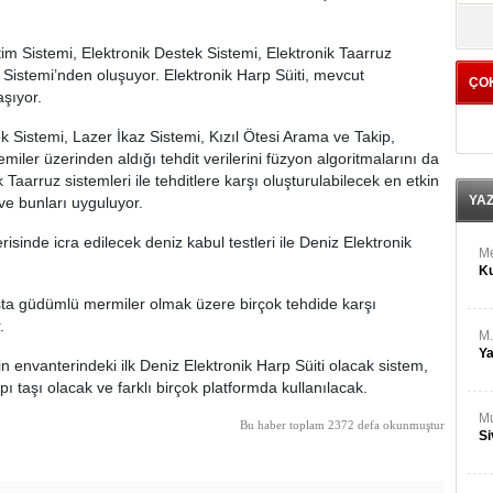
M
yö
Ha
im Sistemi, Elektronik Destek Sistemi, Elektronik Taarruz
 Sistemi’nden oluşuyor. Elektronik Harp Süiti, mevcut
ÇO
Bİ
aşıyor.
Cu
ka
 Sistemi, Lazer İkaz Sistemi, Kızıl Ötesi Arama ve Takip,
miler üzerinden aldığı tehdit verilerini füzyon algoritmalarını da
Ah
Taarruz sistemleri ile tehditlere karşı oluşturulabilecek en etkin
Ku
YA
ve bunları uyguluyor.
sinde icra edilecek deniz kabul testleri ile Deniz Elektronik
M
Ku
aşta güdümlü mermiler olmak üzere birçok tehdide karşı
.
M.
Ya
 envanterindeki ilk Deniz Elektronik Harp Süiti olacak sistem,
taşı olacak ve farklı birçok platformda kullanılacak.
Mu
Bu haber toplam 2372 defa okunmuştur
Si