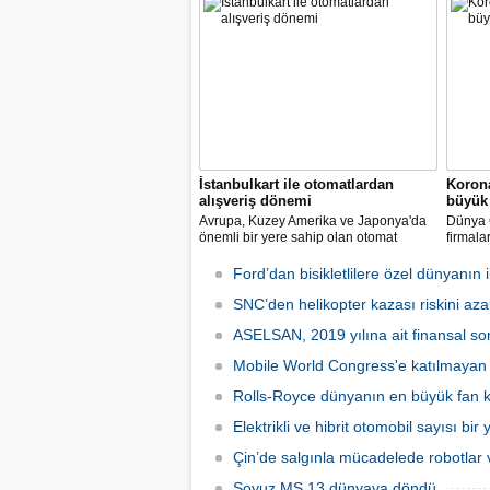
Home Challenge” organizasyonunda
Biyomed
yarışacak.
ASELS
Mühendi
İstanbulkart ile otomatlardan
Korona
alışveriş dönemi
büyük 
Avrupa, Kuzey Amerika ve Japonya'da
Dünya G
önemli bir yere sahip olan otomat
firmala
sektörü Türkiye’de ilk defa Tureks
Mobil 
Uluslararası Fuarcılık tarafından
yapılma
Ford’dan bisikletlilere özel dünyanın il
düzenlenen Otomat Teknolojileri ve Self
Servis Sistemler Fuarı VENDEX
SNC’den helikopter kazası riskini azal
Turkey’de bir araya geldi.
ASELSAN, 2019 yılına ait finansal son
Mobile World Congress'e katılmayan şi
Rolls-Royce dünyanın en büyük fan ka
Elektrikli ve hibrit otomobil sayısı bir
Çin’de salgınla mücadelede robotlar v
Soyuz MS 13 dünyaya döndü