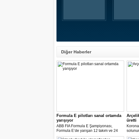
Diğer Haberler
Formula E pilotları sanal ortamda
Arçeli
yarışıyor
üretti
ABB FIA Formula E Şampiyonası,
Korona
Formula E’de yarışan 12 takım ve 24
solunum 
pilot ile birlikte “ABB Formula E Race at
solunum