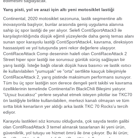
edilmesini sağlayacak.
Yarış pisti, yol ve arazi için altı yeni motosiklet lastiği
Continental, 2020 motosiklet sezonuna, lastik segmentine altı
inovasyonla başlıyor, bunlar arasında geniş uygulama alanına
sahip üç spor lastiği de yer alıyor. Selefi ContiSportAttack3 ile
karşılaştırıldığında düşük eğimli yüzeylerde daha geniş temas alanı
sunan spor karayolu lastiği ContiSportAttack4, kavrama, direksiyon
hassasiyeti ve yol tutuşunda yeni rekor değerlere ulaşıyor.
ContiRaceAttack Comp deseninin halefi olan ContiRaceAttack 2
Street hiper spor lastiği ise sorunsuz günlük sürüş sağlayan bir
yarış lastiği. İsteğe bağlı olarak düşük hava basıncı ve lastik ısıtıcı
ile kullanılabilen "yumuşak" ve "orta" sertlikte kauçuk bileşimiyle
ContiRaceAttack 2, yarış pistinde maksimum performans sunuyor.
Tüm bu üç spor lastiğin son derece dengeli şerit takibi ve kavrama
özelliklerinin temelinde Continental’in BlackChili Bileşimi yatıyor.
“Uçsuz bucaksız” yerlere seyahat etmek isteyen pilotlar ise TKC70
ön lastiğiyle birlikte kullanılabilen, merkezi kanalı olmayan ve tüm
sırtta blok kenarların yer aldığı arka lastik TKC 70 Rocks’u tercih
ediyor.
Karayolu lastikleri söz konusu olduğunda, çok sayıda testin galibi
olan ContiRoadAttack 3 temel alınarak tasarlanan iki yeni ürün,
güvenilirlik, yol tutuşu ve hizmet ömrü ile öne çıkıyor. Bu iki ürün;