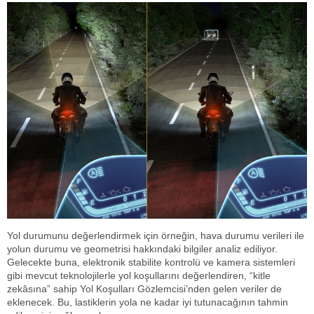
Yol durumunu değerlendirmek için örneğin, hava durumu verileri ile
yolun durumu ve geometrisi hakkındaki bilgiler analiz ediliyor.
Gelecekte buna, elektronik stabilite kontrolü ve kamera sistemleri
gibi mevcut teknolojilerle yol koşullarını değerlendiren, “kitle
zekâsına” sahip Yol Koşulları Gözlemcisi’nden gelen veriler de
eklenecek. Bu, lastiklerin yola ne kadar iyi tutunacağının tahmin