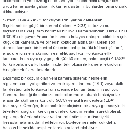
sistemlerinin yeni özelliğini de tanıtıyor. İki tekerlekli araçlar için
uydu kamerasıyla çalışan ilk kamera sistemi, bunlardan birisi olarak
dikkat çekiyor.
Sistem, ilave ARAS™ fonksiyonlarını yerine getirebilen
ölçeklenebilir, güçlü bir kontrol ünitesi (ADCU) ile toz ve su
sıçramasına karşı tam korumalı bir uydu kamerasından (DIN 40050
IP6K9K) oluşuyor. Aracın ön kısmına kolayca entegre edilebilen çok
küçük bir kameraya ve örneğin koltuğun altına takılabilen son
derece kompakt bir kontrol ünitesine sahip bu “iki bölmeli çözüm”,
araç üreticisine maksimum esneklik sağlıyor. Fonksiyonellik
konusunda da aynı şey geçerli. Çünkü sistem, halen çeşitli ARAS™
fonksiyonlarında kullanılan radar teknolojisi ile kamera teknolojisini
birleştirmek üzere tasarlandı.
Bağımsız bir çözüm olan yeni kamera sistemi; nesnelerin
algılanmasını, yol şeritleri ve trafik işareti tanıma (TSR) veya akıllı
far desteği gibi fonksiyonlar sayesinde konum tespitini sağlıyor.
Kamera desteği ile optimize edilebilen radar tabanlı fonksiyonlar
arasında akıllı seyir kontrolü (ACC) ve acil fren desteği (EBA)
bulunuyor. Örneğin, iki sensör teknolojisinin bir araya gelmesiyle iki
tekerlekli araçların kendi şeridindeki konum verileri sürekli olarak
algılanıp değerlendiriliyor ve kontrol ünitesinin milisaniyelik
hesaplamalarına dâhil edilebiliyor. Böylece nesneler çok daha
hassas bir şekilde tespit edilerek sınıflandırılabiliyor.