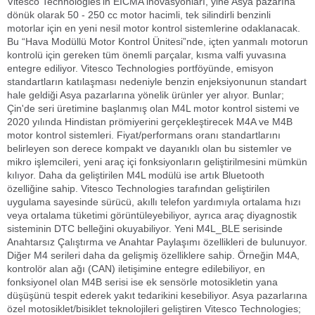
Vitesco Technologies’in EICMA inovasyonları, yine Asya pazarına
dönük olarak 50 - 250 cc motor hacimli, tek silindirli benzinli
motorlar için en yeni nesil motor kontrol sistemlerine odaklanacak.
Bu “Hava Modüllü Motor Kontrol Ünitesi”nde, içten yanmalı motorun
kontrolü için gereken tüm önemli parçalar, kısma valfi yuvasına
entegre ediliyor. Vitesco Technologies portföyünde, emisyon
standartların katılaşması nedeniyle benzin enjeksiyonunun standart
hale geldiği Asya pazarlarına yönelik ürünler yer alıyor. Bunlar;
Çin'de seri üretimine başlanmış olan M4L motor kontrol sistemi ve
2020 yılında Hindistan prömiyerini gerçekleştirecek M4A ve M4B
motor kontrol sistemleri. Fiyat/performans oranı standartlarını
belirleyen son derece kompakt ve dayanıklı olan bu sistemler ve
mikro işlemcileri, yeni araç içi fonksiyonların geliştirilmesini mümkün
kılıyor. Daha da geliştirilen M4L modülü ise artık Bluetooth
özelliğine sahip. Vitesco Technologies tarafından geliştirilen
uygulama sayesinde sürücü, akıllı telefon yardımıyla ortalama hızı
veya ortalama tüketimi görüntüleyebiliyor, ayrıca araç diyagnostik
sisteminin DTC belleğini okuyabiliyor. Yeni M4L_BLE serisinde
Anahtarsız Çalıştırma ve Anahtar Paylaşımı özellikleri de bulunuyor.
Diğer M4 serileri daha da gelişmiş özelliklere sahip. Örneğin M4A,
kontrolör alan ağı (CAN) iletişimine entegre edilebiliyor, en
fonksiyonel olan M4B serisi ise ek sensörle motosikletin yana
düşüşünü tespit ederek yakıt tedarikini kesebiliyor. Asya pazarlarına
özel motosiklet/bisiklet teknolojileri geliştiren Vitesco Technologies;