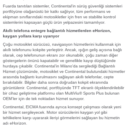
Fuarda tanıtılan sistemler, Continental'in sürüş güvenliği sistemleri
portföyüne olağanüstü bir katkı sağlıyor, tüm performans ve
ekipman sınıflarındaki motosikletler için fren ve stabilite kontrol
sistemlerini kapsayan güçlü ürün yelpazesini tamamlıyor.
Akıllı telefona entegre bağlantılı hizmetlerden eHorizon,
kaygan yollara karşı uyarıyor
Çoğu motosiklet sürücüsü, navigasyon hizmetlerini kullanmak için
akıllı telefonunu kokpite yerleştirir. Ancak, ışığın geliş açısına bağlı
olarak, cep telefonunun ekranı zor okunabilir, çoğu zaman diğer
göstergelerin önünü kapatabilir ve genellikle kayıp düştüğünde
hurdaya çıkabilir. Continental’in Milano'da sergilediği Bağlantılı
Hizmet çözümünde, motosiklet ve Continental bulutundaki hizmetler
arasında bağlantı kurulmasını sağlayan akıllı telefonlar, cepte
bırakılabilir. Bilgiler daha sonra doğrudan kokpit ekranında
görüntülenir. Continental, portföyünde TFT ekranlı ölçeklendirilebilir
bir cihaz geliştirme platformu olan MultiViu® Sports Plus bulunan
OEM’ler için de tek noktadan hizmet sunuyor.
Continental, EICMA fuarında ayrıca konsept çalışması olarak yeni
bir hizmet sergileyecek. Motor sürücülerini kaygan yol gibi
tehlikelere karşı uyararak ileriyi görmelerini sağlayan bu hizmetin
adı eHorizon.