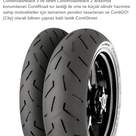
ContiRoadAttack 3 ve selefi ContiRoadAttack 2 arasında
konumlanan ContiRoad tur lastiği ile orta ve küçük silindir hacmine
sahip motosikletler için tamamen yeniden tasarlanan ve ContiGO!
(City) olarak bilinen çapraz katlı lastik ContiStreet.