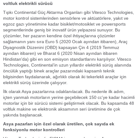
voltluk elektrikli sürücü
Tıpkı Continental Güç Aktarma Organları gibi Vitesco Technologies,
motor kontrol sistemlerinden sensörlere ve aktüatörlere, yakıt ve
egzoz gazı yönetimine kadar bisiklet/motosiklet ve powersports
segmentlerinde geniş bir inovatif ürün yelpazesi sunuyor. Bu
çözümler, her pazarın kendine özel ihtiyaçlarına çözümler
sağlamanın yanı sıra Euro 5 (2020 Ocak ayından itibaren), Araç
Diyagnostik Düzenini (OBD) kapsayan Çin 4 (2019 Temmuz
ayından itibaren) ve Bharat 6 (2020 Nisan ayından itibaren
Hindistan'da) gibi en son emisyon standartlarını karşılıyor. Vitesco
Technologies, Continental’in uzun yıllardır elektrikli sürüş alanında
öncülük yaptığı binek araçlar pazarındaki kapsamlı teknik
bilgisinden faydalanarak, ağırlıklı olarak iki tekerlekli araçlar için
elektrikli sürüş üzerinde çalışıyor.
İlk olarak Asya pazarlarına odaklanılacak. Bu nedenle ilk adım,
içten yanmalı motorların yerine geçebilecek 150 cc’ye kadar hacimli
motorlar için bir sürücü sistemi geliştirmek olacak. Bu kapsamda 48
voltluk makine ve elektronik aksamının seri üretimine de çok
yakında başlanacak.
Asya pazarları için özel olarak üretilen, çok sayıda ek
fonksiyonlu motor kontrolleri