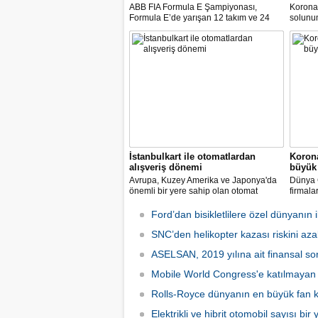
ABB FIA Formula E Şampiyonası,
Korona
Formula E’de yarışan 12 takım ve 24
solunum 
pilot ile birlikte “ABB Formula E Race at
solunum
Home Challenge” organizasyonunda
Biyomed
yarışacak.
ASELS
Mühendi
İstanbulkart ile otomatlardan
Korona
alışveriş dönemi
büyük 
Avrupa, Kuzey Amerika ve Japonya'da
Dünya G
önemli bir yere sahip olan otomat
firmala
sektörü Türkiye’de ilk defa Tureks
Mobil 
Uluslararası Fuarcılık tarafından
yapılma
Ford’dan bisikletlilere özel dünyanın il
düzenlenen Otomat Teknolojileri ve Self
Servis Sistemler Fuarı VENDEX
SNC’den helikopter kazası riskini azal
Turkey’de bir araya geldi.
ASELSAN, 2019 yılına ait finansal son
Mobile World Congress'e katılmayan şi
Rolls-Royce dünyanın en büyük fan ka
Elektrikli ve hibrit otomobil sayısı bir