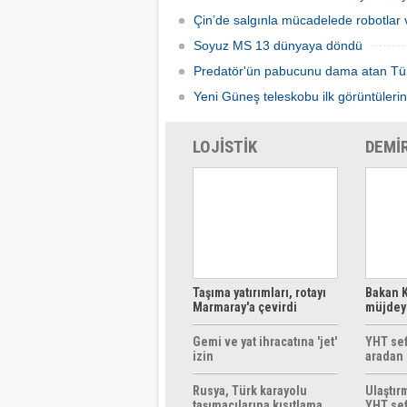
Çin’de salgınla mücadelede robotlar v
Soyuz MS 13 dünyaya döndü
Predatör'ün pabucunu dama atan Tü
Yeni Güneş teleskobu ilk görüntülerin
LOJİSTİK
DEMİ
Taşıma yatırımları, rotayı
Bakan K
Marmaray'a çevirdi
müjdeyi
ücretsi
Gemi ve yat ihracatına 'jet'
YHT sef
izin
aradan 
Rusya, Türk karayolu
Ulaştır
taşımacılarına kısıtlama
YHT sef