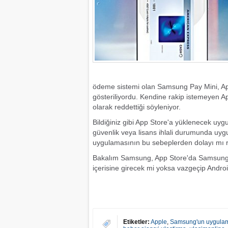
ödeme sistemi olan Samsung Pay Mini, App
gösteriliyordu. Kendine rakip istemeyen A
olarak reddettiği söyleniyor.
Bildiğiniz gibi App Store'a yüklenecek uy
güvenlik veya lisans ihlali durumunda uy
uygulamasının bu sebeplerden dolayı mı re
Bakalım Samsung, App Store'da Samsung P
içerisine girecek mi yoksa vazgeçip Andro
Etiketler:
Apple
,
Samsung'un uygulama