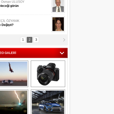
li Osman ULUSOY
leceği görün
EÇİL ÖZYANIK
 Değişti?
1
2
3
DNAN SAKA
iman Kenti Aliağa"
EO GALERİ
ERİÇ KÖYATASI
yraksız Vatan !
Savaş uçağı 
Sony Alpha 7R II ön 
pilotundan 
inceleme
muhteşem gösteri