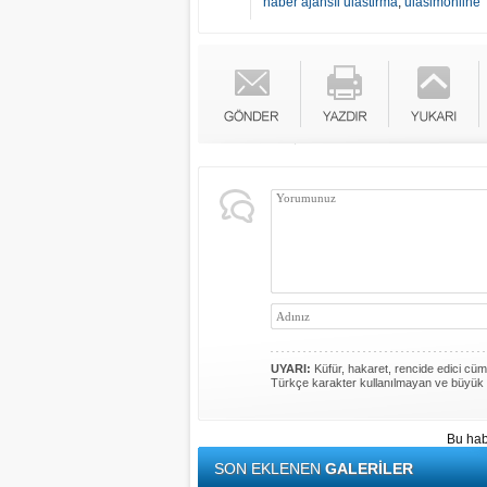
haber ajansıi ulastirma
,
ulasimonline
UYARI:
Küfür, hakaret, rencide edici cümle
Türkçe karakter kullanılmayan ve büyük 
Bu hab
SON EKLENEN
GALERİLER