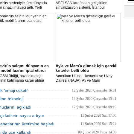
virüs nedeniyle tüm dünyada
ASELSAN tarafından geliştirilen
cihazı ihtayacı arttı. Yerli
sinyalizasyon sistemi, İstanbul
 cihazı için ilk çalışmayı, Biosys
metrosunda kullanılacak.
ikal tasarladı, Arçelik üretti.
AN ve Baykar Savunma
sleri teknik destek verdi.
virüs salgını dünyanın en
Ay'a ve Mars'a gitmek için gerekli
mobil fuarını iptal ettirdi
kriterler belli oldu
SM Birliği, bazı teknoloji
Amerikan Ulusal Havacılık ve Uzay
rının katılmama kararı aldığı
Dairesi (NASA), Ay ve Mars
Dünya Kongresi'nin
görevlerinde yer alacak yeni astronotlar
yacağını açıkladı.
için ilan verdi.
k ‘emoji ceketi’
12 Şubat 2020 Çarşamba 16:31
tan teknoloji
12 Şubat 2020 Çarşamba 15:41
uçlarını açıkladı
12 Şubat 2020 Çarşamba 09:19
rketlerin sayısı artıyor
11 Şubat 2020 Salı 17:06
natlarının üretimine başladı
11 Şubat 2020 Salı 15:24
 yılda üçe katlandı
09 Şubat 2020 Pazar 14:03