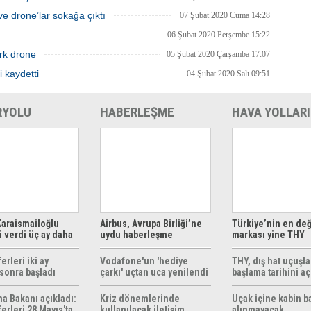
e drone’lar sokağa çıktı
07 Şubat 2020 Cuma 14:28
06 Şubat 2020 Perşembe 15:22
rk drone
05 Şubat 2020 Çarşamba 17:07
i kaydetti
04 Şubat 2020 Salı 09:51
RYOLU
HABERLEŞME
HAVA YOLLARI
araismailoğlu
Airbus, Avrupa Birliği’ne
Türkiye’nin en değ
 verdi üç ay daha
uydu haberleşme
markası yine THY
z
çözümleri sunuyor
erleri iki ay
Vodafone'un 'hediye
THY, dış hat uçuşla
sonra başladı
çarkı' uçtan uca yenilendi
başlama tarihini aç
ma Bakanı açıkladı:
Kriz dönemlerinde
Uçak içine kabin b
erleri 28 Mayıs'ta
kullanılacak iletişim
alınmayacak