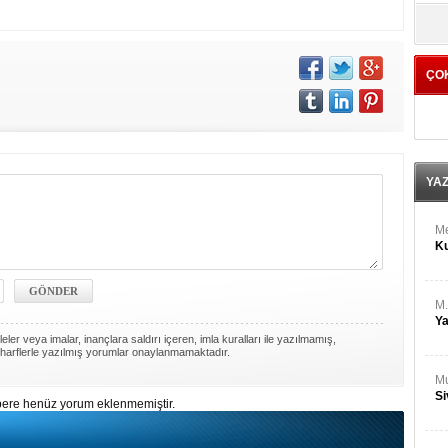
M
yö
Ha
ÇO
Bİ
Cu
ka
Ah
Ku
YA
M
Ku
M.
Ya
ler veya imalar, inançlara saldırı içeren, imla kuralları ile yazılmamış,
harflerle yazılmış yorumlar onaylanmamaktadır.
Mu
Si
ere henüz yorum eklenmemiştir.