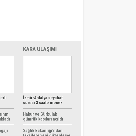
KARA ULAŞIMI
erli
İzmir-Antalya seyahat
süresi 3 saate inecek
rının
Habur ve Gürbulak
ıkladı
gümrük kapıları açıldı
agajı
Sağlık Bakanlığı'ndan
taksilere yeni düzenleme