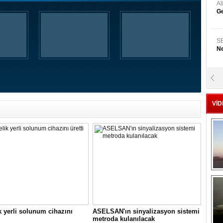
A
Ge
S
Ne
A
"L
VİD
M
Ba
k yerli solunum cihazını
ASELSAN'ın sinyalizasyon sistemi
metroda kulanılacak