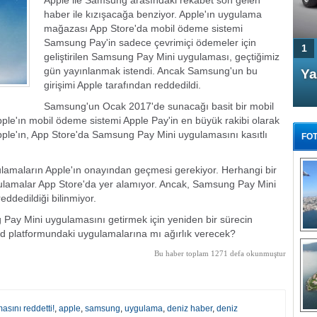
Apple ile Samsung arasındaki rekabet son gelen
haber ile kızışacağa benziyor. Apple'ın uygulama
mağazası App Store'da mobil ödeme sistemi
Samsung Pay'in sadece çevrimiçi ödemeler için
1
geliştirilen Samsung Pay Mini uygulaması, geçtiğimiz
gün yayınlanmak istendi. Ancak Samsung'un bu
4 Kapılı AMG GT Coupe
Ya
girişimi Apple tarafından reddedildi.
Türkiye'de satışa çıktı
Samsung'un Ocak 2017'de sunacağı basit bir mobil
le'ın mobil ödeme sistemi Apple Pay'in en büyük rakibi olarak
pple'ın, App Store'da Samsung Pay Mini uygulamasını kasıtlı
FOT
gulamaların Apple'ın onayından geçmesi gerekiyor. Herhangi bir
gulamalar App Store'da yer alamıyor. Ancak, Samsung Pay Mini
ddedildiği bilinmiyor.
FA
ay Mini uygulamasını getirmek için yeniden bir sürecin
TÜ
id platformundaki uygulamalarına mı ağırlık verecek?
Tü
Bu haber toplam 1271 defa okunmuştur
E
G
sını reddetti!
,
apple
,
samsung
,
uygulama
,
deniz haber
,
deniz