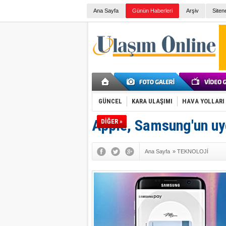
Ana Sayfa
Günün Haberleri
Arşiv
Siten
GÜNCEL
KARA ULAŞIMI
HAVA YOLLARI
Apple, Samsung'un uy
DİĞER »
Ana Sayfa
»
TEKNOLOJİ