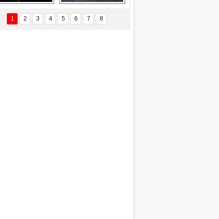
Delta uçağına 
Ford Focus RS 
yıldırım çarptı
(2015)
1
2
3
4
5
6
7
8