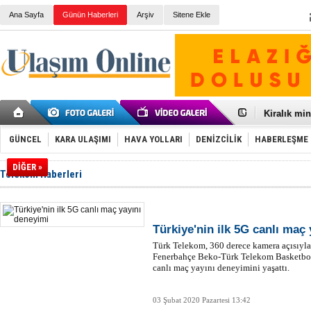
Ana Sayfa
Günün Haberleri
Arşiv
Sitene Ekle
Galataport
BMW, deniz
Kiralık min
VW'de üst
Ünye Liman
GÜNCEL
KARA ULAŞIMI
HAVA YOLLARI
DENİZCİLİK
HABERLEŞME
Türkiye’ni
İzmir-Anta
DİĞER »
Telekom Haberleri
Osmanlı'nı
Otomotivde 
Toyota Tür
Otomobil i
HAVAŞ 21 h
Türkiye'nin ilk 5G canlı maç
İran'a ait 
Türk Telekom, 360 derece kamera açısıyla
'Jet uçak' 
Fenerbahçe Beko-Türk Telekom Basketbol 
Rus savaş 
canlı maç yayını deneyimini yaşattı.
03 Şubat 2020 Pazartesi 13:42