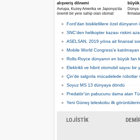
alışveriş dönemi
büyük 
Avrupa, Kuzey Amerika ve Japonya'da
Dünya G
önemli bir yere sahip olan otomat
firmala
sektörü Türkiye’de ilk defa Tureks
Mobil 
Uluslararası Fuarcılık tarafından
yapılma
Ford’dan bisikletlilere özel dünyanın il
düzenlenen Otomat Teknolojileri ve Self
Servis Sistemler Fuarı VENDEX
SNC’den helikopter kazası riskini azal
Turkey’de bir araya geldi.
ASELSAN, 2019 yılına ait finansal son
Mobile World Congress'e katılmayan şi
Rolls-Royce dünyanın en büyük fan ka
Elektrikli ve hibrit otomobil sayısı bir
Çin’de salgınla mücadelede robotlar v
Soyuz MS 13 dünyaya döndü
Predatör'ün pabucunu dama atan Tü
Yeni Güneş teleskobu ilk görüntülerin
LOJİSTİK
DEMİ