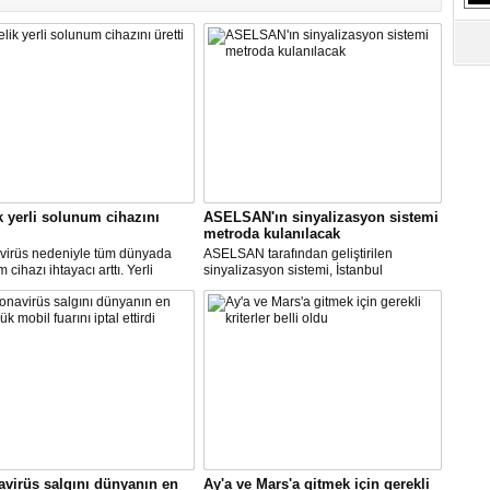
k yerli solunum cihazını
ASELSAN'ın sinyalizasyon sistemi
metroda kulanılacak
virüs nedeniyle tüm dünyada
ASELSAN tarafından geliştirilen
cihazı ihtayacı arttı. Yerli
sinyalizasyon sistemi, İstanbul
 cihazı için ilk çalışmayı, Biosys
metrosunda kullanılacak.
ikal tasarladı, Arçelik üretti.
AN ve Baykar Savunma
sleri teknik destek verdi.
virüs salgını dünyanın en
Ay'a ve Mars'a gitmek için gerekli