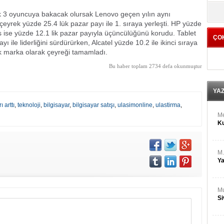
M
yö
Ha
lk 3 oyuncuya bakacak olursak Lenovo geçen yılın aynı
 çeyrek yüzde 25.4 lük pazar payı ile 1. sıraya yerleşti. HP yüzde
sus ise yüzde 12.1 lik pazar payıyla üçüncülüğünü korudu. Tablet
ÇO
Bİ
ile liderliğini sürdürürken, Alcatel yüzde 10.2 ile ikinci sıraya
Cu
ük marka olarak çeyreği tamamladı.
ka
Bu haber toplam 2734 defa okunmuştur
Ah
Ku
YA
 arttı
,
teknoloji
,
bilgisayar
,
bilgisayar satışı
,
ulasimonline
,
ulastirma
,
M
Ku
M.
Ya
Mu
Si