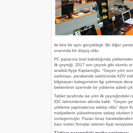
ile bire bir aynı gerçekleşti. Bir diğer yan
oranında bir düşüş oldu.
PC pazarına özel bakıldığında yüklemelerd
ilk çeyreği, 2017 son çeyrek gibi olumlu 
analisti Ayşe Kaptanoğlu. “Geçen yılın so
sarkması, perakende sektöründe KDV indiri
bilgisayarı kategorisinin ilgi çekmeye dev
beklentinin üzerinde bir yükleme adedi çık
Tablet tarafında ise yılın ilk çeyreğindek
IDC tahminlerinin altında kaldı. “Geçen çey
yükleme yapmalarına sebep oldu” diyor Kapta
maliyetlerin yükselmesine sebep olurken baz
zorlaştırmıştır. Pazarı biraz hareketlen
bazı üretici firmalar istenen fiyat seviyesi
Türkiye pazarındaki marka sıralaması