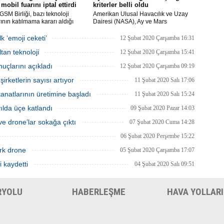
mobil fuarını iptal ettirdi
kriterler belli oldu
SM Birliği, bazı teknoloji
Amerikan Ulusal Havacılık ve Uzay
rının katılmama kararı aldığı
Dairesi (NASA), Ay ve Mars
Dünya Kongresi'nin
görevlerinde yer alacak yeni astronotlar
yacağını açıkladı.
için ilan verdi.
k ‘emoji ceketi’
12 Şubat 2020 Çarşamba 16:31
tan teknoloji
12 Şubat 2020 Çarşamba 15:41
uçlarını açıkladı
12 Şubat 2020 Çarşamba 09:19
rketlerin sayısı artıyor
11 Şubat 2020 Salı 17:06
natlarının üretimine başladı
11 Şubat 2020 Salı 15:24
 yılda üçe katlandı
09 Şubat 2020 Pazar 14:03
e drone’lar sokağa çıktı
07 Şubat 2020 Cuma 14:28
06 Şubat 2020 Perşembe 15:22
rk drone
05 Şubat 2020 Çarşamba 17:07
i kaydetti
04 Şubat 2020 Salı 09:51
RYOLU
HABERLEŞME
HAVA YOLLARI