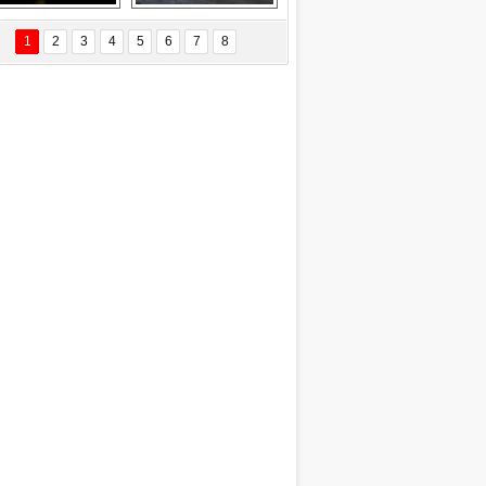
Delta uçağına 
Ford Focus RS 
yıldırım çarptı
(2015)
1
2
3
4
5
6
7
8