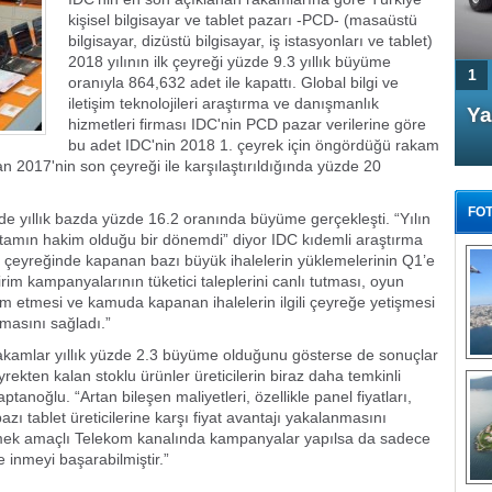
kişisel bilgisayar ve tablet pazarı -PCD- (masaüstü
bilgisayar, dizüstü bilgisayar, iş istasyonları ve tablet)
2018 yılının ilk çeyreği yüzde 9.3 yıllık büyüme
1
oranıyla 864,632 adet ile kapattı. Global bilgi ve
iletişim teknolojileri araştırma ve danışmanlık
4 Kapılı AMG GT Coupe
Ya
hizmetleri firması IDC'nin PCD pazar verilerine göre
Türkiye'de satışa çıktı
bu adet IDC'nin 2018 1. çeyrek için öngördüğü rakam
dan 2017'nin son çeyreği ile karşılaştırıldığında yüzde 20
FOT
e yıllık bazda yüzde 16.2 oranında büyüme gerçekleşti. “Yılın
ortamın hakim olduğu bir dönemdi” diyor IDC kıdemli araştırma
n çeyreğinde kapanan bazı büyük ihalelerin yüklemelerinin Q1’e
m kampanyalarının tüketici taleplerini canlı tutması, oyun
am etmesi ve kamuda kapanan ihalelerin ilgili çeyreğe yetişmesi
masını sağladı.”
FA
TÜ
i rakamlar yıllık yüzde 2.3 büyüme olduğunu gösterse de sonuçlar
Tü
rekten kalan stoklu ürünler üreticilerin biraz daha temkinli
noğlu. “Artan bileşen maliyetleri, özellikle panel fiyatları,
E
ı tablet üreticilerine karşı fiyat avantajı yakalanmasını
G
dirmek amaçlı Telekom kanalında kampanyalar yapılsa da sadece
ne inmeyi başarabilmiştir.”