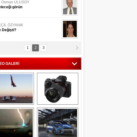
li Osman ULUSOY
leceği görün
EÇİL ÖZYANIK
 Değişti?
1
2
3
DNAN SAKA
iman Kenti Aliağa"
EO GALERİ
ERİÇ KÖYATASI
yraksız Vatan !
Savaş uçağı 
Sony Alpha 7R II ön 
pilotundan 
inceleme
muhteşem gösteri