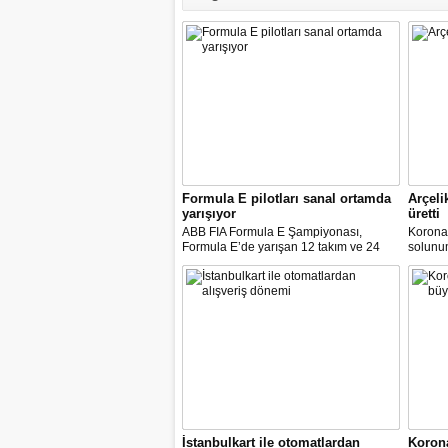
Formula E pilotları sanal ortamda
Arçeli
yarışıyor
üretti
ABB FIA Formula E Şampiyonası,
Korona
Formula E’de yarışan 12 takım ve 24
solunum 
pilot ile birlikte “ABB Formula E Race at
solunum
Home Challenge” organizasyonunda
Biyomed
yarışacak.
ASELS
Mühendi
İstanbulkart ile otomatlardan
Korona