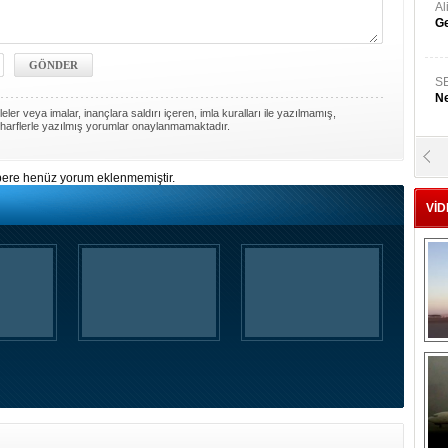
A
Ge
S
Ne
ler veya imalar, inançlara saldırı içeren, imla kuralları ile yazılmamış,
harflerle yazılmış yorumlar onaylanmamaktadır.
A
"L
ere henüz yorum eklenmemiştir.
VİD
M
Ba