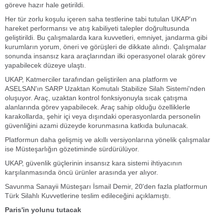
göreve hazır hale getirildi.
Her tür zorlu koşulu içeren saha testlerine tabi tutulan UKAP'ın
hareket performansı ve atış kabiliyeti talepler doğrultusunda
geliştirildi. Bu çalışmalarda kara kuvvetleri, emniyet, jandarma gibi
kurumların yorum, öneri ve görüşleri de dikkate alındı. Çalışmalar
sonunda insansız kara araçlarından ilki operasyonel olarak görev
yapabilecek düzeye ulaştı.
UKAP, Katmerciler tarafından geliştirilen ana platform ve
ASELSAN'ın SARP Uzaktan Komutalı Stabilize Silah Sistemi'nden
oluşuyor. Araç, uzaktan kontrol fonksiyonuyla sıcak çatışma
alanlarında görev yapabilecek. Araç sahip olduğu özelliklerle
karakollarda, şehir içi veya dışındaki operasyonlarda personelin
güvenliğini azami düzeyde korunmasına katkıda bulunacak.
Platformun daha gelişmiş ve akıllı versiyonlarına yönelik çalışmalar
ise Müsteşarlığın gözetiminde sürdürülüyor.
UKAP, güvenlik güçlerinin insansız kara sistemi ihtiyacının
karşılanmasında öncü ürünler arasında yer alıyor.
Savunma Sanayii Müsteşarı İsmail Demir, 20'den fazla platformun
Türk Silahlı Kuvvetlerine teslim edileceğini açıklamıştı.
Paris'in yolunu tutacak