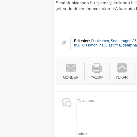
Şimdilik piyasada bu işlemciyi kullanan b
şehrinde düzenlenecek olan İFA fuarında bu
Etiketler:
Oualcomm
,
Snapdragon 850
850
,
ulasimonline
,
ulastirma
,
deniz ha