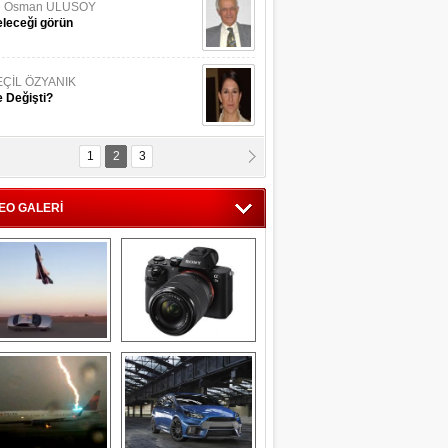
li Osman ULUSOY
leceği görün
EÇİL ÖZYANIK
 Değişti?
1
2
3
DNAN SAKA
iman Kenti Aliağa"
EO GALERİ
ERİÇ KÖYATASI
yraksız Vatan !
Savaş uçağı 
Sony Alpha 7R II ön 
pilotundan 
inceleme
muhteşem gösteri