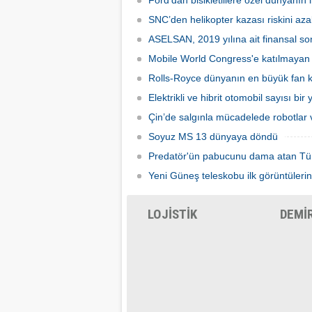
Ford’dan bisikletlilere özel dünyanın il
düzenlenen Otomat Teknolojileri ve Self
Servis Sistemler Fuarı VENDEX
SNC’den helikopter kazası riskini azal
Turkey’de bir araya geldi.
ASELSAN, 2019 yılına ait finansal son
Mobile World Congress'e katılmayan şi
Rolls-Royce dünyanın en büyük fan ka
Elektrikli ve hibrit otomobil sayısı bir
Çin’de salgınla mücadelede robotlar v
Soyuz MS 13 dünyaya döndü
Predatör'ün pabucunu dama atan Tü
Yeni Güneş teleskobu ilk görüntülerin
LOJİSTİK
DEMİ