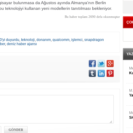
M
ilgisayar bulunmasa da Ağustos ayında Almanya'nın Berlin
yö
Ha
 teknolojiyi kullanan yeni modellerin tanıtılması bekleniyor.
Bu haber toplam 2690 defa okunmuştur
ÇO
Bİ
Cu
ka
'yi duyurdu
,
teknoloji
,
donanım
,
qualcomm
,
işlemci
,
snapdragon
ber
,
deniz haber ajansı
Ah
Ku
YA
M
Ku
M.
Ya
Mu
Si