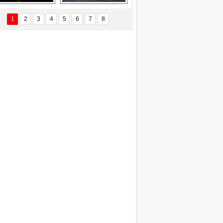
Delta uçağına 
Ford Focus RS 
yıldırım çarptı
(2015)
1
2
3
4
5
6
7
8