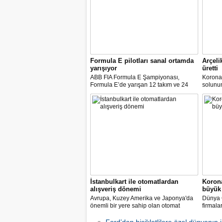
Formula E pilotları sanal ortamda
Arçeli
yarışıyor
üretti
ABB FIA Formula E Şampiyonası,
Korona
Formula E’de yarışan 12 takım ve 24
solunum 
pilot ile birlikte “ABB Formula E Race at
solunum
Home Challenge” organizasyonunda
Biyomed
yarışacak.
ASELS
Mühendi
İstanbulkart ile otomatlardan
Korona
alışveriş dönemi
büyük 
Avrupa, Kuzey Amerika ve Japonya'da
Dünya G
önemli bir yere sahip olan otomat
firmala
sektörü Türkiye’de ilk defa Tureks
Mobil 
Uluslararası Fuarcılık tarafından
yapılma