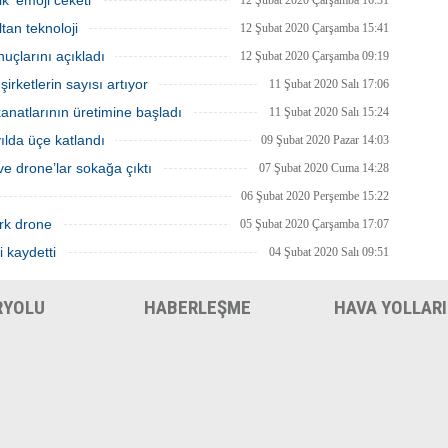
k ‘emoji ceketi’
12 Şubat 2020 Çarşamba 16:31
tan teknoloji
12 Şubat 2020 Çarşamba 15:41
uçlarını açıkladı
12 Şubat 2020 Çarşamba 09:19
rketlerin sayısı artıyor
11 Şubat 2020 Salı 17:06
natlarının üretimine başladı
11 Şubat 2020 Salı 15:24
 yılda üçe katlandı
09 Şubat 2020 Pazar 14:03
e drone’lar sokağa çıktı
07 Şubat 2020 Cuma 14:28
06 Şubat 2020 Perşembe 15:22
rk drone
05 Şubat 2020 Çarşamba 17:07
i kaydetti
04 Şubat 2020 Salı 09:51
RYOLU
HABERLEŞME
HAVA YOLLARI