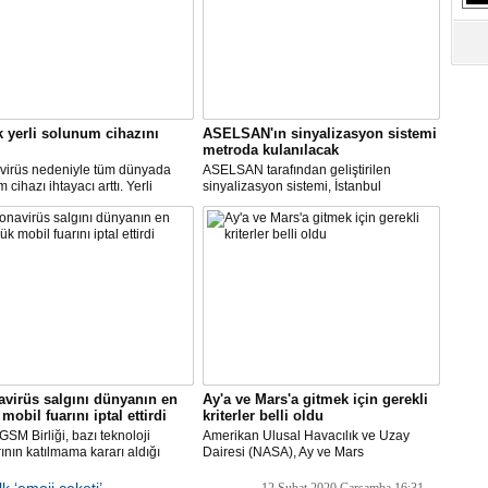
k yerli solunum cihazını
ASELSAN'ın sinyalizasyon sistemi
metroda kulanılacak
virüs nedeniyle tüm dünyada
ASELSAN tarafından geliştirilen
cihazı ihtayacı arttı. Yerli
sinyalizasyon sistemi, İstanbul
 cihazı için ilk çalışmayı, Biosys
metrosunda kullanılacak.
ikal tasarladı, Arçelik üretti.
AN ve Baykar Savunma
sleri teknik destek verdi.
virüs salgını dünyanın en
Ay'a ve Mars'a gitmek için gerekli
mobil fuarını iptal ettirdi
kriterler belli oldu
SM Birliği, bazı teknoloji
Amerikan Ulusal Havacılık ve Uzay
rının katılmama kararı aldığı
Dairesi (NASA), Ay ve Mars
Dünya Kongresi'nin
görevlerinde yer alacak yeni astronotlar
yacağını açıkladı.
için ilan verdi.