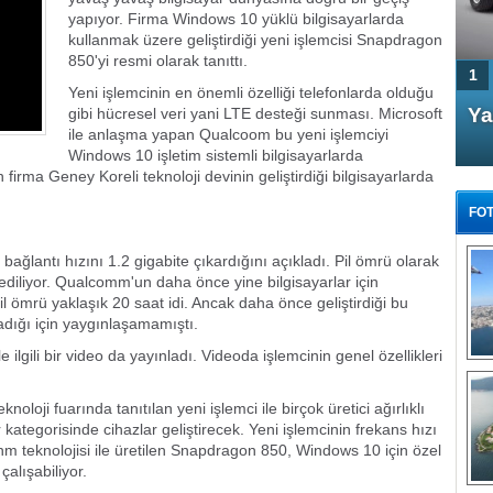
yapıyor. Firma Windows 10 yüklü bilgisayarlarda
kullanmak üzere geliştirdiği yeni işlemcisi Snapdragon
850'yi resmi olarak tanıttı.
1
Yeni işlemcinin en önemli özelliği telefonlarda olduğu
4 Kapılı AMG GT Coupe
Ya
gibi hücresel veri yani LTE desteği sunması. Microsoft
ile anlaşma yapan Qualcoom bu yeni işlemciyi
Türkiye'de satışa çıktı
Windows 10 işletim sistemli bilgisayarlarda
irma Geney Koreli teknoloji devinin geliştirdiği bilgisayarlarda
FOT
ğlantı hızını 1.2 gigabite çıkardığını açıkladı. Pil ömrü olarak
ediliyor. Qualcomm'un daha önce yine bilgisayarlar için
l ömrü yaklaşık 20 saat idi. Ancak daha önce geliştirdiği bu
dığı için yaygınlaşamamıştı.
FA
TÜ
 ilgili bir video da yayınladı. Videoda işlemcinin genel özellikleri
Tü
ji fuarında tanıtılan yeni işlemci ile birçok üretici ağırlıklı
E
kategorisinde cihazlar geliştirecek. Yeni işlemcinin frekans hızı
G
m teknolojisi ile üretilen Snapdragon 850, Windows 10 için özel
çalışabiliyor.