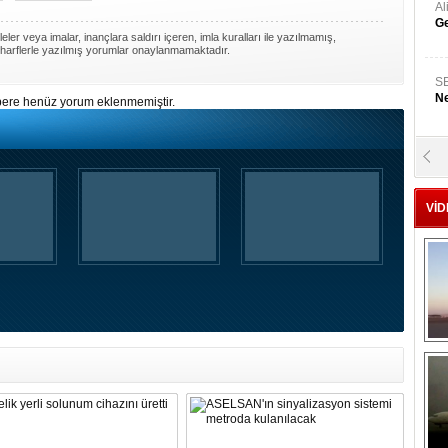
A
Ge
ler veya imalar, inançlara saldırı içeren, imla kuralları ile yazılmamış,
harflerle yazılmış yorumlar onaylanmamaktadır.
S
Ne
ere henüz yorum eklenmemiştir.
A
"L
VİD
M
Ba