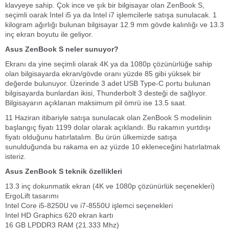
klavyeye sahip. Çok ince ve şık bir bilgisayar olan ZenBook S,
seçimli oarak Intel i5 ya da Intel i7 işlemcilerle satışa sunulacak. 1
kilogram ağırlığı bulunan bilgisayar 12.9 mm gövde kalınlığı ve 13.3
inç ekran boyutu ile geliyor.
Asus ZenBook S neler sunuyor?
Ekranı da yine seçimli olarak 4K ya da 1080p çözünürlüğe sahip
olan bilgisayarda ekran/gövde oranı yüzde 85 gibi yüksek bir
değerde bulunuyor. Üzerinde 3 adet USB Type-C portu bulunan
bilgisayarda bunlardan ikisi, Thunderbolt 3 desteği de sağlıyor.
Bilgisayarın açıklanan maksimum pil ömrü ise 13.5 saat.
11 Haziran itibariyle satışa sunulacak olan ZenBook S modelinin
başlangıç fiyatı 1199 dolar olarak açıklandı. Bu rakamın yurtdışı
fiyatı olduğunu hatırlatalım. Bu ürün ülkemizde satışa
sunulduğunda bu rakama en az yüzde 10 ekleneceğini hatırlatmak
isteriz.
Asus ZenBook S teknik özellikleri
13.3 inç dokunmatik ekran (4K ve 1080p çözünürlük seçenekleri)
ErgoLift tasarımı
Intel Core i5-8250U ve i7-8550U işlemci seçenekleri
Intel HD Graphics 620 ekran kartı
16 GB LPDDR3 RAM (21.333 Mhz)