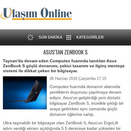
SON DAKİKA
KATEGORİLER
ASUS'TAN ZENBOOK S
Tayvan'da devam eden Computex fuarında tanıtılan Asus
ZenBook S güçlü donanımı, çekici tasarımı ve ilginç menteşe
sistemi ile dikkat çeken bir bilgisayar.
06 Haziran 2018 Çarşamba 17:15
Computex fuarında donanım alanında
yeniliklerin duyurusu yapılmaya devam
ediyor. Asus'un geliştirdiği yeni dizüstü
bilgisayar ZenBook S, incelikle şıklığı bir
araya getirirken aynı zamanda güçlü
donanım öğlerine sahip.
Ultra taşınabilir bir bilgisayar olan ZenBook S, Asus'un ErgoLift
adını verdiği ekranı açıldığında 5.5 dereceye kadar yükselen bir