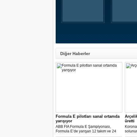
Diğer Haberler
Formula E pilotları sanal ortamda
Arçeli
yarışıyor
üretti
ABB FIA Formula E Şampiyonası,
Korona
Formula E’de yarışan 12 takım ve 24
solunum 
pilot ile birlikte “ABB Formula E Race at
solunum