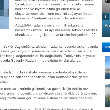
Şirket, son dönemde havaalanlarında kullanılmaya
başlanan ve kıyafet altına gizlenen tehlike
oluşturabilecek cisimlerin tespitini sağlayan "vücut
1
tarayıcıları" üretmek için önemli bir adım attı.
4 Kapılı AMG GT Coupe
Ya
ASELSAN, radar ihtiyaçlarını milli imkanlarla
karşılamak üzere Türkiye’nin Radar Teknoloji Merkezi
Türkiye'de satışa çıktı
olarak tasarım, geliştirme ve üretim faaliyetlerine 20
eri Sektör Başkanlığı tarafından, radar konusunda askeri alanda
FOT
sıyla yurt içi/yurt dışı müşterilerinin sivil radar ihtiyaçlarına
ilebileceği değerlendirildi. Bu doğrultuda, Türkiye'nin ihtiyaçları
yutlu Güvenlik Radarı'nın da olduğu bir dizi alanda
zi, stadyum gibi kalabalık kamusal alanlarda oluşabilecek
FA
ysi altında saklanan tehditlerin insan müdahalesine gerek
TÜ
artıyor.
Tü
 şahıslar üzerinde gizlenmiş ve güvenlik için tehlike arz
E
ı cisimleri 3 boyutlu olarak yüksek çözünürlükle görüntüleyen,
G
geniş bantlı radar görüntüleme sistemi geliştirilmesi hedefiyle
jik Araştırma Kurumu (TÜBİTAK) destekli 3 Boyutlu Güvenlik