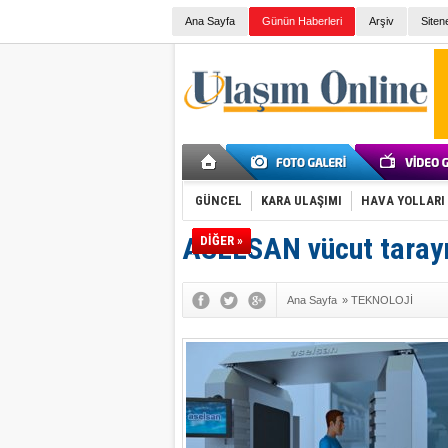
Ana Sayfa
Günün Haberleri
Arşiv
Siten
GÜNCEL
KARA ULAŞIMI
HAVA YOLLARI
ASELSAN vücut tarayıc
DİĞER »
Ana Sayfa
»
TEKNOLOJİ