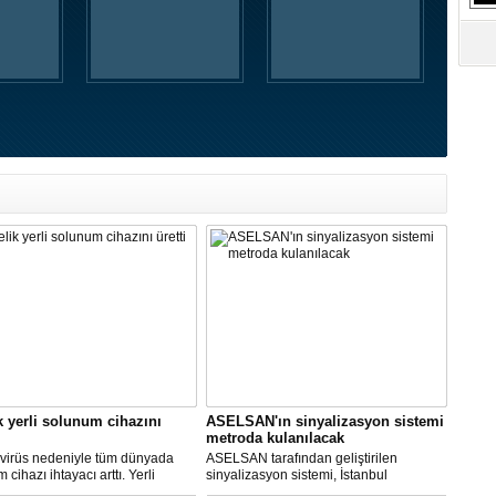
k yerli solunum cihazını
ASELSAN'ın sinyalizasyon sistemi
metroda kulanılacak
virüs nedeniyle tüm dünyada
ASELSAN tarafından geliştirilen
cihazı ihtayacı arttı. Yerli
sinyalizasyon sistemi, İstanbul
 cihazı için ilk çalışmayı, Biosys
metrosunda kullanılacak.