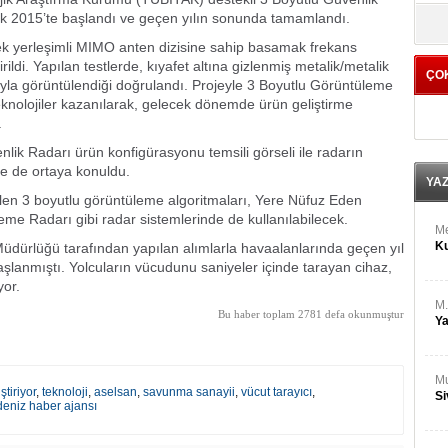
M
yö
ak 2015’te başlandı ve geçen yılın sonunda tamamlandı.
Ha
rek yerleşimli MIMO anten dizisine sahip basamak frekans
rildi. Yapılan testlerde, kıyafet altına gizlenmiş metalik/metalik
ÇO
Bİ
ıyla görüntülendiği doğrulandı. Projeyle 3 Boyutlu Görüntüleme
Cu
 teknolojiler kazanılarak, gelecek dönemde ürün geliştirme
ka
.
nlik Radarı ürün konfigürasyonu temsili görseli ile radarın
Ah
rle de ortaya konuldu.
Ku
YA
ilen 3 boyutlu görüntüleme algoritmaları, Yere Nüfuz Eden
e Radarı gibi radar sistemlerinde de kullanılabilecek.
M
Ku
üdürlüğü tarafından yapılan alımlarla havaalanlarında geçen yıl
başlanmıştı. Yolcuların vücudunu saniyeler içinde tarayan cihaz,
yor.
M.
Bu haber toplam 2781 defa okunmuştur
Ya
Mu
tiriyor
,
teknoloji
,
aselsan
,
savunma sanayii
,
vücut tarayıcı
,
Si
deniz haber ajansı