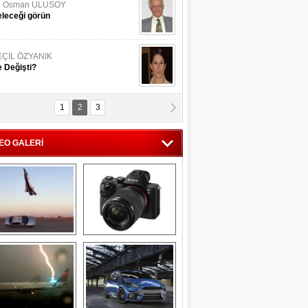
li Osman ULUSOY
leceği görün
EÇİL ÖZYANIK
 Değişti?
1
2
3
DNAN SAKA
iman Kenti Aliağa"
EO GALERİ
ERİÇ KÖYATASI
yraksız Vatan !
Savaş uçağı 
Sony Alpha 7R II ön 
pilotundan 
inceleme
muhteşem gösteri