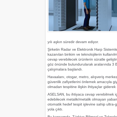
yılı aşkın süredir devam ediyor.
Şirketin Radar ve Elektronik Harp Sisteml
kazanılan birikim ve teknolojilerin kullanılma
cevap verebilecek ürünlerin süratle geliştir
göz önünde bulundurularak aralarında 3 Bo
çalışmalara başlandı.
Havaalanı, otogar, metro, alışveriş merke
güvenlik zafiyetlerini önlemek amacıyla gi
olmadan tespitine ilişkin ihtiyaçlar giderek 
ASELSAN, bu ihtiyaca cevap verebilmek için
edebilecek metalik/metalik olmayan yabanc
otomatik hedef tespit işlevine sahip ultra-
yola çıktı.
Bu kapsamda, Türkiye Bilimsel ve Teknolo