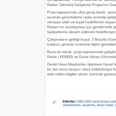
Radarı Teknoloji Geliştirme Projesi'ne Oc
Proje kapsamında ultra-geniş bantlı, sey
taramalı görüntüleme radar prototipi gelişti
olmayan silah ve bıçak hedeflerinin başar
Radarı'nın ürünleşmesi için gerekli kritik
faaliyetlerine devam edilmesi hedefleniyor
Çalışmaların geldiği boyut, 3 Boyutlu Güve
kullanıcı görüntü ünitesine ilişkin görselle
Buna ek olarak, proje kapsamında geliştir
Radar (YENER) ve Duvar Arkası Görüntülem
Devlet Hava Meydanları İşletmesi Genel M
bir dizi vücut tarayıcı cihaz kullanılmaya 
elde edilen bilgileri ekran üzerinde gösteri
Etiketler:
ASELSAN vücut tarayıcı geliş
ulasimonline
,
ulastirma
,
deniz haber
,