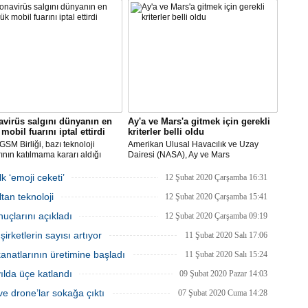
ikal tasarladı, Arçelik üretti.
AN ve Baykar Savunma
sleri teknik destek verdi.
virüs salgını dünyanın en
Ay'a ve Mars'a gitmek için gerekli
mobil fuarını iptal ettirdi
kriterler belli oldu
SM Birliği, bazı teknoloji
Amerikan Ulusal Havacılık ve Uzay
rının katılmama kararı aldığı
Dairesi (NASA), Ay ve Mars
Dünya Kongresi'nin
görevlerinde yer alacak yeni astronotlar
yacağını açıkladı.
için ilan verdi.
k ‘emoji ceketi’
12 Şubat 2020 Çarşamba 16:31
tan teknoloji
12 Şubat 2020 Çarşamba 15:41
uçlarını açıkladı
12 Şubat 2020 Çarşamba 09:19
rketlerin sayısı artıyor
11 Şubat 2020 Salı 17:06
natlarının üretimine başladı
11 Şubat 2020 Salı 15:24
 yılda üçe katlandı
09 Şubat 2020 Pazar 14:03
e drone’lar sokağa çıktı
07 Şubat 2020 Cuma 14:28