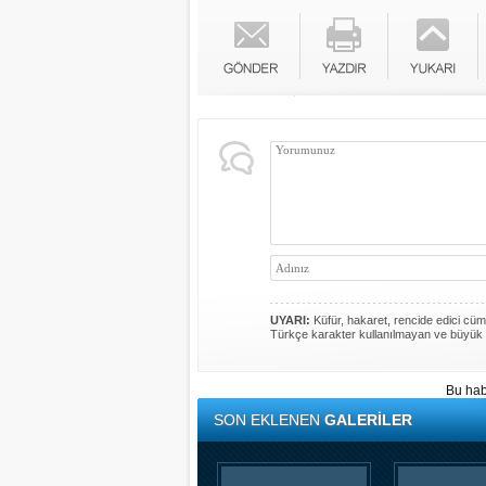
UYARI:
Küfür, hakaret, rencide edici cümle
Türkçe karakter kullanılmayan ve büyük 
Bu hab
SON EKLENEN
GALERİLER