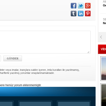
A
Ge
S
Ne
A
"L
VİD
M
Ba
ler veya imalar, inançlara saldırı içeren, imla kuralları ile yazılmamış,
harflerle yazılmış yorumlar onaylanmamaktadır.
ere henüz yorum eklenmemiştir.