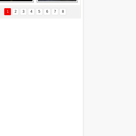
Delta uçağına 
Ford Focus RS 
yıldırım çarptı
(2015)
1
2
3
4
5
6
7
8