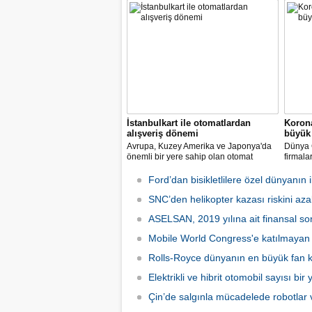
Home Challenge” organizasyonunda
Biyomed
yarışacak.
ASELS
Mühendi
İstanbulkart ile otomatlardan
Korona
alışveriş dönemi
büyük 
Avrupa, Kuzey Amerika ve Japonya'da
Dünya G
önemli bir yere sahip olan otomat
firmala
sektörü Türkiye’de ilk defa Tureks
Mobil 
Uluslararası Fuarcılık tarafından
yapılma
Ford’dan bisikletlilere özel dünyanın il
düzenlenen Otomat Teknolojileri ve Self
Servis Sistemler Fuarı VENDEX
SNC’den helikopter kazası riskini azal
Turkey’de bir araya geldi.
ASELSAN, 2019 yılına ait finansal son
Mobile World Congress'e katılmayan şi
Rolls-Royce dünyanın en büyük fan ka
Elektrikli ve hibrit otomobil sayısı bir
Çin’de salgınla mücadelede robotlar v