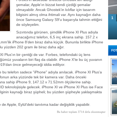
şemalar, Apple'ın bizzat kendi çizdiği şemalar
olmayabilir. Ancak Ghostek'in kılıflar için tasarım
bilgisini almış olma ihtimali var. Aynı kaynağın daha
1
önce Samsung Galaxy S9'u başarıyla tahmin ettiğini
de söyleyelim.
Sızıntında görünen, şimdilik iPhone XI Plus adıyla
anacağımız telefon, 6,5 inç ekrana sahip. 157.2 x
1mm'lik iPhone 8'den biraz daha küçük. Bununla birlikte iPhone
Bu yüzden 202 gram ile biraz daha ağır.
FOT
 Plus'ın bir çentiği de var. Forbes, telefondaki üç lens
müz yuvaların biri flaş da olabilir. iPhone X'te bu üç yuvanın
2019'dan önce gelmeyeceği iddia ediliyor.
 bu telefon sadece "iPhone" adıyla anılacak. iPhone XI Plus'a
efonun arka yüzünde tek bir kamera var. Daha önceki
krana sahip iPhone 9, 147.12 x 71.52mm ölçülerine sahip.
 ID teknolojisiyle gelecek. iPhone XI ve iPhone XI Plus ise Face
Tü
 bilginin kaynağı biraz şüpheli; bu yüzden şüpheyle yaklaşmakta
e de Apple, Eylül'deki tanıtıma kadar değişiklik yapabilir.
Bu haber toplam 3714 defa okunmuştur