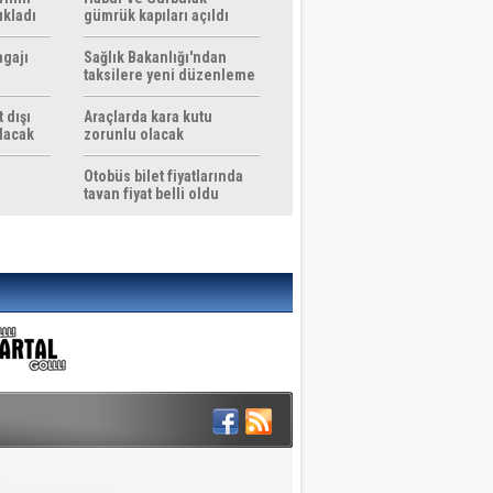
ıkladı
gümrük kapıları açıldı
agajı
Sağlık Bakanlığı'ndan
taksilere yeni düzenleme
 dışı
Araçlarda kara kutu
ılacak
zorunlu olacak
Otobüs bilet fiyatlarında
tavan fiyat belli oldu