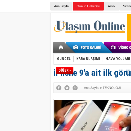
Ana Sayfa
Günün Haberleri
Arşiv
Siten
GÜNCEL
KARA ULAŞIMI
HAVA YOLLARI
iPhone 9'a ait ilk görü
DİĞER »
Ana Sayfa
»
TEKNOLOJİ