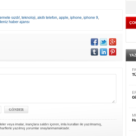
yö
ernete sızdı!
,
teknoloji
,
akıllı telefon
,
apple
,
iphone
,
iphone 9
,
deniz haber ajansı
ÇO
YA
FA
TÜ
E
G
M
Ha
ler veya imalar, inançlara saldırı içeren, imla kuralları ile yazılmamış,
harflerle yazılmış yorumlar onaylanmamaktadır.