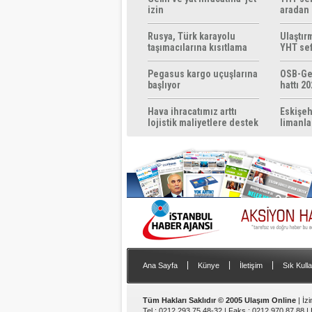
izin
aradan 
Rusya, Türk karayolu
Ulaştır
taşımacılarına kısıtlama
YHT sef
getirebilir
başlıyo
Pegasus kargo uçuşlarına
OSB-Ge
başlıyor
hattı 20
Hava ihracatımız arttı
Eskişeh
lojistik maliyetlere destek
limanla
gerek
|
|
|
Ana Sayfa
Künye
İletişim
Sık Kulla
Tüm Hakları Saklıdır © 2005 Ulaşım Online
| İz
Tel : 0212 293 75 48-32 | Faks : 0212 970 87 88 |