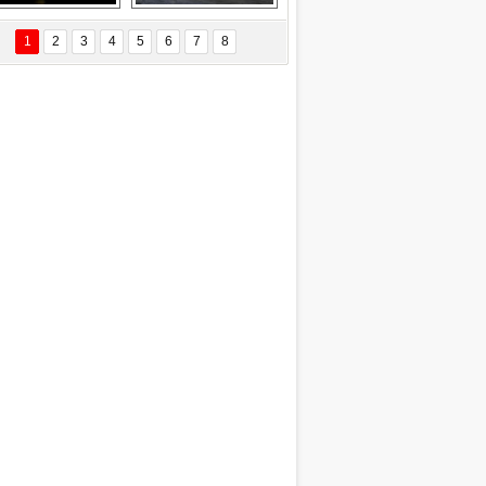
EÇİL ÖZYANIK
Delta uçağına 
Ford Focus RS 
 Değişti?
yıldırım çarptı
(2015)
1
2
3
4
5
6
7
8
DNAN SAKA
iman Kenti Aliağa"
ERİÇ KÖYATASI
yraksız Vatan !