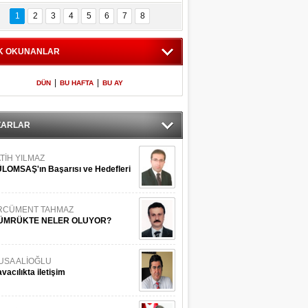
Bilinmeyen 
İşte Meclis'e giren 
nleriyle İstanbul 
600 milletvekilinin 
1
2
3
4
5
6
7
8
Adaları
listesi
K OKUNANLAR
|
|
DÜN
BU HAFTA
BU AY
ZARLAR
TİH YILMAZ
LOMSAŞ'ın Başarısı ve Hedefleri
RCÜMENT TAHMAZ
ÜMRÜKTE NELER OLUYOR?
USA ALİOĞLU
vacılıkta iletişim