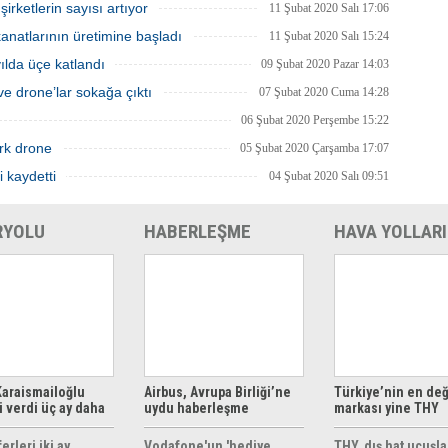
rketlerin sayısı artıyor
11 Şubat 2020 Salı 17:06
natlarının üretimine başladı
11 Şubat 2020 Salı 15:24
 yılda üçe katlandı
09 Şubat 2020 Pazar 14:03
e drone’lar sokağa çıktı
07 Şubat 2020 Cuma 14:28
06 Şubat 2020 Perşembe 15:22
rk drone
05 Şubat 2020 Çarşamba 17:07
i kaydetti
04 Şubat 2020 Salı 09:51
RYOLU
HABERLEŞME
HAVA YOLLARI
araismailoğlu
Airbus, Avrupa Birliği’ne
Türkiye’nin en değ
 verdi üç ay daha
uydu haberleşme
markası yine THY
z
çözümleri sunuyor
erleri iki ay
Vodafone'un 'hediye
THY, dış hat uçuşla