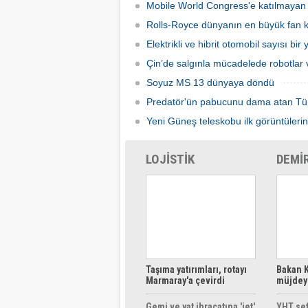
Mobile World Congress'e katılmayan şi
Rolls-Royce dünyanın en büyük fan ka
Elektrikli ve hibrit otomobil sayısı bir
Çin’de salgınla mücadelede robotlar v
Soyuz MS 13 dünyaya döndü
Predatör'ün pabucunu dama atan Tü
Yeni Güneş teleskobu ilk görüntülerin
LOJİSTİK
DEMİ
Taşıma yatırımları, rotayı
Bakan K
Marmaray'a çevirdi
müjdeyi
ücretsi
Gemi ve yat ihracatına 'jet'
YHT sef