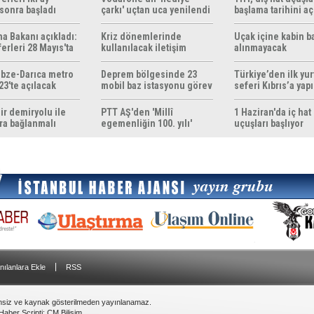
sonra başladı
çarkı' uçtan uca yenilendi
başlama tarihini aç
ma Bakanı açıkladı:
Kriz dönemlerinde
Uçak içine kabin b
erleri 28 Mayıs'ta
kullanılacak iletişim
alınmayacak
r
yöntemleri rehberi
hazırlandı
bze-Darıca metro
Deprem bölgesinde 23
Türkiye’den ilk yurt
23'te açılacak
mobil baz istasyonu görev
seferi Kıbrıs’a yap
yapıyor
ir demiryolu ile
PTT AŞ'den 'Millî
1 Haziran'da iç hat
ra bağlanmalı
egemenliğin 100. yılı'
uçuşları başlıyor
konulu anma pulu
|
nılanlara Ekle
RSS
insiz ve kaynak gösterilmeden yayınlanamaz.
Haber Scripti
:
CM Bilişim