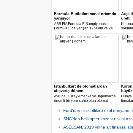
Formula E pilotları sanal ortamda
Arçeli
yarışıyor
üretti
ABB FIA Formula E Şampiyonası,
Korona
Formula E’de yarışan 12 takım ve 24
solunum 
pilot ile birlikte “ABB Formula E Race at
solunum
Home Challenge” organizasyonunda
Biyomed
yarışacak.
ASELS
Mühendi
İstanbulkart ile otomatlardan
Korona
alışveriş dönemi
büyük 
Avrupa, Kuzey Amerika ve Japonya'da
Dünya G
önemli bir yere sahip olan otomat
firmala
sektörü Türkiye’de ilk defa Tureks
Mobil 
Uluslararası Fuarcılık tarafından
yapılma
Ford’dan bisikletlilere özel dünyanın il
düzenlenen Otomat Teknolojileri ve Self
Servis Sistemler Fuarı VENDEX
SNC’den helikopter kazası riskini azal
Turkey’de bir araya geldi.
ASELSAN, 2019 yılına ait finansal son