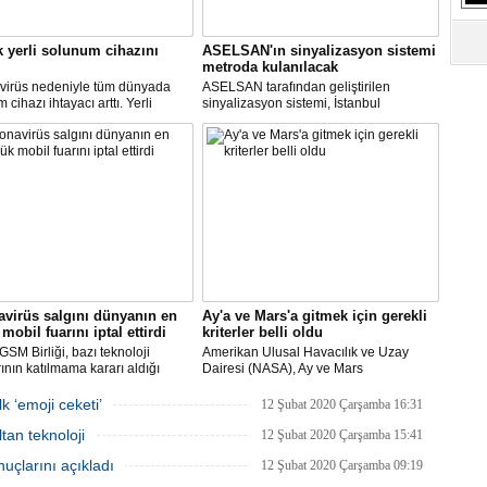
S
Ne
k yerli solunum cihazını
ASELSAN'ın sinyalizasyon sistemi
metroda kulanılacak
virüs nedeniyle tüm dünyada
ASELSAN tarafından geliştirilen
A
cihazı ihtayacı arttı. Yerli
sinyalizasyon sistemi, İstanbul
"L
 cihazı için ilk çalışmayı, Biosys
metrosunda kullanılacak.
ikal tasarladı, Arçelik üretti.
AN ve Baykar Savunma
sleri teknik destek verdi.
M
Ba
virüs salgını dünyanın en
Ay'a ve Mars'a gitmek için gerekli
mobil fuarını iptal ettirdi
kriterler belli oldu
SM Birliği, bazı teknoloji
Amerikan Ulusal Havacılık ve Uzay
rının katılmama kararı aldığı
Dairesi (NASA), Ay ve Mars
Dünya Kongresi'nin
görevlerinde yer alacak yeni astronotlar
yacağını açıkladı.
için ilan verdi.
k ‘emoji ceketi’
12 Şubat 2020 Çarşamba 16:31
tan teknoloji
12 Şubat 2020 Çarşamba 15:41
uçlarını açıkladı
12 Şubat 2020 Çarşamba 09:19