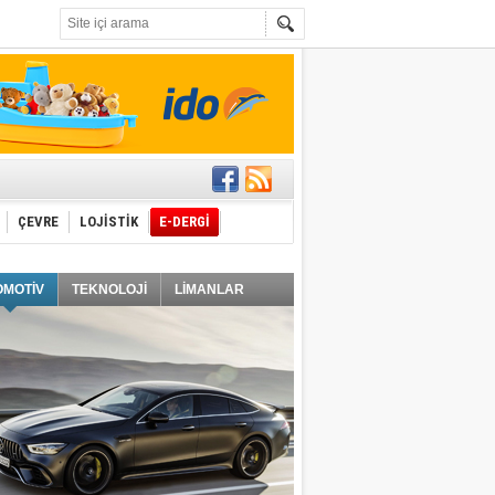
t edecek
ÇEVRE
LOJİSTİK
E-DERGİ
ğlayacak
OMOTİV
TEKNOLOJİ
LİMANLAR
i