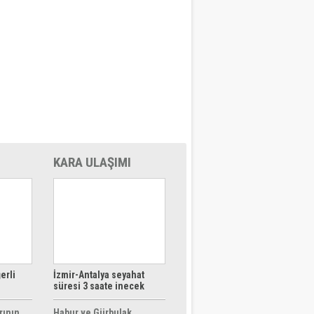
KARA ULAŞIMI
erli
İzmir-Antalya seyahat
süresi 3 saate inecek
rının
Habur ve Gürbulak