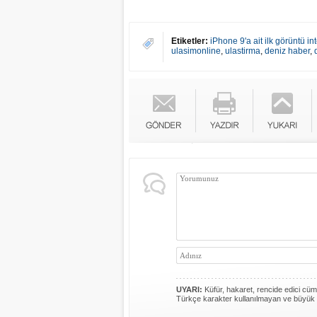
Etiketler:
iPhone 9'a ait ilk görüntü int
ulasimonline
,
ulastirma
,
deniz haber
,
UYARI:
Küfür, hakaret, rencide edici cümle
Türkçe karakter kullanılmayan ve büyük 