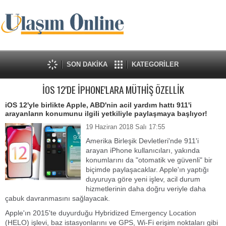
SON DAKİKA
KATEGORİLER
İOS 12'DE İPHONE'LARA MÜTHİŞ ÖZELLİK
iOS 12'yle birlikte Apple, ABD'nin acil yardım hattı 911'i
arayanların konumunu ilgili yetkiliyle paylaşmaya başlıyor!
19 Haziran 2018 Salı 17:55
Amerika Birleşik Devletleri'nde 911'i
arayan iPhone kullanıcıları, yakında
konumlarını da "otomatik ve güvenli" bir
biçimde paylaşacaklar. Apple'ın yaptığı
duyuruya göre yeni işlev, acil durum
hizmetlerinin daha doğru veriyle daha
çabuk davranmasını sağlayacak.
Apple'ın 2015'te duyurduğu Hybridized Emergency Location
(HELO) işlevi, baz istasyonlarını ve GPS, Wi-Fi erişim noktaları gibi