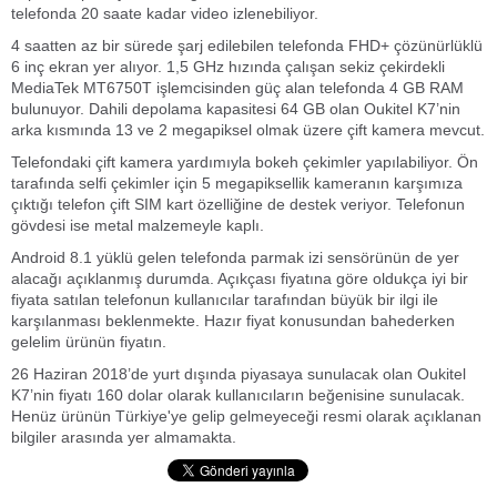
telefonda 20 saate kadar video izlenebiliyor.
4 saatten az bir sürede şarj edilebilen telefonda FHD+ çözünürlüklü
6 inç ekran yer alıyor. 1,5 GHz hızında çalışan sekiz çekirdekli
MediaTek MT6750T işlemcisinden güç alan telefonda 4 GB RAM
bulunuyor. Dahili depolama kapasitesi 64 GB olan Oukitel K7’nin
arka kısmında 13 ve 2 megapiksel olmak üzere çift kamera mevcut.
Telefondaki çift kamera yardımıyla bokeh çekimler yapılabiliyor. Ön
tarafında selfi çekimler için 5 megapiksellik kameranın karşımıza
çıktığı telefon çift SIM kart özelliğine de destek veriyor. Telefonun
gövdesi ise metal malzemeyle kaplı.
Android 8.1 yüklü gelen telefonda parmak izi sensörünün de yer
alacağı açıklanmış durumda. Açıkçası fiyatına göre oldukça iyi bir
fiyata satılan telefonun kullanıcılar tarafından büyük bir ilgi ile
karşılanması beklenmekte. Hazır fiyat konusundan bahederken
gelelim ürünün fiyatın.
26 Haziran 2018’de yurt dışında piyasaya sunulacak olan Oukitel
K7’nin fiyatı 160 dolar olarak kullanıcıların beğenisine sunulacak.
Henüz ürünün Türkiye'ye gelip gelmeyeceği resmi olarak açıklanan
bilgiler arasında yer almamakta.