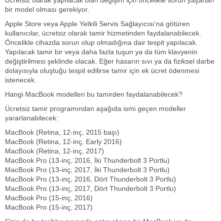
Ücretsiz olarak yapılacak olan değişim için öncelikle sorun yaşanan
bir model olması gerekiyor.
Apple Store veya Apple Yetkili Servis Sağlayıcısı'na götüren
kullanıcılar, ücretsiz olarak tamir hizmetinden faydalanabilecek.
Öncelikle cihazda sorun olup olmadığına dair tespit yapılacak.
Yapılacak tamir bir veya daha fazla tuşun ya da tüm klavyenin
değiştirilmesi şeklinde olacak. Eğer hasarın sıvı ya da fiziksel darbe
dolayısıyla oluştuğu tespit edilirse tamir için ek ücret ödenmesi
istenecek.
Hangi MacBook modelleri bu tamirden faydalanabilecek?
Ücretsiz tamir programından aşağıda ismi geçen modeller
yararlanabilecek:
MacBook (Retina, 12-­inç, 2015 başı)
MacBook (Retina, 12­-inç, Early 2016)
MacBook (Retina, 12-­inç, 2017)
MacBook Pro (13­-inç, 2016, İki Thunderbolt 3 Portlu)
MacBook Pro (13-­inç, 2017, İki Thunderbolt 3 Portlu)
MacBook Pro (13-­inç, 2016, Dört Thunderbolt 3 Portlu)
MacBook Pro (13-­inç, 2017, Dört Thunderbolt 3 Portlu)
MacBook Pro (15-­inç, 2016)
MacBook Pro (15-­inç, 2017)