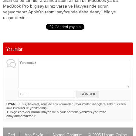
Sizin de bu tarihler arasında satın alınan bir MacBook ya da
MacBook Pro bilgisayarınız varsa ve klavyesinde sorun
yaşıyorsanız Apple'ın resmi sayfasında daha detaylı bilgiye
ulaşabilirsiniz.
Yorumlar
UYARI:
Küfür, hakaret, rencide edici cümleler veya imalar, inançlara saldırı içeren,
imla kuralları ile yazılmamış,
Türkçe karakter kullanılmayan ve büyük harflerle yazılmış yorumlar
onaylanmamaktadır.
Geri
Ana Sayfa
Normal Görünüm
© 2005 Ulaşım Online