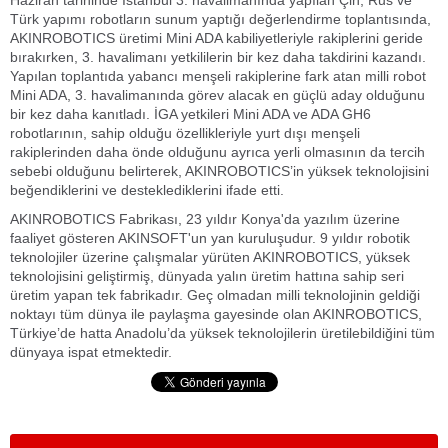
Haziran tarihinde İstanbul 3. havalimanında yapılan Çin, Rus ve
Türk yapımı robotların sunum yaptığı değerlendirme toplantısında,
AKINROBOTICS üretimi Mini ADA kabiliyetleriyle rakiplerini geride
bırakırken, 3. havalimanı yetkililerin bir kez daha takdirini kazandı.
Yapılan toplantıda yabancı menşeli rakiplerine fark atan milli robot
Mini ADA, 3. havalimanında görev alacak en güçlü aday olduğunu
bir kez daha kanıtladı. İGA yetkileri Mini ADA ve ADA GH6
robotlarının, sahip olduğu özellikleriyle yurt dışı menşeli
rakiplerinden daha önde olduğunu ayrıca yerli olmasının da tercih
sebebi olduğunu belirterek, AKINROBOTICS’in yüksek teknolojisini
beğendiklerini ve desteklediklerini ifade etti.
AKINROBOTICS Fabrikası, 23 yıldır Konya'da yazılım üzerine
faaliyet gösteren AKINSOFT'un yan kuruluşudur. 9 yıldır robotik
teknolojiler üzerine çalışmalar yürüten AKINROBOTICS, yüksek
teknolojisini geliştirmiş, dünyada yalın üretim hattına sahip seri
üretim yapan tek fabrikadır. Geç olmadan milli teknolojinin geldiği
noktayı tüm dünya ile paylaşma gayesinde olan AKINROBOTICS,
Türkiye’de hatta Anadolu’da yüksek teknolojilerin üretilebildiğini tüm
dünyaya ispat etmektedir.