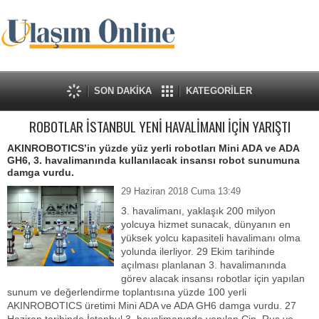
SON DAKİKA
KATEGORİLER
ROBOTLAR İSTANBUL YENİ HAVALİMANI İÇİN YARIŞTI
AKINROBOTICS’in yüzde yüz yerli robotları Mini ADA ve ADA
GH6, 3. havalimanında kullanılacak insansı robot sunumuna
damga vurdu.
29 Haziran 2018 Cuma 13:49
3. havalimanı, yaklaşık 200 milyon
yolcuya hizmet sunacak, dünyanın en
yüksek yolcu kapasiteli havalimanı olma
yolunda ilerliyor. 29 Ekim tarihinde
açılması planlanan 3. havalimanında
görev alacak insansı robotlar için yapılan
sunum ve değerlendirme toplantısına yüzde 100 yerli
AKINROBOTICS üretimi Mini ADA ve ADA GH6 damga vurdu. 27