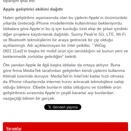
siparişini iptal etti.
Apple geliştirici ekibini dağıttı
Halen geliştirilme aşamasında olan bu çiplerin Apple'ın önümüzdeki
yıllarda üreteceği iPhone modellerinde kullanılması bekleniyordu.
İddialara göre Apple'ın bu iş için kurduğu özel ekip de şirket içindeki
diğer projelere kaydırılarak dağıtıldı. Sunny Peak'in 5G, LTE, Wi-Fi
ve Bluetooth teknolojilerini bir araya getirecek bir çip olduğu
açıklanmıştı. Adı açıklanmayan bir Intel yetkilisi, " WiGig
(802.11ad)’in başka bir mobil ürün için tanıtıldığını ve bunun yeni ve
beklenmedik zorluklar getirdiğini” belirtti.
Öte yandan Apple ile ilgili başka iddialar da ortaya atılıyor. Buna
göre firma MediaTek tarafından geliştirilen kendi çiplerini kullanma
ihtimali üzerinde duruyor. MediaTek'in Intel'inki kadar hızlı olmasa
da iPhone cihazlarında internet hızını artıracak teknolojilere sahip
olduğu biliniyor. Elbette bunların iddia olduğunu ve özellikle ürün
geliştirilmesi sırasında Apple'ın çeşitli kararlar aıp bunlardan
vazgeçtiği bilinen bir gerçek.
Yorumlar