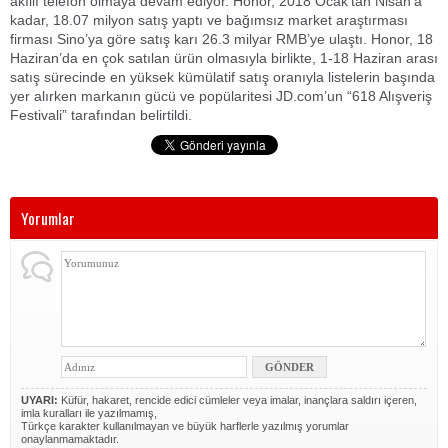
akıllı telefon olmaya devam ediyor. Honor, 2018 Ocak’tan Nisan’a
kadar, 18.07 milyon satış yaptı ve bağımsız market araştırması
firması Sino’ya göre satış karı 26.3 milyar RMB’ye ulaştı. Honor, 18
Haziran’da en çok satılan ürün olmasıyla birlikte, 1-18 Haziran arası
satış sürecinde en yüksek kümülatif satış oranıyla listelerin başında
yer alırken markanın gücü ve popülaritesi JD.com’un “618 Alışveriş
Festivali” tarafından belirtildi.
Yorumlar
UYARI:
Küfür, hakaret, rencide edici cümleler veya imalar, inançlara saldırı içeren,
imla kuralları ile yazılmamış,
Türkçe karakter kullanılmayan ve büyük harflerle yazılmış yorumlar
onaylanmamaktadır.