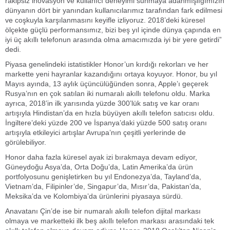
rakipsiz inovasyon ve kullanıcı deneyimi sunmaya adanmışlığımızın
dünyanın dört bir yanından kullanıcılarımız tarafından fark edilmesi
ve coşkuyla karşılanmasını keyifle izliyoruz. 2018’deki küresel
ölçekte güçlü performansımız, bizi beş yıl içinde dünya çapında en
iyi üç akıllı telefonun arasında olma amacımızda iyi bir yere getirdi”
dedi.
Piyasa genelindeki istatistikler Honor’un kırdığı rekorları ve her
markette yeni hayranlar kazandığını ortaya koyuyor. Honor, bu yıl
Mayıs ayında, 13 aylık üçüncülüğünden sonra, Apple’ı geçerek
Rusya’nın en çok satılan iki numaralı akıllı telefonu oldu. Marka
ayrıca, 2018’in ilk yarısında yüzde 300’lük satış ve kar oranı
artışıyla Hindistan’da en hızla büyüyen akıllı telefon satıcısı oldu.
İngiltere’deki yüzde 200 ve İspanya’daki yüzde 500 satış oranı
artışıyla etkileyici artışlar Avrupa’nın çeşitli yerlerinde de
görülebiliyor.
Honor daha fazla küresel ayak izi bırakmaya devam ediyor,
Güneydoğu Asya’da, Orta Doğu’da, Latin Amerika’da ürün
portfolyosunu genişletirken bu yıl Endonezya’da, Tayland’da,
Vietnam’da, Filipinler’de, Singapur’da, Mısır’da, Pakistan’da,
Meksika’da ve Kolombiya’da ürünlerini piyasaya sürdü.
Anavatanı Çin’de ise bir numaralı akıllı telefon dijital markası
olmaya ve marketteki ilk beş akıllı telefon markası arasındaki tek