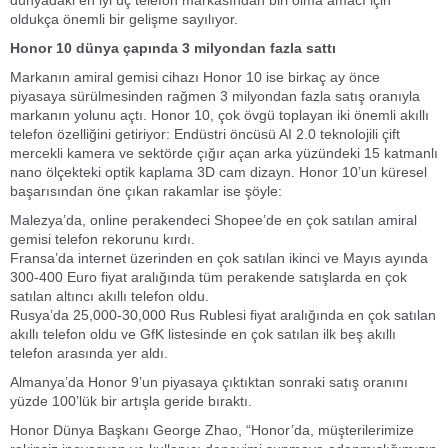
dünyadaki en iyi üç telefon markasından biri olma amacı için
oldukça önemli bir gelişme sayılıyor.
Honor 10 dünya çapında 3 milyondan fazla sattı
Markanın amiral gemisi cihazı Honor 10 ise birkaç ay önce
piyasaya sürülmesinden rağmen 3 milyondan fazla satış oranıyla
markanın yolunu açtı. Honor 10, çok övgü toplayan iki önemli akıllı
telefon özelliğini getiriyor: Endüstri öncüsü AI 2.0 teknolojili çift
mercekli kamera ve sektörde çığır açan arka yüzündeki 15 katmanlı
nano ölçekteki optik kaplama 3D cam dizayn. Honor 10’un küresel
başarısından öne çıkan rakamlar ise şöyle:
Malezya’da, online perakendeci Shopee’de en çok satılan amiral
gemisi telefon rekorunu kırdı.
Fransa’da internet üzerinden en çok satılan ikinci ve Mayıs ayında
300-400 Euro fiyat aralığında tüm perakende satışlarda en çok
satılan altıncı akıllı telefon oldu.
Rusya’da 25,000-30,000 Rus Rublesi fiyat aralığında en çok satılan
akıllı telefon oldu ve GfK listesinde en çok satılan ilk beş akıllı
telefon arasında yer aldı.
Almanya’da Honor 9’un piyasaya çıktıktan sonraki satış oranını
yüzde 100’lük bir artışla geride bıraktı.
Honor Dünya Başkanı George Zhao, “Honor’da, müşterilerimize