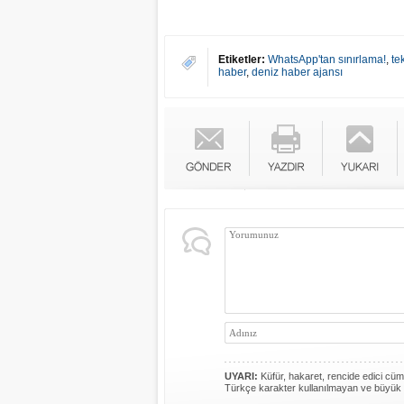
Etiketler:
WhatsApp'tan sınırlama!
,
te
haber
,
deniz haber ajansı
UYARI:
Küfür, hakaret, rencide edici cümle
Türkçe karakter kullanılmayan ve büyük 