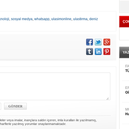
yö
knoloji
,
sosyal medya
,
whatsapp
,
ulasimonline
,
ulastirma
,
deniz
ÇO
YA
FA
TÜ
E
G
M
Ha
ler veya imalar, inançlara saldırı içeren, imla kuralları ile yazılmamış,
harflerle yazılmış yorumlar onaylanmamaktadır.