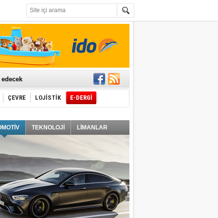
t edecek
ÇEVRE
LOJİSTİK
E-DERGİ
ğlayacak
OMOTİV
TEKNOLOJİ
LİMANLAR
i