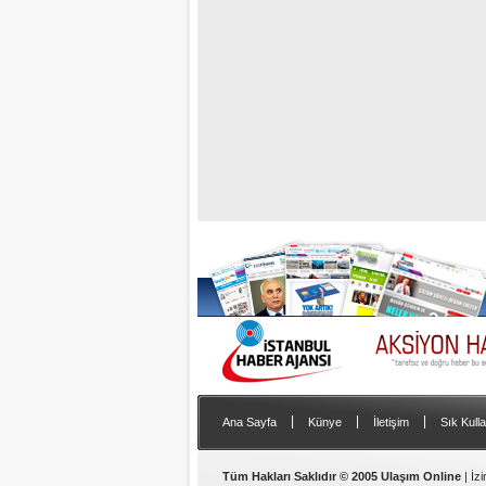
|
|
|
Ana Sayfa
Künye
İletişim
Sık Kulla
Tüm Hakları Saklıdır © 2005 Ulaşım Online
| İz