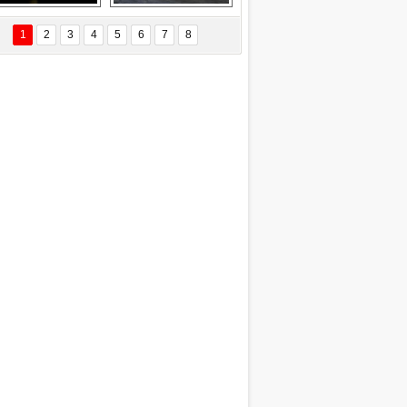
EÇİL ÖZYANIK
Delta uçağına 
Ford Focus RS 
 Değişti?
yıldırım çarptı
(2015)
1
2
3
4
5
6
7
8
DNAN SAKA
iman Kenti Aliağa"
ERİÇ KÖYATASI
yraksız Vatan !