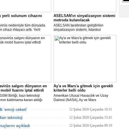
S
Ne
k yerli solunum cihazını
ASELSAN'ın sinyalizasyon sistemi
metroda kulanılacak
A
virüs nedeniyle tüm dünyada
ASELSAN tarafından geliştirilen
"L
cihazı ihtayacı arttı. Yerli
sinyalizasyon sistemi, İstanbul
 cihazı için ilk çalışmayı, Biosys
metrosunda kullanılacak.
ikal tasarladı, Arçelik üretti.
AN ve Baykar Savunma
M
sleri teknik destek verdi.
Ba
virüs salgını dünyanın en
Ay'a ve Mars'a gitmek için gerekli
mobil fuarını iptal ettirdi
kriterler belli oldu
SM Birliği, bazı teknoloji
Amerikan Ulusal Havacılık ve Uzay
rının katılmama kararı aldığı
Dairesi (NASA), Ay ve Mars
Dünya Kongresi'nin
görevlerinde yer alacak yeni astronotlar
yacağını açıkladı.
için ilan verdi.
k ‘emoji ceketi’
12 Şubat 2020 Çarşamba 16:31
tan teknoloji
12 Şubat 2020 Çarşamba 15:41
uçlarını açıkladı
12 Şubat 2020 Çarşamba 09:19