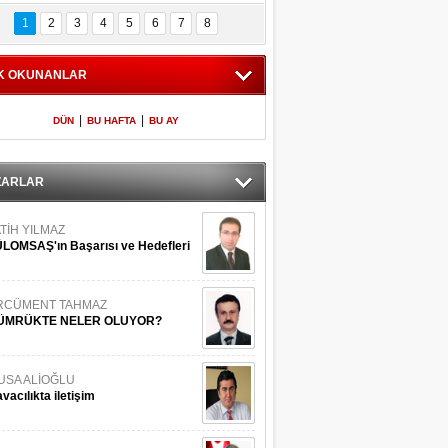
Bilinmeyen 
İşte Meclis'e giren 
nleriyle İstanbul 
600 milletvekilinin 
1
2
3
4
5
6
7
8
Adaları
listesi
K OKUNANLAR
|
|
DÜN
BU HAFTA
BU AY
ZARLAR
TİH YILMAZ
LOMSAŞ'ın Başarısı ve Hedefleri
RCÜMENT TAHMAZ
ÜMRÜKTE NELER OLUYOR?
USA ALİOĞLU
vacılıkta iletişim