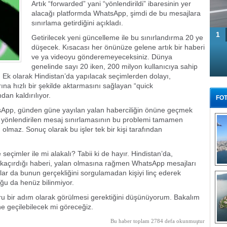
Artık “forwarded” yani “yönlendirildi” ibaresinin yer
alacağı platformda WhatsApp, şimdi de bu mesajlara
sınırlama getirdiğini açıkladı.
1
Getirilecek yeni güncelleme ile bu sınırlandırma 20 ye
düşecek. Kısacası her önünüze gelene artık bir haberi
ve ya videoyu gönderemeyeceksiniz. Dünya
genelinde sayı 20 iken, 200 milyon kullanıcıya sahip
k. Ek olarak Hindistan’da yapılacak seçimlerden dolayı,
rına hızlı bir şekilde aktarmasını sağlayan “quick
dan kaldırılıyor.
FOT
sApp, günden güne yayılan yalan haberciliğin önüne geçmek
 yönlendirilen mesaj sınırlamasının bu problemi tamamen
lmaz. Sonuç olarak bu işler tek bir kişi tarafından
seçimler ile mi alakalı? Tabii ki de hayır. Hindistan’da,
u kaçırdığı haberi, yalan olmasına rağmen WhatsApp mesajları
Tü
lar da bunun gerçekliğini sorgulamadan kişiyi linç ederek
ğu da henüz bilinmiyor.
ğru bir adım olarak görülmesi gerektiğini düşünüyorum. Bakalım
ne geçilebilecek mi göreceğiz.
Bu haber toplam 2784 defa okunmuştur