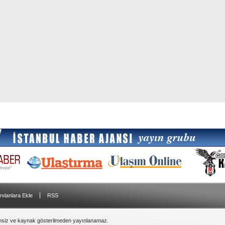
|
nılanlara Ekle
RSS
insiz ve kaynak gösterilmeden yayınlanamaz.