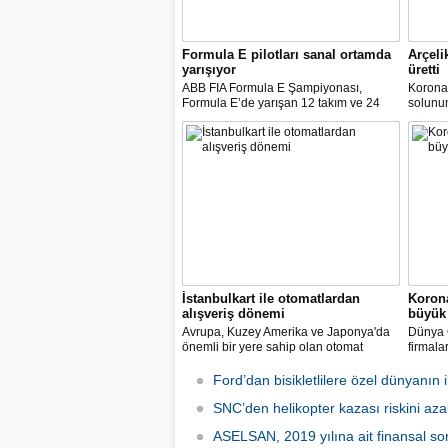
Formula E pilotları sanal ortamda
Arçeli
yarışıyor
üretti
ABB FIA Formula E Şampiyonası,
Korona
Formula E’de yarışan 12 takım ve 24
solunum 
pilot ile birlikte “ABB Formula E Race at
solunum
Home Challenge” organizasyonunda
Biyomed
yarışacak.
ASELS
Mühendi
İstanbulkart ile otomatlardan
Korona
alışveriş dönemi
büyük 
Avrupa, Kuzey Amerika ve Japonya'da
Dünya G
önemli bir yere sahip olan otomat
firmala
sektörü Türkiye’de ilk defa Tureks
Mobil 
Uluslararası Fuarcılık tarafından
yapılma
Ford’dan bisikletlilere özel dünyanın il
düzenlenen Otomat Teknolojileri ve Self
Servis Sistemler Fuarı VENDEX
SNC’den helikopter kazası riskini azal
Turkey’de bir araya geldi.
ASELSAN, 2019 yılına ait finansal son