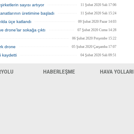
rketlerin sayısı artıyor
11 Şubat 2020 Salı 17:06
natlarının üretimine başladı
11 Şubat 2020 Salı 15:24
 yılda üçe katlandı
09 Şubat 2020 Pazar 14:03
e drone’lar sokağa çıktı
07 Şubat 2020 Cuma 14:28
06 Şubat 2020 Perşembe 15:22
rk drone
05 Şubat 2020 Çarşamba 17:07
i kaydetti
04 Şubat 2020 Salı 09:51
RYOLU
HABERLEŞME
HAVA YOLLARI