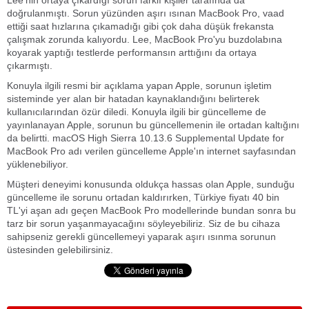
Lee'nin ortaya çıkardığı sorun farklı kişiler tarafında da
doğrulanmıştı. Sorun yüzünden aşırı ısınan MacBook Pro, vaad
ettiği saat hızlarına çıkamadığı gibi çok daha düşük frekansta
çalışmak zorunda kalıyordu. Lee, MacBook Pro'yu buzdolabına
koyarak yaptığı testlerde performansın arttığını da ortaya
çıkarmıştı.
Konuyla ilgili resmi bir açıklama yapan Apple, sorunun işletim
sisteminde yer alan bir hatadan kaynaklandığını belirterek
kullanıcılarından özür diledi. Konuyla ilgili bir güncelleme de
yayınlanayan Apple, sorunun bu güncellemenin ile ortadan kaltığını
da belirtti. macOS High Sierra 10.13.6 Supplemental Update for
MacBook Pro adı verilen güncelleme Apple'ın internet sayfasından
yüklenebiliyor.
Müşteri deneyimi konusunda oldukça hassas olan Apple, sunduğu
güncelleme ile sorunu ortadan kaldırırken, Türkiye fiyatı 40 bin
TL'yi aşan adı geçen MacBook Pro modellerinde bundan sonra bu
tarz bir sorun yaşanmayacağını söyleyebiliriz. Siz de bu cihaza
sahipseniz gerekli güncellemeyi yaparak aşırı ısınma sorunun
üstesinden gelebilirsiniz.