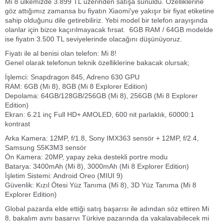
Mi 8 ülkemizde 3.899 TL üzerinden satışa sunuldu. Özelliklerine
göz attığımız zamansa bu fiyatın Xiaomi'ye yakışır bir fiyat etiketine
sahip olduğunu dile getirebiliriz. Yebi model bir telefon arayışında
olanlar için bizce kaçırılmayacak fırsat. 6GB RAM / 64GB modelde
ise fiyatın 3.500 TL seviyelerinde olacağını düşünüyoruz.
Fiyatı ile al benisi olan telefon: Mi 8!
Genel olarak telefonun teknik özelliklerine bakacak olursak;
İşlemci: Snapdragon 845, Adreno 630 GPU
RAM: 6GB (Mi 8), 8GB (Mi 8 Explorer Edition)
Depolama: 64GB/128GB/256GB (Mi 8), 256GB (Mi 8 Explorer
Edition)
Ekran: 6.21 inç Full HD+ AMOLED, 600 nit parlaklık, 60000:1
kontrast
Arka Kamera: 12MP, f/1.8, Sony IMX363 sensör + 12MP, f/2.4,
Samsung S5K3M3 sensör
Ön Kamera: 20MP, yapay zeka destekli portre modu
Batarya: 3400mAh (Mi 8), 3000mAh (Mi 8 Explorer Edition)
İşletim Sistemi: Android Oreo (MIUI 9)
Güvenlik: Kızıl Ötesi Yüz Tanıma (Mi 8), 3D Yüz Tanıma (Mi 8
Explorer Edition)
Global pazarda elde ettiği satış başarısı ile adından söz ettiren Mi
8, bakalım aynı başarıyı Türkiye pazarında da yakalayabilecek mi