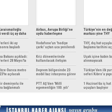
araismailoğlu
Airbus, Avrupa Birliği’ne
Türkiye’nin en değ
 verdi üç ay daha
uydu haberleşme
markası yine THY
z
çözümleri sunuyor
erleri iki ay
Vodafone'un 'hediye
THY, dış hat uçuşla
sonra başladı
çarkı' uçtan uca yenilendi
başlama tarihini aç
ma Bakanı açıkladı:
Kriz dönemlerinde
Uçak içine kabin b
erleri 28 Mayıs'ta
kullanılacak iletişim
alınmayacak
r
yöntemleri rehberi
hazırlandı
bze-Darıca metro
Deprem bölgesinde 23
Türkiye’den ilk yurt
23'te açılacak
mobil baz istasyonu görev
seferi Kıbrıs’a yap
yapıyor
ir demiryolu ile
PTT AŞ'den 'Millî
1 Haziran'da iç hat
ra bağlanmalı
egemenliğin 100. yılı'
uçuşları başlıyor
konulu anma pulu