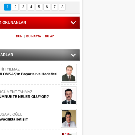
Bilinmeyen 
İşte Meclis'e giren 
nleriyle İstanbul 
600 milletvekilinin 
1
2
3
4
5
6
7
8
Adaları
listesi
K OKUNANLAR
|
|
DÜN
BU HAFTA
BU AY
ZARLAR
TİH YILMAZ
LOMSAŞ'ın Başarısı ve Hedefleri
RCÜMENT TAHMAZ
ÜMRÜKTE NELER OLUYOR?
USA ALİOĞLU
vacılıkta iletişim