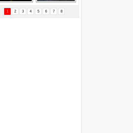
EÇİL ÖZYANIK
Delta uçağına 
Ford Focus RS 
 Değişti?
yıldırım çarptı
(2015)
1
2
3
4
5
6
7
8
DNAN SAKA
iman Kenti Aliağa"
ERİÇ KÖYATASI
yraksız Vatan !