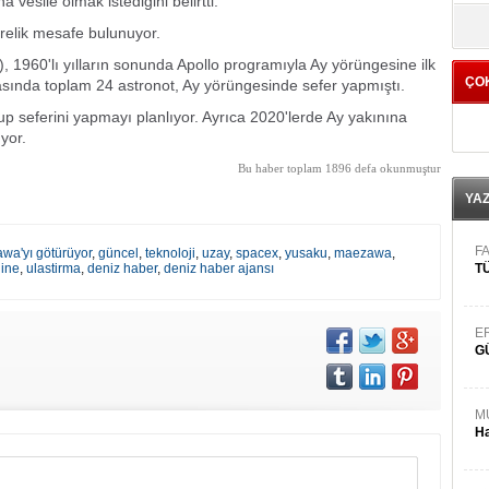
 vesile olmak istediğini belirtti.
yö
relik mesafe bulunuyor.
 1960'lı yılların sonunda Apollo programıyla Ay yörüngesine ilk
ÇO
asında toplam 24 astronot, Ay yörüngesinde sefer yapmıştı.
 seferini yapmayı planlıyor. Ayrıca 2020'lerde Ay yakınına
yor.
Bu haber toplam 1896 defa okunmuştur
YA
FA
wa'yı götürüyor
,
güncel
,
teknoloji
,
uzay
,
spacex
,
yusaku
,
maezawa
,
line
,
ulastirma
,
deniz haber
,
deniz haber ajansı
TÜ
E
G
M
Ha