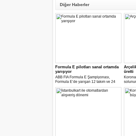
Diğer Haberler
Formula E pilotları sanal ortamda
Arçeli
yarışıyor
üretti
ABB FIA Formula E Şampiyonası,
Korona
Formula E’de yarışan 12 takım ve 24
solunum 
pilot ile birlikte “ABB Formula E Race at
solunum
Home Challenge” organizasyonunda
Biyomed
yarışacak.
ASELS
Mühendi