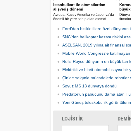
İstanbulkart ile otomatlardan
Korona
alışveriş dönemi
büyük 
Avrupa, Kuzey Amerika ve Japonya'da
Dünya G
önemli bir yere sahip olan otomat
firmala
sektörü Türkiye’de ilk defa Tureks
Mobil 
Uluslararası Fuarcılık tarafından
yapılma
Ford’dan bisikletlilere özel dünyanın il
düzenlenen Otomat Teknolojileri ve Self
Servis Sistemler Fuarı VENDEX
SNC’den helikopter kazası riskini azal
Turkey’de bir araya geldi.
ASELSAN, 2019 yılına ait finansal son
Mobile World Congress'e katılmayan şi
Rolls-Royce dünyanın en büyük fan ka
Elektrikli ve hibrit otomobil sayısı bir
Çin’de salgınla mücadelede robotlar v
Soyuz MS 13 dünyaya döndü
Predatör'ün pabucunu dama atan Tü
Yeni Güneş teleskobu ilk görüntülerin
LOJİSTİK
DEMİ