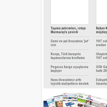
Taşıma yatırımları, rotayı
Bakan K
Marmaray'a çevirdi
müjdeyi
ücretsi
Gemi ve yat ihracatına 'jet'
YHT sef
izin
aradan 
Rusya, Türk karayolu
Ulaştır
taşımacılarına kısıtlama
YHT sef
getirebilir
başlıyo
Pegasus kargo uçuşlarına
OSB-Ge
başlıyor
hattı 20
Hava ihracatımız arttı
Eskişeh
lojistik maliyetlere destek
limanla
gerek