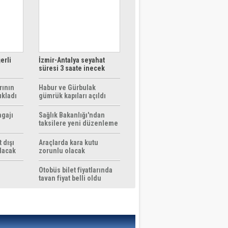
erli
İzmir-Antalya seyahat
süresi 3 saate inecek
rının
Habur ve Gürbulak
ıkladı
gümrük kapıları açıldı
agajı
Sağlık Bakanlığı'ndan
taksilere yeni düzenleme
 dışı
Araçlarda kara kutu
ılacak
zorunlu olacak
Otobüs bilet fiyatlarında
tavan fiyat belli oldu