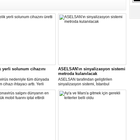
S
Ne
A
"L
M
Ba
k yerli solunum cihazını
ASELSAN'ın sinyalizasyon sistemi
metroda kulanılacak
virüs nedeniyle tüm dünyada
ASELSAN tarafından geliştirilen
cihazı ihtayacı arttı. Yerli
sinyalizasyon sistemi, İstanbul
 cihazı için ilk çalışmayı, Biosys
metrosunda kullanılacak.
ikal tasarladı, Arçelik üretti.
AN ve Baykar Savunma
sleri teknik destek verdi.