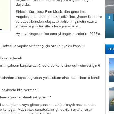
duyurdu.
Şirketin Kurucusu Elon Musk, dün gece Los
Angeles'ta düzenlenen özel etkinlikte, Japon iş adamı
1
ve davetlilerinden oluşacak kafilenin şirketin uzaya
yollayacağı ilk turistler olacağını açıkladı.
Ay'ın yörüngesini kat etmeyi öngören seferin, 2023'te
keti ile yapılacak fırlatış için özel bir yolcu kapsülü
FOT
 davet edecek
ını şahsen karşılayacağı seferde kendisine eşlik etmesi için 6
cılardan oluşacak grubun yolculuktan alacakları ilhamla kendi
Tü
 hakkında bilgi vermedi.
larına vesile olmak istiyorum"
 sanatçılar, uzaya gitme şansına sahip olsaydı nasıl eserler
ye konuşan Maezawa, sanatçıların içindekileri uyandırarak