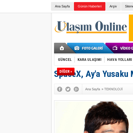
Ana Sayfa
Günün Haberleri
Arşiv
Siten
GÜNCEL
KARA ULAŞIMI
HAVA YOLLARI
SpaceX, Ay'a Yusaku 
DİĞER »
Ana Sayfa
»
TEKNOLOJİ