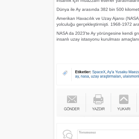
insanlık için muazzam eserler yaratmalarına
Dünya ile Ay arasında 382 bin 500 kilomet
Amerikan Havacılık ve Uzay Ajansı (NASA),
yolculuğu gerçekleştirmişti. 1968-1972 ar
NASA da 2023'te Ay yörüngesine kendi grup
insanlı uzay istasyonu kurulması amaçlanı
Etiketler:
SpaceX
,
Ay'a Yusaku Maeza
ay
,
nasa
,
uzay araştırmaları
,
ulaismon