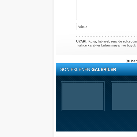
UYARI:
Küfür, hakaret, rencide edici cümle
Türkçe karakter kullanılmayan ve büyük 
Bu hab
SON EKLENEN
GALERİLER