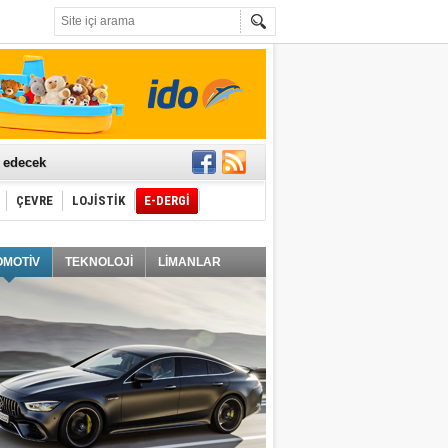
t edecek
ÇEVRE
LOJİSTİK
E-DERGİ
ğlayacak
OMOTİV
TEKNOLOJİ
LİMANLAR
i