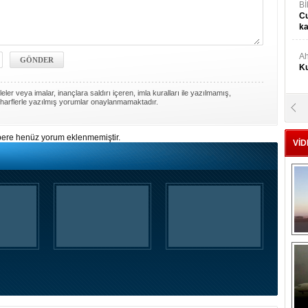
Bİ
Cu
ka
Ah
Ku
ler veya imalar, inançlara saldırı içeren, imla kuralları ile yazılmamış,
harflerle yazılmış yorumlar onaylanmamaktadır.
M
Ku
ere henüz yorum eklenmemiştir.
VİD
M.
Ya
Mu
Si
A
Ge