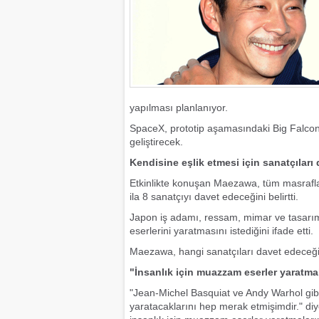
yapılması planlanıyor.
SpaceX, prototip aşamasındaki Big Falcon Ro
geliştirecek.
Kendisine eşlik etmesi için sanatçıları
Etkinlikte konuşan Maezawa, tüm masraflar
ila 8 sanatçıyı davet edeceğini belirtti.
Japon iş adamı, ressam, mimar ve tasarım
eserlerini yaratmasını istediğini ifade etti.
Maezawa, hangi sanatçıları davet edeceği
"İnsanlık için muazzam eserler yaratma
"Jean-Michel Basquiat ve Andy Warhol gibi
yaratacaklarını hep merak etmişimdir." di