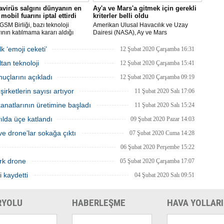
virüs salgını dünyanın en
Ay'a ve Mars'a gitmek için gerekli
mobil fuarını iptal ettirdi
kriterler belli oldu
SM Birliği, bazı teknoloji
Amerikan Ulusal Havacılık ve Uzay
rının katılmama kararı aldığı
Dairesi (NASA), Ay ve Mars
Dünya Kongresi'nin
görevlerinde yer alacak yeni astronotlar
yacağını açıkladı.
için ilan verdi.
k ‘emoji ceketi’
12 Şubat 2020 Çarşamba 16:31
tan teknoloji
12 Şubat 2020 Çarşamba 15:41
uçlarını açıkladı
12 Şubat 2020 Çarşamba 09:19
rketlerin sayısı artıyor
11 Şubat 2020 Salı 17:06
natlarının üretimine başladı
11 Şubat 2020 Salı 15:24
 yılda üçe katlandı
09 Şubat 2020 Pazar 14:03
e drone’lar sokağa çıktı
07 Şubat 2020 Cuma 14:28
06 Şubat 2020 Perşembe 15:22
rk drone
05 Şubat 2020 Çarşamba 17:07
i kaydetti
04 Şubat 2020 Salı 09:51
RYOLU
HABERLEŞME
HAVA YOLLARI