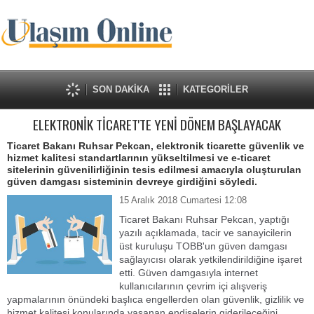
SON DAKİKA
KATEGORİLER
ELEKTRONİK TİCARET'TE YENİ DÖNEM BAŞLAYACAK
Ticaret Bakanı Ruhsar Pekcan, elektronik ticarette güvenlik ve
hizmet kalitesi standartlarının yükseltilmesi ve e-ticaret
sitelerinin güvenilirliğinin tesis edilmesi amacıyla oluşturulan
güven damgası sisteminin devreye girdiğini söyledi.
15 Aralık 2018 Cumartesi 12:08
Ticaret Bakanı Ruhsar Pekcan, yaptığı
yazılı açıklamada, tacir ve sanayicilerin
üst kuruluşu TOBB'un güven damgası
sağlayıcısı olarak yetkilendirildiğine işaret
etti. Güven damgasıyla internet
kullanıcılarının çevrim içi alışveriş
yapmalarının önündeki başlıca engellerden olan güvenlik, gizlilik ve
hizmet kalitesi konularında yaşanan endişelerin giderileceğini