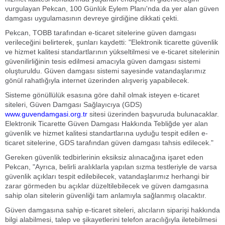
vurgulayan Pekcan, 100 Günlük Eylem Planı'nda da yer alan güven
damgası uygulamasının devreye girdiğine dikkati çekti.
Pekcan, TOBB tarafından e-ticaret sitelerine güven damgası
verileceğini belirterek, şunları kaydetti: "Elektronik ticarette güvenlik
ve hizmet kalitesi standartlarının yükseltilmesi ve e-ticaret sitelerinin
güvenilirliğinin tesis edilmesi amacıyla güven damgası sistemi
oluşturuldu. Güven damgası sistemi sayesinde vatandaşlarımız
gönül rahatlığıyla internet üzerinden alışveriş yapabilecek.
Sisteme gönüllülük esasına göre dahil olmak isteyen e-ticaret
siteleri, Güven Damgası Sağlayıcıya (GDS)
www.guvendamgasi.org.tr
sitesi üzerinden başvuruda bulunacaklar.
Elektronik Ticarette Güven Damgası Hakkında Tebliğde yer alan
güvenlik ve hizmet kalitesi standartlarına uyduğu tespit edilen e-
ticaret sitelerine, GDS tarafından güven damgası tahsis edilecek."
Gereken güvenlik tedbirlerinin eksiksiz alınacağına işaret eden
Pekcan, "Ayrıca, belirli aralıklarla yapılan sızma testleriyle de varsa
güvenlik açıkları tespit edilebilecek, vatandaşlarımız herhangi bir
zarar görmeden bu açıklar düzeltilebilecek ve güven damgasına
sahip olan sitelerin güvenliği tam anlamıyla sağlanmış olacaktır.
Güven damgasına sahip e-ticaret siteleri, alıcıların siparişi hakkında
bilgi alabilmesi, talep ve şikayetlerini telefon aracılığıyla iletebilmesi