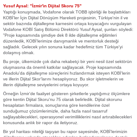
Yusuf Aysal: "İzmir'in Dijital Skoru 75"
Yaptığı konuşmada, Vodafone olarak TOBB işbirliği ile başlattıkları
KOBİ'ler İçin Dijital Dönüşüm Hareketi projesinin, Türkiye'nin il ve
sektör bazında dijitalleşme karnesini ortaya koyacağını vurgulayan
Vodafone KOBİ Satış Bölümü Direktörü Yusuf Aysal, şunları söyledi:
"Proje kapsamında şimdiye dek 8 ilde dijitalleşme eğitimleri
düzenledik, KOBİ'lerimize danışmanlık ve mentorluk desteği
sağladık. Gelecek yılın sonuna kadar hedefimiz tüm Türkiye'yi
dolaşmış olmak.
Bu proje, ülkemizde çok daha rekabetçi bir yeni nesil özel sektörün
oluşmasına da önemli katkılar sağlayacak. Proje kapsamında
Anadolu'da dijitalleşme süreçlerini hızlandırmak isteyen KOBİ'lerin
ve illerin Dijital Skor'larını hesaplıyoruz. Bu skor işletmelerin ve
illerin dijitalleşme seviyelerini ortaya koyuyor.
Örneğin İzmir'de faaliyet gösteren şirketlerle yaptığımız ölçümlere
göre kentin Dijital Skoru'nu 75 olarak belirledik. Dijital skorunu
hesaplatan firmalara, sonuçlarına göre kendilerine özel
sunduğumuz çözümlerimizle, daha fazla nasıl tasarruf
sağlayabilecekleri, operasyonel verimliliklerini nasıl artırabilecekleri
konusunda anlık bir rapor da iletiyoruz.
Bir yol haritası niteliği taşıyan bu rapor sayesinde, KOBİ'lerimizin