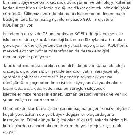
bilimsel bilgiyi ekonomik kazanca dönüştüren ve teknolojiyi kullanan
kadar, üretebilen ülkelerde olduğuna dikkat çekerek, sözlerini şöyle
sürdürdü: "Ülkemiz özelinde ekonomik kalkınmanın dinamosuna
baktığımızda karşımıza girişimlerin yüzde 99.8'ini oluşturan
KOBİ'ler çıkıyor.
İstihdamın da yüzde 73'ünü sırtlayan KOBİ'lerin geleneksel aile
işletmelerinden çıkarak teknoloji kullanma düzeylerini artırmaları
gerekiyor. Teknolojik yeteneklerini yükseltmeye çalışan KOBİ'lerin,
merkezi ekonomi yönetimi tarafından da desteklendiğini
memnuniyetle görüyoruz.
Tabii unutulmaması gereken önemli bir konu var, daha teknolojik
olacağız diye, plansız bir şekilde teknoloji yatırımları yapmak,
yarardan çok zarar getirebilir. İşletmenin teknolojik yapısal
dönüşümüne geçmeden önce iyi bir ihtiyaç analizi yapılmalıdır.
Bizim Oda olarak da hedefimiz, bu süreçleri izleyecek
işletmelerimize rehberlik etmek, uzman desteği vermek ve yenilik
yapması için cesaret vermek.
Günümüzde klasik aile işletmelerinin başına geçen ikinci ve üçüncü
kuşak yöneticilerin de çok büyük değişimler oluşturduğuna
inanıyorum. Dijital dünya ile iç içe olan Y kuşağı aslında bizim gibi
kuruluşlardan cesaret alırken, bizlere de yeni projeler için ufuk
açıyor".