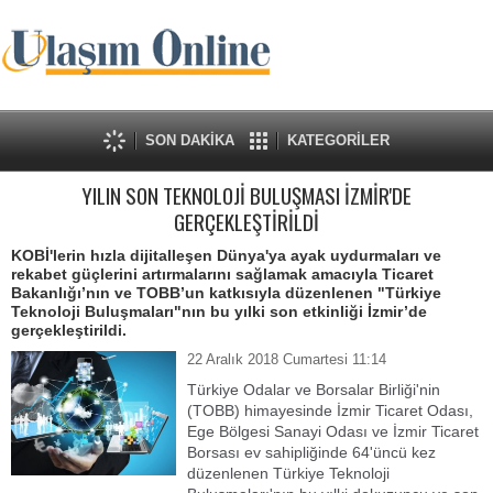
SON DAKİKA
KATEGORİLER
YILIN SON TEKNOLOJİ BULUŞMASI İZMİR'DE
GERÇEKLEŞTİRİLDİ
KOBİ'lerin hızla dijitalleşen Dünya'ya ayak uydurmaları ve
rekabet güçlerini artırmalarını sağlamak amacıyla Ticaret
Bakanlığı’nın ve TOBB’un katkısıyla düzenlenen "Türkiye
Teknoloji Buluşmaları"nın bu yılki son etkinliği İzmir’de
gerçekleştirildi.
22 Aralık 2018 Cumartesi 11:14
Türkiye Odalar ve Borsalar Birliği'nin
(TOBB) himayesinde İzmir Ticaret Odası,
Ege Bölgesi Sanayi Odası ve İzmir Ticaret
Borsası ev sahipliğinde 64'üncü kez
düzenlenen Türkiye Teknoloji