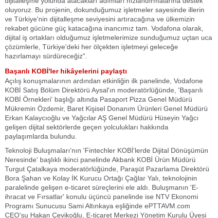
dijitalleşme yolunda atacakları adımları hızlandırmalarına destek
oluyoruz. Bu projenin, dokunduğumuz işletmeler sayesinde illerin
ve Türkiye'nin dijitalleşme seviyesini artıracağına ve ülkemizin
rekabet gücüne güç katacağına inancımız tam. Vodafona olarak,
dijital iş ortakları olduğumuz işletmelerimize sunduğumuz uçtan uca
çözümlerle, Türkiye'deki her ölçekten işletmeyi geleceğe
hazırlamayı sürdüreceğiz".
Başarılı KOBİ'ler hikâyelerini paylaştı
Açılış konuşmalarının ardından etkinliğin ilk panelinde, Vodafone
KOBİ Satış Bölüm Direktörü Aysal'ın moderatörlüğünde, 'Başarılı
KOBİ Örnekleri' başlığı altında Pasaport Pizza Genel Müdürü
Mükremin Özdemir, Baret Kişisel Donanım Ürünleri Genel Müdürü
Erkan Kalaycıoğlu ve Yağcılar AŞ Genel Müdürü Hüseyin Yağcı
gelişen dijital sektörlerde geçen yolculukları hakkında
paylaşımlarda bulundu.
Teknoloji Buluşmaları'nın 'Fintechler KOBİ'lerde Dijital Dönüşümün
Neresinde' başlıklı ikinci panelinde Akbank KOBİ Ürün Müdürü
Turgut Çatalkaya moderatörlüğünde, Paraşüt Pazarlama Direktörü
Bora Şahan ve Kolay İK Kurucu Ortağı Çağlar Yalı, teknolojinin
paralelinde gelişen e-ticaret süreçlerini ele aldı. Buluşmanın 'E-
ihracat ve Fırsatlar' konulu üçüncü panelinde ise NTV Ekonomi
Programı Sunucusu Sami Altınkaya eşliğinde ePTTAVM.com
CEO'su Hakan Çevikoğlu, E-ticaret Merkezi Yönetim Kurulu Üyesi