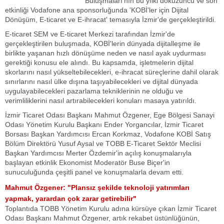
Buluşmaları'nın bu yılki dokuzuncu ve son
etkinliği Vodafone ana sponsorluğunda 'KOBİ'ler için Dijital
Dönüşüm, E-ticaret ve E-ihracat' temasıyla İzmir'de gerçekleştirildi.
E-ticaret SEM ve E-ticaret Merkezi tarafından İzmir'de
gerçekleştirilen buluşmada, KOBİ'lerin dünyada dijitalleşme ile
birlikte yaşanan hızlı dönüşüme neden ve nasıl ayak uydurması
gerektiği konusu ele alındı. Bu kapsamda, işletmelerin dijital
skorlarını nasıl yükseltebilecekleri, e-ihracat süreçlerine dahil olarak
sınırlarını nasıl ülke dışına taşıyabilecekleri ve dijital dünyada
uygulayabilecekleri pazarlama tekniklerinin ne olduğu ve
verimliliklerini nasıl artırabilecekleri konuları masaya yatırıldı.
İzmir Ticaret Odası Başkanı Mahmut Özgener, Ege Bölgesi Sanayi
Odası Yönetim Kurulu Başkanı Ender Yorgancılar, İzmir Ticaret
Borsası Başkan Yardımcısı Ercan Korkmaz, Vodafone KOBİ Satış
Bölüm Direktörü Yusuf Aysal ve TOBB E-Ticaret Sektör Meclisi
Başkan Yardımcısı Merter Özdemir'in açılış konuşmalarıyla
başlayan etkinlik Ekonomist Moderatör Buse Biçer'in
sunuculuğunda çeşitli panel ve konuşmalarla devam etti.
Mahmut Özgener: "Plansız şekilde teknoloji yatırımları
yapmak, yarardan çok zarar getirebilir"
Toplantıda TOBB Yönetim Kurulu adına kürsüye çıkan İzmir Ticaret
Odası Başkanı Mahmut Özgener, artık rekabet üstünlüğünün,