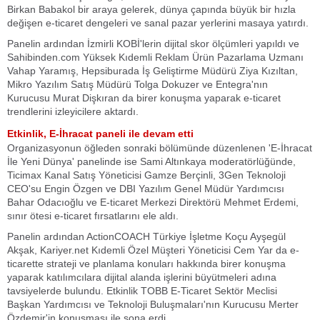
Birkan Babakol bir araya gelerek, dünya çapında büyük bir hızla
değişen e-ticaret dengeleri ve sanal pazar yerlerini masaya yatırdı.
Panelin ardından İzmirli KOBİ'lerin dijital skor ölçümleri yapıldı ve
Sahibinden.com Yüksek Kıdemli Reklam Ürün Pazarlama Uzmanı
Vahap Yaramış, Hepsiburada İş Geliştirme Müdürü Ziya Kızıltan,
Mikro Yazılım Satış Müdürü Tolga Dokuzer ve Entegra'nın
Kurucusu Murat Dişkıran da birer konuşma yaparak e-ticaret
trendlerini izleyicilere aktardı.
Etkinlik, E-İhracat paneli ile devam etti
Organizasyonun öğleden sonraki bölümünde düzenlenen 'E-İhracat
İle Yeni Dünya' panelinde ise Sami Altınkaya moderatörlüğünde,
Ticimax Kanal Satış Yöneticisi Gamze Berçinli, 3Gen Teknoloji
CEO'su Engin Özgen ve DBI Yazılım Genel Müdür Yardımcısı
Bahar Odacıoğlu ve E-ticaret Merkezi Direktörü Mehmet Erdemi,
sınır ötesi e-ticaret fırsatlarını ele aldı.
Panelin ardından ActionCOACH Türkiye İşletme Koçu Ayşegül
Akşak, Kariyer.net Kıdemli Özel Müşteri Yöneticisi Cem Yar da e-
ticarette strateji ve planlama konuları hakkında birer konuşma
yaparak katılımcılara dijital alanda işlerini büyütmeleri adına
tavsiyelerde bulundu. Etkinlik TOBB E-Ticaret Sektör Meclisi
Başkan Yardımcısı ve Teknoloji Buluşmaları'nın Kurucusu Merter
Özdemir'in konuşması ile sona erdi.