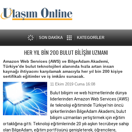
SON DAKİKA
KATEGORİLER
HER YIL BİN 200 BULUT BİLİŞİM UZMANI
Amazon Web Services (AWS) ve BilgeAdam Akademi,
Türkiye’de bulut teknolojileri alanında hızla artan insan
kaynağı ihtiyacını karşılamak amacıyla her yıl bin 200 kişiye
sertifikalı eğitimler ve iş imkânı sunacak.
11 Ekim 2019 Cuma 16:08
Bulut bilişim ve web hizmetlerinde dünya
liderlerinden Amazon Web Services (AWS)
ile teknoloji eğitiminde Türkiye'nin öncü
şirketlerinden BilgeAdam Akademi, bulut
bilişim uzmanları yetiştirmek için eğitim
ortaklığına gitti. Teknoloji eğitimlerinde 20 yılı aşkın tecrübeye sahip
olan BilgeAdam, eğitim portföyünü genişleterek; öğrencilere,