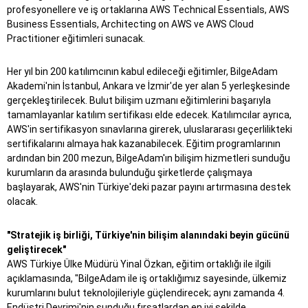
profesyonellere ve iş ortaklarına AWS Technical Essentials, AWS
Business Essentials, Architecting on AWS ve AWS Cloud
Practitioner eğitimleri sunacak.
Her yıl bin 200 katılımcının kabul edileceği eğitimler, BilgeAdam
Akademi'nin İstanbul, Ankara ve İzmir'de yer alan 5 yerleşkesinde
gerçekleştirilecek. Bulut bilişim uzmanı eğitimlerini başarıyla
tamamlayanlar katılım sertifikası elde edecek. Katılımcılar ayrıca,
AWS'in sertifikasyon sınavlarına girerek, uluslararası geçerlilikteki
sertifikalarını almaya hak kazanabilecek. Eğitim programlarının
ardından bin 200 mezun, BilgeAdam'ın bilişim hizmetleri sunduğu
kurumların da arasında bulunduğu şirketlerde çalışmaya
başlayarak, AWS'nin Türkiye'deki pazar payını artırmasına destek
olacak.
"Stratejik iş birliği, Türkiye'nin bilişim alanındaki beyin gücünü
geliştirecek"
AWS Türkiye Ülke Müdürü Yinal Özkan, eğitim ortaklığı ile ilgili
açıklamasında, "BilgeAdam ile iş ortaklığımız sayesinde, ülkemiz
kurumlarını bulut teknolojileriyle güçlendirecek; aynı zamanda 4.
Endüstri Devrimi'nin sunduğu fırsatlardan en iyi şekilde