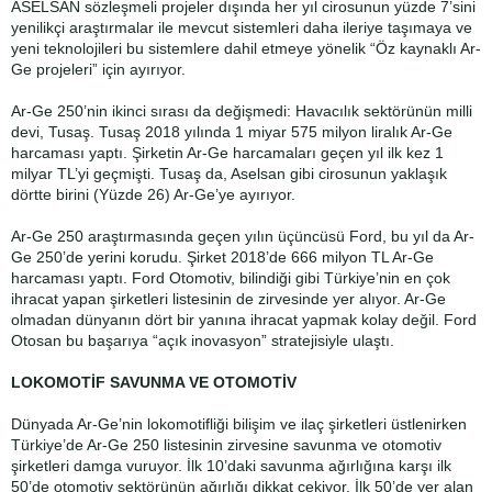
ASELSAN sözleşmeli projeler dışında her yıl cirosunun yüzde 7’sini
yenilikçi araştırmalar ile mevcut sistemleri daha ileriye taşımaya ve
yeni teknolojileri bu sistemlere dahil etmeye yönelik “Öz kaynaklı Ar-
Ge projeleri” için ayırıyor.
Ar-Ge 250’nin ikinci sırası da değişmedi: Havacılık sektörünün milli
devi, Tusaş. Tusaş 2018 yılında 1 miyar 575 milyon liralık Ar-Ge
harcaması yaptı. Şirketin Ar-Ge harcamaları geçen yıl ilk kez 1
milyar TL’yi geçmişti. Tusaş da, Aselsan gibi cirosunun yaklaşık
dörtte birini (Yüzde 26) Ar-Ge’ye ayırıyor.
Ar-Ge 250 araştırmasında geçen yılın üçüncüsü Ford, bu yıl da Ar-
Ge 250’de yerini korudu. Şirket 2018’de 666 milyon TL Ar-Ge
harcaması yaptı. Ford Otomotiv, bilindiği gibi Türkiye’nin en çok
ihracat yapan şirketleri listesinin de zirvesinde yer alıyor. Ar-Ge
olmadan dünyanın dört bir yanına ihracat yapmak kolay değil. Ford
Otosan bu başarıya “açık inovasyon” stratejisiyle ulaştı.
LOKOMOTİF SAVUNMA VE OTOMOTİV
Dünyada Ar-Ge’nin lokomotifliği bilişim ve ilaç şirketleri üstlenirken
Türkiye’de Ar-Ge 250 listesinin zirvesine savunma ve otomotiv
şirketleri damga vuruyor. İlk 10’daki savunma ağırlığına karşı ilk
50’de otomotiv sektörünün ağırlığı dikkat çekiyor. İlk 50’de yer alan