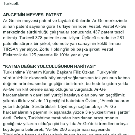
Turkcell.
AR-GE’NİN MEYVESİ PATENT
Ar-Ge’nin meyvesi patent ve faydalı ürünlerdir. Ar-Ge merkezinde
alınan patent sayısına göre Türkiye’nin lideri Vestel. Vestel Ar-Ge
merkezinde sürdürdüğü çalışmalar sonucunda 437 patent tescil
ettirmiş. Turkcell 378 patentle onu izliyor. Üçüncü sırada ise 281
patentle sürpriz bir şirket, otomotiv yan sanayinin köklü firması
TIRSAN yer alıyor. Zorlu Holding’in bir başka şirketi Vestel
Elektronik de 125 patentle ilk 10’da yer alıyor.
“KATMA DEĞER YOLCULUĞUNUN HARİTASI”
Turkishtime Yönetim Kurulu Başkanı Filiz Özkan, Türkiye’nin
sürdürülebilir ekonomik büyümeyi sağlamasının tek yolunun katma
değerin artırılmasından geçtiğini belirterek, bu hedefe giden yolda
Ar-Ge’nin kilit öneme sahip olduğunu vurguladı. Ar-Ge
harcamalarının gayri safi yurtiçi hasılaya olan payının geçtiğimiz
yıllarda ilk kez yüzde 1’i geçtiğini hatırlatan Özkan, “Ancak bu oran
yeterli değildir. Sürdürülebilir büyümeyi sağlamak için Ar-Ge
harcamalarının payının ilk aşamada yüzde 3’e yükseltilmesi şarttır”
dedi. Özkan, Turkishtime tarafından hazırlanan araştırmanın
geçtiğimiz yıllarda olduğu gibi bu yıl da Ar-Ge’deki trendleri ortaya
koyduğunu belirterek, “Ar-Ge 250 araştırması sayesinde