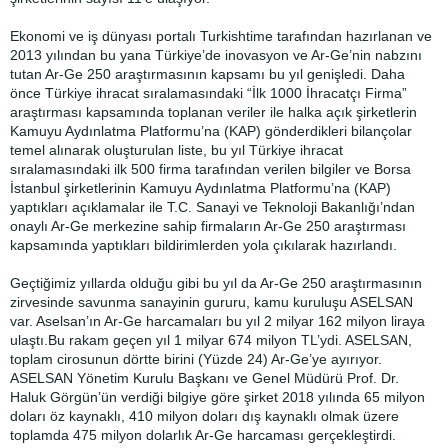
Ekonomi ve iş dünyası portalı Turkishtime tarafından hazırlanan ve
2013 yılından bu yana Türkiye’de inovasyon ve Ar-Ge’nin nabzını
tutan Ar-Ge 250 araştırmasının kapsamı bu yıl genişledi. Daha
önce Türkiye ihracat sıralamasındaki “İlk 1000 İhracatçı Firma”
araştırması kapsamında toplanan veriler ile halka açık şirketlerin
Kamuyu Aydınlatma Platformu’na (KAP) gönderdikleri bilançolar
temel alınarak oluşturulan liste, bu yıl Türkiye ihracat
sıralamasındaki ilk 500 firma tarafından verilen bilgiler ve Borsa
İstanbul şirketlerinin Kamuyu Aydınlatma Platformu’na (KAP)
yaptıkları açıklamalar ile T.C. Sanayi ve Teknoloji Bakanlığı’ndan
onaylı Ar-Ge merkezine sahip firmaların Ar-Ge 250 araştırması
kapsamında yaptıkları bildirimlerden yola çıkılarak hazırlandı.
Geçtiğimiz yıllarda olduğu gibi bu yıl da Ar-Ge 250 araştırmasının
zirvesinde savunma sanayinin gururu, kamu kuruluşu ASELSAN
var. Aselsan’ın Ar-Ge harcamaları bu yıl 2 milyar 162 milyon liraya
ulaştı.Bu rakam geçen yıl 1 milyar 674 milyon TL’ydi. ASELSAN,
toplam cirosunun dörtte birini (Yüzde 24) Ar-Ge’ye ayırıyor.
ASELSAN Yönetim Kurulu Başkanı ve Genel Müdürü Prof. Dr.
Haluk Görgün’ün verdiği bilgiye göre şirket 2018 yılında 65 milyon
doları öz kaynaklı, 410 milyon doları dış kaynaklı olmak üzere
toplamda 475 milyon dolarlık Ar-Ge harcaması gerçekleştirdi.