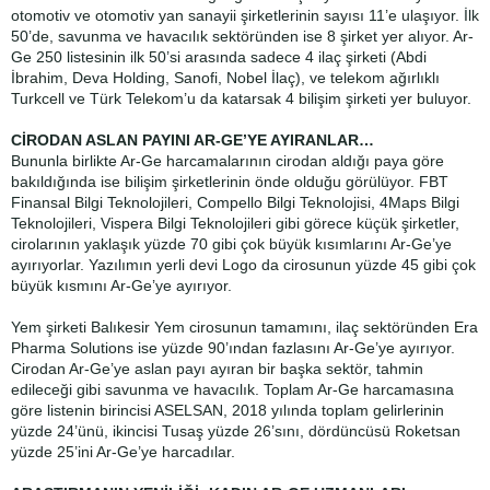
otomotiv ve otomotiv yan sanayii şirketlerinin sayısı 11’e ulaşıyor. İlk
50’de, savunma ve havacılık sektöründen ise 8 şirket yer alıyor. Ar-
Ge 250 listesinin ilk 50’si arasında sadece 4 ilaç şirketi (Abdi
İbrahim, Deva Holding, Sanofi, Nobel İlaç), ve telekom ağırlıklı
Turkcell ve Türk Telekom’u da katarsak 4 bilişim şirketi yer buluyor.
CİRODAN ASLAN PAYINI AR-GE’YE AYIRANLAR…
Bununla birlikte Ar-Ge harcamalarının cirodan aldığı paya göre
bakıldığında ise bilişim şirketlerinin önde olduğu görülüyor. FBT
Finansal Bilgi Teknolojileri, Compello Bilgi Teknolojisi, 4Maps Bilgi
Teknolojileri, Vispera Bilgi Teknolojileri gibi görece küçük şirketler,
cirolarının yaklaşık yüzde 70 gibi çok büyük kısımlarını Ar-Ge’ye
ayırıyorlar. Yazılımın yerli devi Logo da cirosunun yüzde 45 gibi çok
büyük kısmını Ar-Ge’ye ayırıyor.
Yem şirketi Balıkesir Yem cirosunun tamamını, ilaç sektöründen Era
Pharma Solutions ise yüzde 90’ından fazlasını Ar-Ge’ye ayırıyor.
Cirodan Ar-Ge’ye aslan payı ayıran bir başka sektör, tahmin
edileceği gibi savunma ve havacılık. Toplam Ar-Ge harcamasına
göre listenin birincisi ASELSAN, 2018 yılında toplam gelirlerinin
yüzde 24’ünü, ikincisi Tusaş yüzde 26’sını, dördüncüsü Roketsan
yüzde 25’ini Ar-Ge’ye harcadılar.