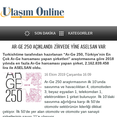
SON DAKİKA
KATEGORİLER
AR-GE 250 AÇIKLANDI: ZİRVEDE YİNE ASELSAN VAR
Turkishtime tarafından hazırlanan “Ar-Ge 250, Türkiye’nin En
Çok Ar-Ge harcaması yapan şirketleri” araştırmasına göre 2018
yılında en fazla Ar-Ge harcaması yapan şirket, 2.162.839.458
lira ile ASELSAN oldu.
16 Ekim 2019 Çarşamba 16:09
Ar-Ge 250 araştırmasının ilk 10’unda
savunma ve havacılıktan 4, otomotivden
3, beyaz eşyadan 1, telekomdan 1,
elektronikten 1 şirket bulunuyor. İlk 10’daki
savunma ağırlığına karşı ilk 50’de
otomotiv sektörünün liderliği dikkat
çekiyor. İlk 50’de yer alan otomotiv ve otomotiv yan sanayii
şirketlerinin sayısı 11’e ulaşıyor.