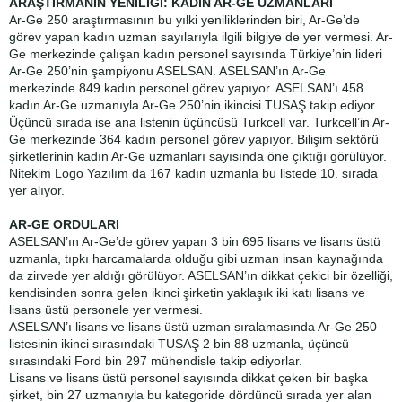
ARAŞTIRMANIN YENİLİĞİ: KADIN AR-GE UZMANLARI
Ar-Ge 250 araştırmasının bu yılki yeniliklerinden biri, Ar-Ge’de
görev yapan kadın uzman sayılarıyla ilgili bilgiye de yer vermesi. Ar-
Ge merkezinde çalışan kadın personel sayısında Türkiye’nin lideri
Ar-Ge 250’nin şampiyonu ASELSAN. ASELSAN’ın Ar-Ge
merkezinde 849 kadın personel görev yapıyor. ASELSAN’ı 458
kadın Ar-Ge uzmanıyla Ar-Ge 250’nin ikincisi TUSAŞ takip ediyor.
Üçüncü sırada ise ana listenin üçüncüsü Turkcell var. Turkcell’in Ar-
Ge merkezinde 364 kadın personel görev yapıyor. Bilişim sektörü
şirketlerinin kadın Ar-Ge uzmanları sayısında öne çıktığı görülüyor.
Nitekim Logo Yazılım da 167 kadın uzmanla bu listede 10. sırada
yer alıyor.
AR-GE ORDULARI
ASELSAN’ın Ar-Ge’de görev yapan 3 bin 695 lisans ve lisans üstü
uzmanla, tıpkı harcamalarda olduğu gibi uzman insan kaynağında
da zirvede yer aldığı görülüyor. ASELSAN’ın dikkat çekici bir özelliği,
kendisinden sonra gelen ikinci şirketin yaklaşık iki katı lisans ve
lisans üstü personele yer vermesi.
ASELSAN’ı lisans ve lisans üstü uzman sıralamasında Ar-Ge 250
listesinin ikinci sırasındaki TUSAŞ 2 bin 88 uzmanla, üçüncü
sırasındaki Ford bin 297 mühendisle takip ediyorlar.
Lisans ve lisans üstü personel sayısında dikkat çeken bir başka
şirket, bin 27 uzmanıyla bu kategoride dördüncü sırada yer alan