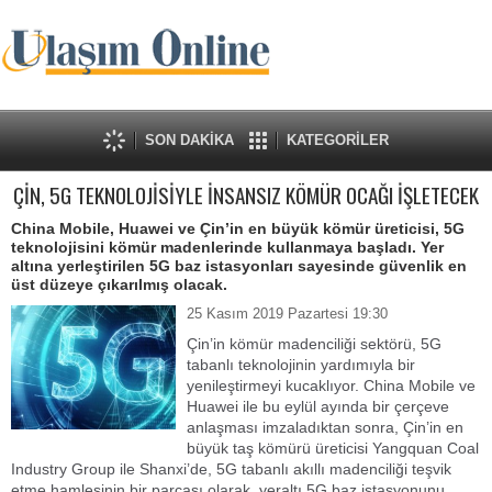
SON DAKİKA
KATEGORİLER
ÇİN, 5G TEKNOLOJİSİYLE İNSANSIZ KÖMÜR OCAĞI İŞLETECEK
China Mobile, Huawei ve Çin’in en büyük kömür üreticisi, 5G
teknolojisini kömür madenlerinde kullanmaya başladı. Yer
altına yerleştirilen 5G baz istasyonları sayesinde güvenlik en
üst düzeye çıkarılmış olacak.
25 Kasım 2019 Pazartesi 19:30
Çin’in kömür madenciliği sektörü, 5G
tabanlı teknolojinin yardımıyla bir
yenileştirmeyi kucaklıyor. China Mobile ve
Huawei ile bu eylül ayında bir çerçeve
anlaşması imzaladıktan sonra, Çin’in en
büyük taş kömürü üreticisi Yangquan Coal
Industry Group ile Shanxi’de, 5G tabanlı akıllı madenciliği teşvik
etme hamlesinin bir parçası olarak, yeraltı 5G baz istasyonunu