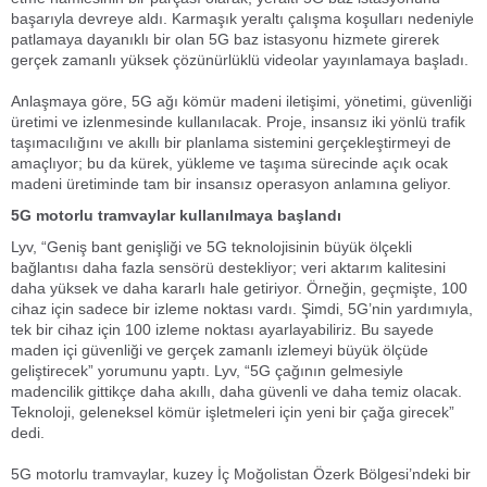
başarıyla devreye aldı. Karmaşık yeraltı çalışma koşulları nedeniyle
patlamaya dayanıklı bir olan 5G baz istasyonu hizmete girerek
gerçek zamanlı yüksek çözünürlüklü videolar yayınlamaya başladı.
Anlaşmaya göre, 5G ağı kömür madeni iletişimi, yönetimi, güvenliği
üretimi ve izlenmesinde kullanılacak. Proje, insansız iki yönlü trafik
taşımacılığını ve akıllı bir planlama sistemini gerçekleştirmeyi de
amaçlıyor; bu da kürek, yükleme ve taşıma sürecinde açık ocak
madeni üretiminde tam bir insansız operasyon anlamına geliyor.
5G motorlu tramvaylar kullanılmaya başlandı
Lyv, “Geniş bant genişliği ve 5G teknolojisinin büyük ölçekli
bağlantısı daha fazla sensörü destekliyor; veri aktarım kalitesini
daha yüksek ve daha kararlı hale getiriyor. Örneğin, geçmişte, 100
cihaz için sadece bir izleme noktası vardı. Şimdi, 5G’nin yardımıyla,
tek bir cihaz için 100 izleme noktası ayarlayabiliriz. Bu sayede
maden içi güvenliği ve gerçek zamanlı izlemeyi büyük ölçüde
geliştirecek” yorumunu yaptı. Lyv, “5G çağının gelmesiyle
madencilik gittikçe daha akıllı, daha güvenli ve daha temiz olacak.
Teknoloji, geleneksel kömür işletmeleri için yeni bir çağa girecek”
dedi.
5G motorlu tramvaylar, kuzey İç Moğolistan Özerk Bölgesi’ndeki bir