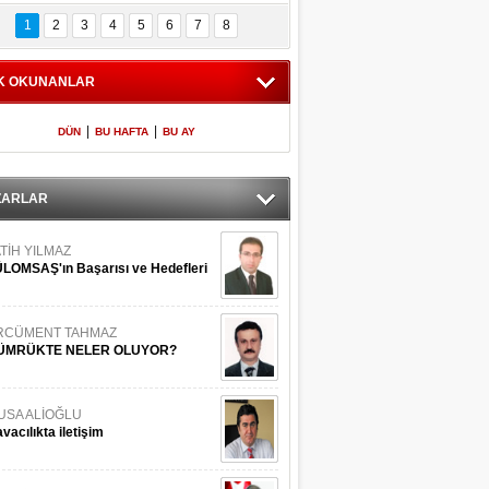
Bilinmeyen 
İşte Meclis'e giren 
nleriyle İstanbul 
600 milletvekilinin 
1
2
3
4
5
6
7
8
Adaları
listesi
K OKUNANLAR
|
|
DÜN
BU HAFTA
BU AY
ZARLAR
TİH YILMAZ
LOMSAŞ'ın Başarısı ve Hedefleri
RCÜMENT TAHMAZ
ÜMRÜKTE NELER OLUYOR?
USA ALİOĞLU
vacılıkta iletişim