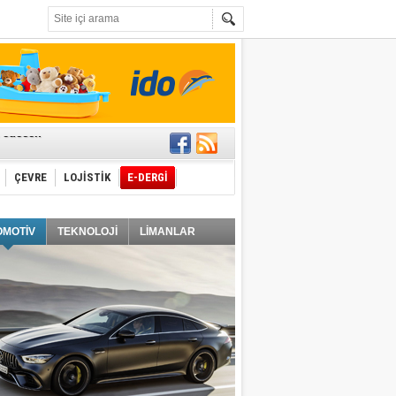
t edecek
ÇEVRE
LOJİSTİK
E-DERGİ
ğlayacak
OMOTİV
TEKNOLOJİ
LİMANLAR
i