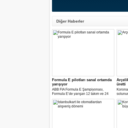
Diğer Haberler
Formula E pilotları sanal ortamda
Arçeli
yarışıyor
üretti
ABB FIA Formula E Şampiyonası,
Korona
Formula E’de yarışan 12 takım ve 24
solunum 
pilot ile birlikte “ABB Formula E Race at
solunum
Home Challenge” organizasyonunda
Biyomed
yarışacak.
ASELS
Mühendi