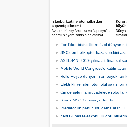
İstanbulkart ile otomatlardan
Korona
alışveriş dönemi
büyük 
Avrupa, Kuzey Amerika ve Japonya'da
Dünya G
önemli bir yere sahip olan otomat
firmala
sektörü Türkiye’de ilk defa Tureks
Mobil 
Uluslararası Fuarcılık tarafından
yapılma
Ford’dan bisikletlilere özel dünyanın il
düzenlenen Otomat Teknolojileri ve Self
Servis Sistemler Fuarı VENDEX
SNC’den helikopter kazası riskini azal
Turkey’de bir araya geldi.
ASELSAN, 2019 yılına ait finansal son
Mobile World Congress'e katılmayan şi
Rolls-Royce dünyanın en büyük fan ka
Elektrikli ve hibrit otomobil sayısı bir
Çin’de salgınla mücadelede robotlar v
Soyuz MS 13 dünyaya döndü
Predatör'ün pabucunu dama atan Tü
Yeni Güneş teleskobu ilk görüntülerin