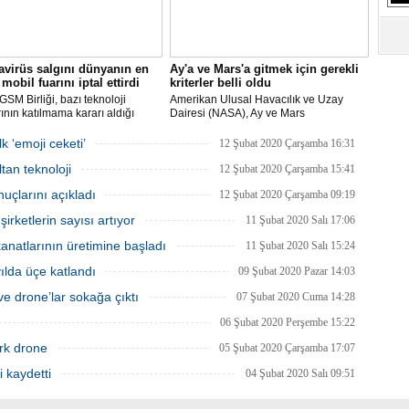
S
Ne
virüs salgını dünyanın en
Ay'a ve Mars'a gitmek için gerekli
A
mobil fuarını iptal ettirdi
kriterler belli oldu
"L
SM Birliği, bazı teknoloji
Amerikan Ulusal Havacılık ve Uzay
rının katılmama kararı aldığı
Dairesi (NASA), Ay ve Mars
Dünya Kongresi'nin
görevlerinde yer alacak yeni astronotlar
yacağını açıkladı.
için ilan verdi.
k ‘emoji ceketi’
12 Şubat 2020 Çarşamba 16:31
M
Ba
tan teknoloji
12 Şubat 2020 Çarşamba 15:41
uçlarını açıkladı
12 Şubat 2020 Çarşamba 09:19
rketlerin sayısı artıyor
11 Şubat 2020 Salı 17:06
natlarının üretimine başladı
11 Şubat 2020 Salı 15:24
 yılda üçe katlandı
09 Şubat 2020 Pazar 14:03
e drone’lar sokağa çıktı
07 Şubat 2020 Cuma 14:28
06 Şubat 2020 Perşembe 15:22
rk drone
05 Şubat 2020 Çarşamba 17:07
i kaydetti
04 Şubat 2020 Salı 09:51