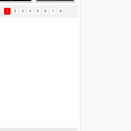
EÇİL ÖZYANIK
Delta uçağına 
Ford Focus RS 
 Değişti?
yıldırım çarptı
(2015)
1
2
3
4
5
6
7
8
DNAN SAKA
iman Kenti Aliağa"
ERİÇ KÖYATASI
yraksız Vatan !