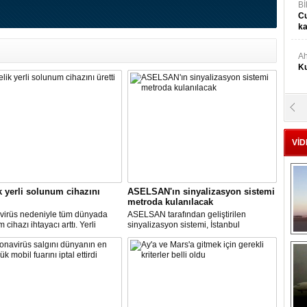
Bİ
Cu
ka
Ah
Ku
M
Ku
VİD
M.
Ya
k yerli solunum cihazını
ASELSAN'ın sinyalizasyon sistemi
metroda kulanılacak
Mu
virüs nedeniyle tüm dünyada
ASELSAN tarafından geliştirilen
Si
cihazı ihtayacı arttı. Yerli
sinyalizasyon sistemi, İstanbul
 cihazı için ilk çalışmayı, Biosys
metrosunda kullanılacak.
ikal tasarladı, Arçelik üretti.
AN ve Baykar Savunma
A
sleri teknik destek verdi.
Ge