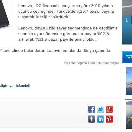
Lenovo
, IDC finansal sonuçlarına göre 2019 yılının
üçüncü çeyreğinde, Türkiye’de %26,7 pazar payına
ulaşarak liderliğini sürdürdü.
1
Lenovo
, dizüstü bilgisayar segmentinde de geçtiğimiz
senenin aynı dönemine göre pazar payını %12,5
artırarak %31,9 pazar payı ile birinci oldu.
4.4’ünü elinde bulunduran
Lenovo
, bu alanda dünya çapında
FOT
Bu haber toplam 1990 defa okunmuştur
bilgisayar
,
teknoloji
Tü