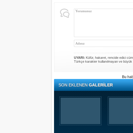
UYARI:
Küfür, hakaret, rencide edici cümle
Türkçe karakter kullanılmayan ve büyük 
Bu hab
SON EKLENEN
GALERİLER