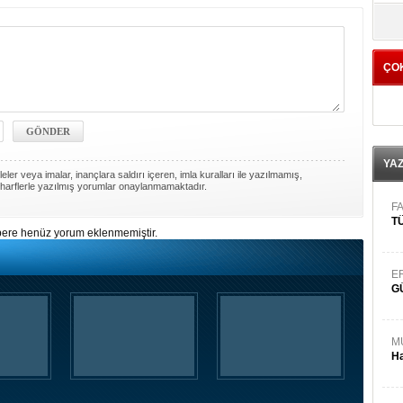
yö
ÇO
YA
ler veya imalar, inançlara saldırı içeren, imla kuralları ile yazılmamış,
harflerle yazılmış yorumlar onaylanmamaktadır.
FA
TÜ
ere henüz yorum eklenmemiştir.
E
G
M
Ha